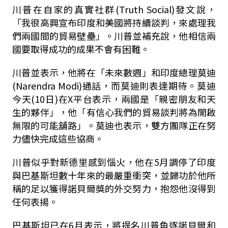
川普在自家的真實社群
(Truth Social)
發文說，
「我很高興宣布印度和美國將持續談判，來處理我
們兩國間的貿易壁壘」。
川普並補充說，他相信兩
國要取得成功的成果不會有困難。
川普並表示，他將在「未來數週」和印度總理莫迪
(Narendra Modi)
通話，而莫迪則表達期待。
莫迪
今天
(10
日
)
在
X
平台表示，兩國是「親密朋友和天
生的夥伴」，他「有信心我們的貿易談判將為開啟
無限的可能舖路」。
莫迪也表示，雙方團隊正在努
力儘快完成這些協商。
川普似乎對新德里感到惱火，他在
5
月調停了印度
與巴基斯坦數十年來的最嚴重衝突，並歸功於他所
稱的足以獲得諾貝爾獎的外交努力，抱怨他沒得到
任何表揚。
巴基斯坦已在
6
月表示，將提名川普角逐諾貝爾和