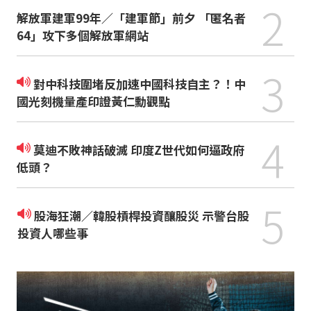
2
解放軍建軍99年／「建軍節」前夕 「匿名者
64」攻下多個解放軍網站
3
對中科技圍堵反加速中國科技自主？！中
國光刻機量產印證黃仁勳觀點
4
莫迪不敗神話破滅 印度Z世代如何逼政府
低頭？
5
股海狂潮／韓股槓桿投資釀股災 示警台股
投資人哪些事