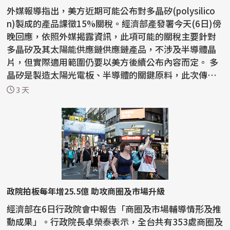
外媒報導指出，美方近期可能公布對多晶矽(polysilico
n)製成的產品課徵15%關稅。經濟部產發署今天(6日)傍
晚回應，依照外媒揭露資訊，此項可能的關稅主要針對
多晶矽及其太陽能供應鏈供應鏈產品，不涉及半導體晶
片，但實際適用範圍仍要以美方後續公布內容而定。 多
晶矽是製造太陽光電板、半導體的關鍵原料，此次傳出
美方...
3 天
政院拍板每年增25.5億 助攻商圈及市場升級
經濟部在6日行政院會中報告「商圈及市場輔導情形及推
動成果」。行政院長卓榮泰表示，全台共有353處商圈及