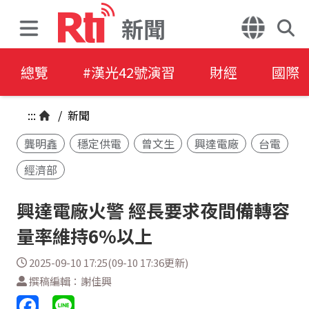
新聞
總覽
#漢光42號演習
財經
國際
:::
/
新聞
龔明鑫
穩定供電
曾文生
興達電廠
台電
經濟部
興達電廠火警 經長要求夜間備轉容
量率維持6%以上
2025-09-10 17:25(09-10 17:36更新)
撰稿編輯：謝佳興