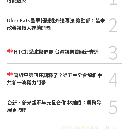
可能感染
2
Uber Eats疊單報酬違外送專法 勞動部：若未
改善將按人連續開罰
3
HTC打造虛擬偶像 台灣娛樂首闢新賽道
4
習近平第四任期穩了？從五中全會解析中
共新一波權力鬥爭
5
台新、新光銀明年元旦合併 林維俊：業務發
展更均衡