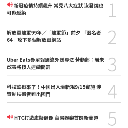
1
新冠疫情持續飆升 常見八大症狀 沒發燒也
可能感染
2
解放軍建軍99年／「建軍節」前夕 「匿名者
64」攻下多個解放軍網站
3
Uber Eats疊單報酬違外送專法 勞動部：若未
改善將按人連續開罰
4
科技監獄來了！中國出入境新規9/15實施 涉
管制技術者難出國門
5
HTC打造虛擬偶像 台灣娛樂首闢新賽道