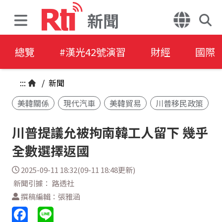
新聞
總覽
#漢光42號演習
財經
國際
:::
/
新聞
美韓關係
現代汽車
美韓貿易
川普移民政策
川普提議允被拘南韓工人留下 幾乎
全數選擇返國
2025-09-11 18:32(09-11 18:48更新)
新聞引據： 路透社
撰稿編輯：張雅涵