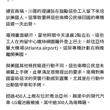
據官員稱，川普的提議旨在鼓勵這些工人留下來培
訓美國人。這導致要將這些南韓公民接回國的專機
延遲一天出發。
電視畫面顯示，當地時間今天凌晨2點左右，這些
工人在拘留中心鐵絲網圍籬外登上巴士，前往亞特
蘭大機場(
Atlanta airport
)。這架專機計劃在稍晚
離開美國。
與美國其他移民驅逐行動不同，這些南韓公民並未
被戴上手銬，此舉滿足首爾提出的要求。南韓對美
國當局這次的突襲行動感到震驚，尤其是在行動中
出動裝甲車和手銬。
超過450人上周在位於喬治亞州、興建中的現代汽
車-LG電池廠被捕，其中逾300人為南韓籍。