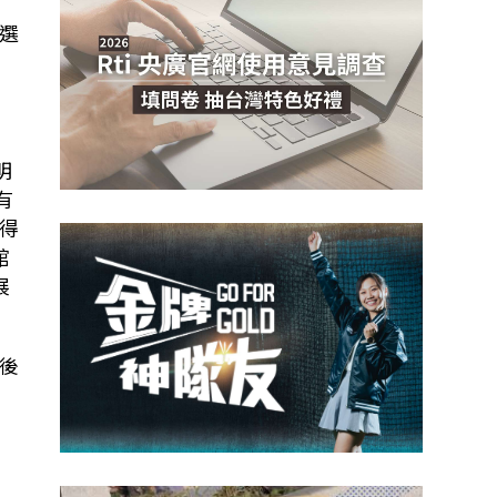
選
明
有
得
館
展
後