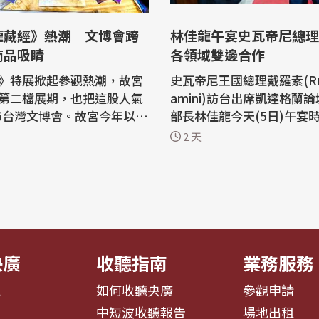
龍藏經》熱潮 文博會跨
林佳龍午宴史瓦帝尼總理 盼加
商品吸睛
各領域雙邊合作
》特展掀起參觀熱潮，故宮
史瓦帝尼王國總理戴羅素(Russ
第二檔展期，也把這股人氣
amini)訪台出席凱達格蘭
26台灣文博會。故宮今年以
部長林佳龍今天(5日)午宴
元」為主題打造展區，推出
灣自豪能成為史國最值得信
2 天
文創商品，讓看展之外，也
夥伴之一，雙方將持續在各
帶回家。 配合《龍藏
合作；戴羅素則轉達史王問
，故宮這次推出8款全新
盼與台攜手達成史國國家發
》系列商品，包括開瓶器、
外交部晚間發布新聞稿指出
生活用品。其中，在社群平
今天在台北賓館午宴歡迎史
s...
國...
央廣
收聽指南
業務服務
息
如何收聽央廣
參觀申請
告
中短波收聽報告
場地出租