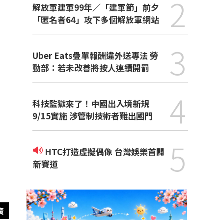
2
解放軍建軍99年／「建軍節」前夕
「匿名者64」攻下多個解放軍網站
3
Uber Eats疊單報酬違外送專法 勞
動部：若未改善將按人連續開罰
4
科技監獄來了！中國出入境新規
9/15實施 涉管制技術者難出國門
5
HTC打造虛擬偶像 台灣娛樂首闢
新賽道
廣