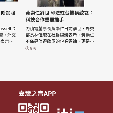
強
黃崇仁辭世 印法駐台機構致哀：
科技合作重要推手
ell Dl
力積電董事長黃崇仁日前辭世，外交
論壇，外交
部長林佳龍在社群媒體表示，黃崇仁
時表示，台
不僅是值得敬重的企業領袖，更是能
賴的發展
共商國家發展、國際局勢與願景的忘
5 天
領域加強
年之交。印度和法國駐台機構也在社
候，並期
群媒體發文致哀，指黃崇仁是推動台
展目標。
灣與印度、法國科技合作重要推手。
，林佳龍
晶圓代工廠力積電7月31日發布公
瓦帝尼王
告，董事長黃崇仁因心肺衰竭於自宅
睡夢中...
臺灣之音APP