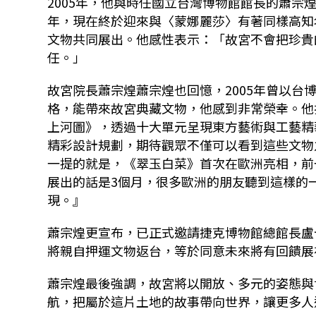
2005年，他與時任國立台灣博物館館長的蕭宗
年，現在終於迎來與〈蒙娜麗莎〉有著同樣高知
文物共同展出。他感性表示：「故宮不會把珍貴
任。」
故宮院長蕭宗煌蕭宗煌也回憶，2005年曾以台
格，能帶來故宮典藏文物，他感到非常榮幸。他
上河圖》，透過十大單元呈現東方藝術與工藝精
精彩設計規劃，期待觀眾不僅可以看到這些文物
一提的就是，《翠玉白菜》首次在歐洲亮相，前
展出的話是3個月，很多歐洲的朋友聽到這樣的
現。』
蕭宗煌更宣布，已正式邀請捷克博物館總館長盧
將親自押運文物返台，等於同意未來將有回饋展
蕭宗煌最後強調，故宮將以開放、多元的姿態與
航，把屬於這片土地的故事帶向世界，讓更多人