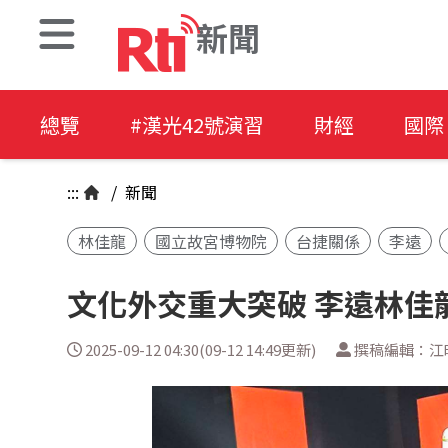
新聞
總覽
#漢光42號演習
財經
國際
:::
/
新聞
林佳龍
國立故宮博物院
台捷關係
李遠
文化外交重大突破 李遠林佳
2025-09-12 04:30(09-12 14:49更新)
撰稿編輯：江