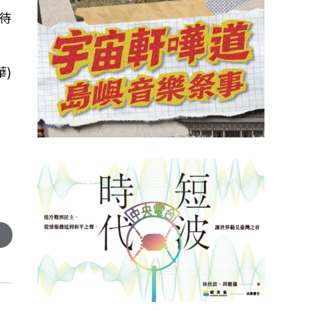
待
了
)