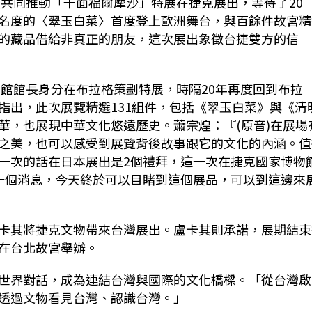
煌共同推動「千面福爾摩沙」特展在捷克展出，等待了20
名度的〈翠玉白菜〉首度登上歐洲舞台，與百餘件故宮精
的藏品借給非真正的朋友，這次展出象徵台捷雙方的信
博館館長身分在布拉格策劃特展，時隔20年再度回到布拉
指出，此次展覽精選131組件，包括《翠玉白菜》與《清
華，也展現中華文化悠遠歷史。蕭宗煌：『(原音)在展場
之美，也可以感受到展覽背後故事跟它的文化的內涵。值
一次的話在日本展出是2個禮拜，這一次在捷克國家博物
一個消息，今天終於可以目睹到這個展品，可以到這邊來
卡其將捷克文物帶來台灣展出。盧卡其則承諾，展期結束
在台北故宮舉辦。
世界對話，成為連結台灣與國際的文化橋樑。「從台灣啟
透過文物看見台灣、認識台灣。」