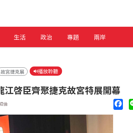
生活
政治
專題
兩岸
播放聆聽
故宮捷克展
龍江啓臣齊聚捷克故宮特展開幕
昭倫