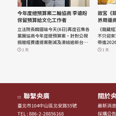
今年度總預算案二輪協商 李遠盼
故宮《
保留預算給文化工作者
界周邊
立法院長韓國瑜今天(6日)再度召集各
《龍藏經
黨團協商今年度總預算案。針對公視
不只迎來
捐贈經費遭提案刪減及凍結逾新台幣
帶進20
10億元，文化部長李遠表示，感謝各
「第零位
1 天
1 天
界聲援公視預算，期盼最後關頭相關
多款全新
預算能予以保留，把預算與資源留給
能把國寶創意
文化工作者及相關團體與產業。 立法
經》熱潮
院近日審查今年度總預算案，針對公
《龍藏經
視預算遭在野黨提案刪減及凍結逾新
帆布袋等
台幣...
台Thread
聯繫央廣
關於
:::
臺北市104中山區北安路55號
最新消
TEL : 886-2-28856168
採購公