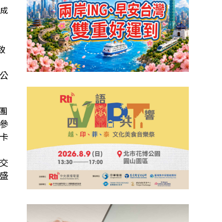
出成
文化部長李遠(左一)也亮相故宮捷克展開
致
公
團
參
長卡
外交
盛
。