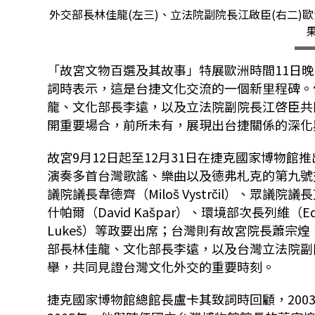
外交部長林佳龍(左三)、立法院副院長江啟臣(右二)
果
「故宮文物百選及其故事」特展歐洲時間11日
詞時表示，這是台捷文化交流的一個新里程碑。
龍、文化部長李遠，以及立法院副院長江啓臣共
開重要場合，前所未有，展現出台捷關係的深化
故宮9月12日起至12月31日在捷克國家博物
演奏多首台灣歌謠、樂曲以及德弗札克的第九號
議院議長韋德齊（Miloš Vystrčil）、眾議院議長
什帕爾（David Kašpar）、環境部次長列維（E
Lukeš）等政要出席；台灣則有故宮院長蕭宗
部長林佳龍、文化部長李遠，以及台灣立法院副
舉，共同見證台灣文化外交的重要時刻。
捷克國家博物館總館長盧卡其致詞時回顧，20