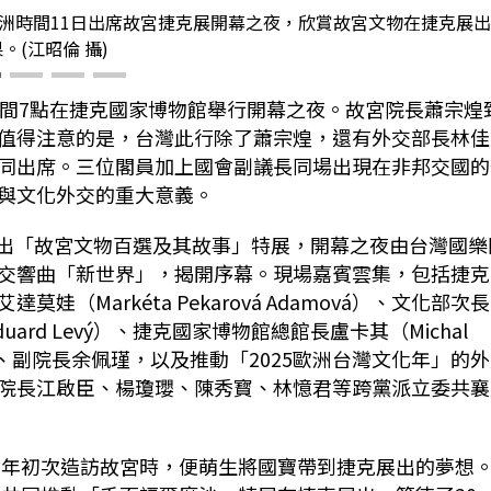
歐洲時間11日出席故宮捷克展開幕之夜，欣賞故宮文物在捷克展
。(江昭倫 攝)
晚間7點在捷克國家博物館舉行開幕之夜。故宮院長蕭宗煌
值得注意的是，台灣此行除了蕭宗煌，還有外交部長林佳
同出席。三位閣員加上國會副議長同場出現在非邦交國的
與文化外交的重大意義。
館推出「故宮文物百選及其故事」特展，開幕之夜由台灣國樂
交響曲「新世界」，揭開序幕。現場嘉賓雲集，包括捷克
艾達莫娃（Markéta Pekarová Adamová）、文化部次
duard Levý）、捷克國家博物館總館長盧卡其（Michal
煌、副院長余佩瑾，以及推動「2025歐洲台灣文化年」的
院長江啟臣、楊瓊瓔、陳秀寳、林憶君等跨黨派立委共襄
03年初次造訪故宮時，便萌生將國寶帶到捷克展出的夢想