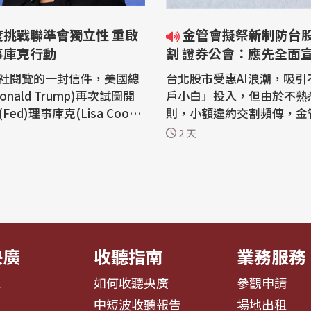
度挑戰聯準會獨立性 重啟
金管會擬祭新制防台股違約交
事庫克行動
割 證券公會：應先全面
社閱覽的一封信件，美國總
台北股市受惠AI浪潮，吸引
onald Trump)再次試圖開
戶小白」投入，但由於不熟
ed)理事庫克(Lisa Coo
則，小額違約交割頻傳，金
聯邦最高法院今年6月的裁定
交所研議，未來若投資人違
2 天
克的行動遭遇重大挫敗後，
下一筆必須「預收款項」，
對聯準會的獨立性發動攻
錢才能下單。證券公會理事
今天(7日)受訪表示，依照
「正在考慮」解除她的職
察，很多年輕人根本就不知
求她在3週內回應未經證實
割對個人信用影響性，因此
詐欺...
先全...
央廣
收聽指南
業務服務
息
如何收聽央廣
參觀申請
告
中短波收聽報告
場地出租