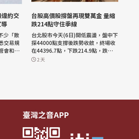
台股高價股撐盤再現雙萬金 量縮
宣導
跌214點守住季線
不少「散
台北股市今天(6日)開低震盪，盤中下
悉交易規
探44000點支撐後跌勢收斂，終場收
管會和證
在44396.7點，下跌214.9點，跌幅0.
約交割，
48%，成交金額新台幣9403.91億
2 天
也就是有
元。權值股台積電收盤下跌40元，台
長陳俊宏
達電、鴻海及高價股撐盤，台股再現
多數券商觀
「雙萬金」。 美股道瓊指數創新高，
道違約交
那斯達克指數、費城半導體指數收
證交所應
跌。亞股日、韓股市走跌，台股今天
以44487點開...
臺灣之音APP