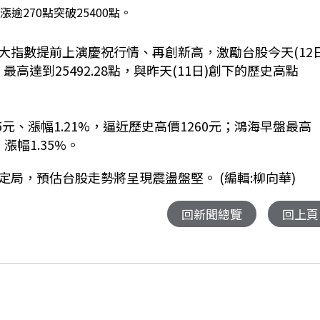
漲逾270點突破25400點。
3大指數提前上演慶祝行情、再創新高，激勵台股今天(12日
高達到25492.28點，與昨天(11日
)創下的歷史高點
元、漲幅1.21%，逼近歷史高價1260元；鴻海早盤最高
，漲幅1.35%。
局，預估台股走勢將呈現震盪盤堅。 (編輯:柳向華)
回新聞總覽
回上頁