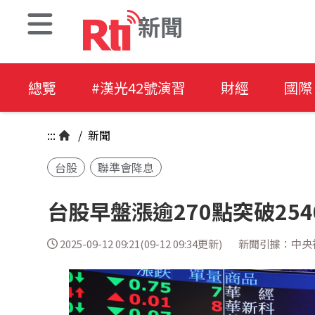
新聞
總覽
#漢光42號演習
財經
國際
:::
/
新聞
台股
聯準會降息
台股早盤漲逾270點突破254
2025-09-12 09:21(09-12 09:34更新)
新聞引據：中央