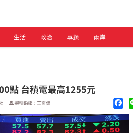
生活
政治
專題
兩岸
00點 台積電最高1255元
社
撰稿編輯：王育偉