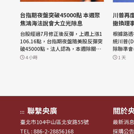
台指期夜盤突破45000點 本週聚
川普再
焦鴻海法說會大立光除息
撤換理
台股經過7月修正後反彈，上週上漲1
根據路透
106.16點，台指期夜盤隨美股反彈突
統川普(D
破45000點。法人認為，本週除關注
除聯準會(F
上市櫃公司上半年獲財報外，市場將
k)，在
4 小時
1 天
聚焦在台積電營收、大立光除息，以
讓開除庫
及鴻海、華碩、和碩等法人說明會。
川普再度
美國公布7月非農就業人數意外減
擊。 白宮本週在一封信件中告訴庫
少，遠低於分析師預期的穩定就業人
克，川普
數成長，美元明顯走貶，同時降低聯
務，並要
邦準備理事...
的抵押貸款
聯繫央廣
關於
:::
臺北市104中山區北安路55號
最新消
TEL : 886-2-28856168
採購公