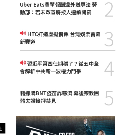
2
Uber Eats疊單報酬違外送專法 勞
動部：若未改善將按人連續開罰
3
HTC打造虛擬偶像 台灣娛樂首闢
新賽道
4
習近平第四任期穩了？從五中全
會解析中共新一波權力鬥爭
5
藉採購BNT疫苗詐慈濟 幕後宗教團
體夫婦接押禁見
社