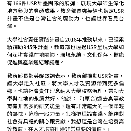
有
166
件
USR
計畫團隊的展攤，展現大學師生深化
地方參與的豐碩成果。教育部長鄭英耀也肯定
USR
計畫不僅是台灣社會的驅動力，也讓世界看見台
灣。
大學社會責任實踐計畫自
2018
年推動以來，已經累
積補助
945
件計畫，教育部也透過
USR
呈現大學如
何深耕實踐在地關懷、環境永續、文化保存、健康
促進與產業鏈結等議題。
教育部長鄭英耀致詞表示，教育部推動
USR
計畫，
讓大學走入社區，將大學人才及資源帶到更多偏
鄉，也讓社會責任理念納入大學校務治理，帶動大
學與在地的永續共好。他說：『
(
原音
)
過去高等教
育有非常多的研究能量，還有非常龐大的一個年輕
的熱忱，這樣一股力量，怎樣把理論實踐。能夠對
社會有具體的關心跟貢獻，我想這是台灣在培養高
等教育、在人才培育裡邊非常重要的價值。』