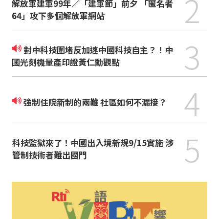
2
解放軍建軍99年／「建軍節」前夕 「匿名者
64」攻下多個解放軍網站
3
對中科技圍堵反加速中國科技自主？！中
國光刻機量產印證黃仁勳觀點
4
強制住院新制的兩難 社區如何不漏接？
5
科技監獄來了！中國出入境新規9/15實施 涉
管制技術者難出國門