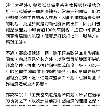
淡江大學外交與國際關係學系副教授鄭欽模就分
析，俄羅斯是一個經濟體系非常單一的國家，能源
絕對是它最主要的稅入來源，因此對俄羅斯最有效
的制裁，莫過於就是切斷他能源的出口，因此川普
施壓歐盟對中印實施
100%
高關稅，迫使中印停止
購買俄羅斯的能源，確實是打蛇打七吋，戰略方向
絕對正確。
不過，鄭欽模話鋒一轉，除了認為歐盟並非聯邦制
國家，內部意見分歧之外，以歐盟目前脆弱不堪的
經濟條件，根本也很難向中國或印度叫板，因為一
旦歐盟向中國課徵
100%
的關稅，那就形同要與中
國經濟脫鉤，這不僅是歐盟承受不起，也將對全世
界經濟造成巨大影響。
鄭欽模說：『主要當然還是經濟問題，所以在這樣
的情況之下，以歐洲目前跟中國經濟的連結之深，