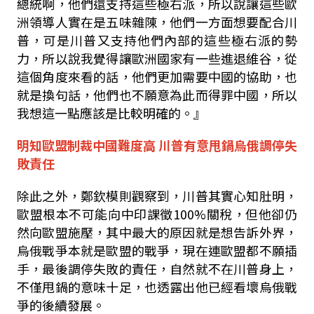
總統啊，他們還支持這些極右派，所以說讓這些歐
洲領導人實在是五味雜陳，他們一方面想要配合川
普，可是川普又支持他們內部的這些極右派的勢
力，所以說我覺得讓歐洲國家
有一些進退維谷，從
這個角度來看的話，他們更加需要中國的協助，也
就是換句話，他們也不願意為此而得罪中國，所以
我想這一點應該是比較明確的。』
明知歐盟制裁中國難度高
川普有意甩鍋烏俄調停失
敗責任
除此之外，鄭欽模則觀察到，川普其實心知肚明，
歐盟根本不可能向中印課徵
100%
關稅，但他卻仍
然向歐盟施壓，其中最大的原因就是想告訴外界，
烏俄戰爭本就是歐盟的戰爭，現在連歐盟都不願插
手，最後調停失敗的責任，自然就不在川普身上，
不僅甩鍋的意味十足，也透露出他已經看壞烏俄戰
爭的後續發展。