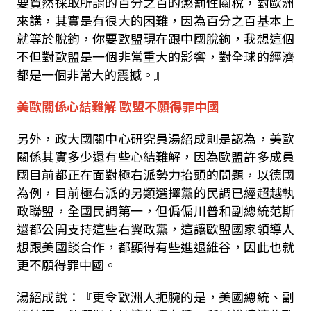
要貿然採取所謂的百分之百的懲罰性關稅，對歐洲
來講，其實是有很大的困難，因為百分之百基本上
就等於脫鉤，你要歐盟現在跟中國脫鉤，我想這個
不但對歐盟是一個非常重大的影響，
對全球的經濟
都是一個非常大的震撼。』
美歐關係心結難解
歐盟不願得罪中國
另外，政大國關中心研究員湯紹成則是認為，美歐
關係其實多少還有些心結難解，因為歐盟許多成員
國目前都正在面對極右派勢力抬頭的問題，以德國
為例，目前極右派的另類選擇黨的民調已經超越執
政聯盟，全國民調第一，但偏偏川普和副總統范斯
還都公開支持這些右翼政黨，這讓歐盟國家領導人
想跟美國談合作，都顯得有些進退維谷，因此也就
更不願得罪中國。
湯紹成說：『更令歐洲人扼腕的是，美國總統、副