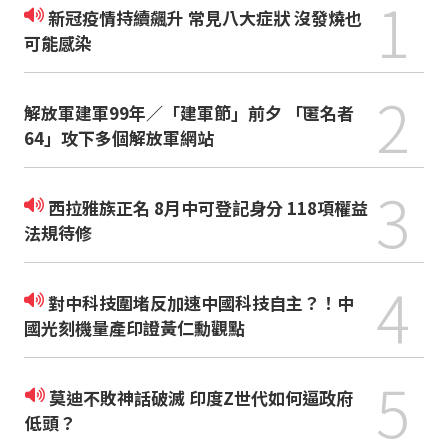
1
新冠疫情持續飆升 常見八大症狀 沒發燒也
可能感染
2
解放軍建軍99年／「建軍節」前夕 「匿名者
64」攻下多個解放軍網站
3
西拉雅族正名 8月中可登記身分 118項權益
法規待修
4
對中科技圍堵反加速中國科技自主？！中
國光刻機量產印證黃仁勳觀點
5
莫迪不敗神話破滅 印度Z世代如何逼政府
低頭？