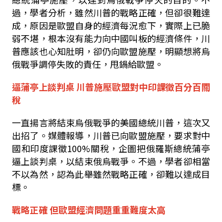
過，學者分析，雖然川普的戰略正確，但卻很難達
成，原因是歐盟自身的經濟每況愈下，實際上已脆
弱不堪，根本沒有能力向中國叫板的經濟條件，川
普應該也心知肚明，卻仍向歐盟施壓，明顯想將烏
俄戰爭調停失敗的責任，甩鍋給歐盟。
逼蒲亭上談判桌
川普施壓歐盟對中印課徵百分百關
稅
一直揚言將結束烏俄戰爭的美國總統川普，這次又
出招了。媒體報導，川普已向歐盟施壓，要求對中
國和印度課徵
100%
關稅，企圖把俄羅斯總統蒲亭
逼上談判桌，以結束俄烏戰爭。不過，學者卻相當
不以為然，認為此舉雖然戰略正確，卻難以達成目
標。
戰略正確
但歐盟經濟問題重重難度太高