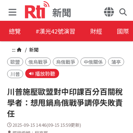
新聞
總覽
#漢光42號演習
財經
國際
:::
/
新聞
歐盟
俄烏戰爭
烏俄戰爭
中俄關係
蒲亭
播放聆聽
川普
川普施壓歐盟對中印課百分百關稅
學者：想甩鍋烏俄戰爭調停失敗責
任
2025-09-15 14:46(09-15 15:59更新)
撰稿編輯：程寬厚