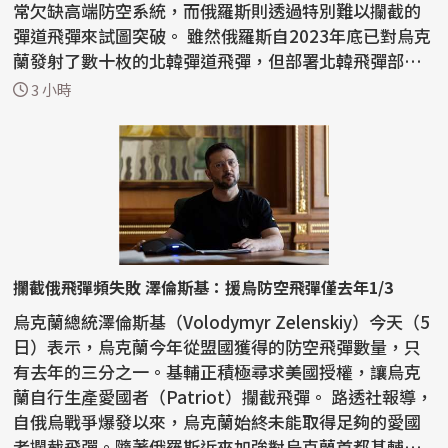
常欠缺高端防空系統，而俄羅斯則透過特別難以攔截的
彈道飛彈來試圖突破。 雖然俄羅斯自2023年底已對烏克
蘭發射了數十枚的北韓彈道飛彈，但部署北韓飛彈部
隊...
3 小時
攔截俄飛彈頻失敗 澤倫斯基：援烏防空飛彈僅去年1/3
烏克蘭總統澤倫斯基（Volodymyr Zelenskiy）今天（5
日）表示，烏克蘭今年從盟國獲得的防空飛彈數量，只
有去年的三分之一。基輔正積極尋求美國授權，讓烏克
蘭自行生產愛國者（Patriot）攔截飛彈。 路透社報導，
自俄烏戰爭爆發以來，烏克蘭始終未能取得足夠的愛國
者攔截飛彈。隨著俄羅斯近來加強對烏克蘭首都基輔和