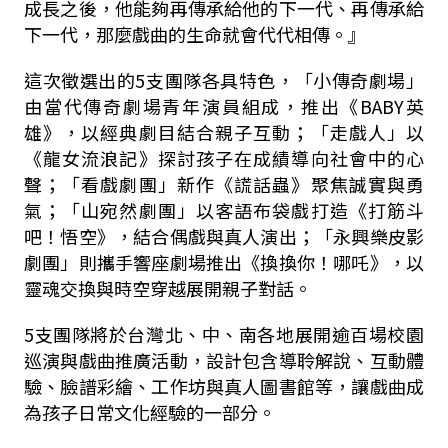
成長之後，他能夠再傳承給他的下一代、再傳承給
下一代，那麼戲曲的生命就會代代相傳。』
這次徵選出的5支團隊各具特色，「小傳奇劇場」
由當代傳奇劇場青年演員組成，推出《BABY英
雄》，以經典劇目結合親子互動；「走戲人」以
《龍女流浪記》探討孩子在成績導向社會中的心
聲；「看戲劇團」新作《謊話蟲》聚焦誠實與勇
氣；「山宛然劇團」以客語布袋戲打造《打筋斗
吧！悟空》，結合偶戲與真人演出；「永興樂皮影
劇團」則攜手響座劇場推出《換換你！哪吒》，以
靈魂交換與時空穿越展開親子對話。
5支團隊將於台灣北、中、南各地展開逾百場校園
巡演與戲曲推廣活動，設計包含導聆解說、互動體
驗、臉譜彩繪、工作坊與真人圖書館等，讓戲曲成
為孩子日常文化經驗的一部分。