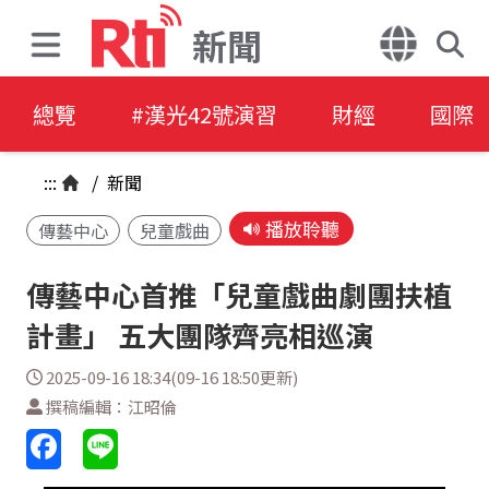
新聞
總覽
#漢光42號演習
財經
國際
:::
/
新聞
播放聆聽
傳藝中心
兒童戲曲
傳藝中心首推「兒童戲曲劇團扶植
計畫」 五大團隊齊亮相巡演
2025-09-16 18:34(09-16 18:50更新)
撰稿編輯：江昭倫