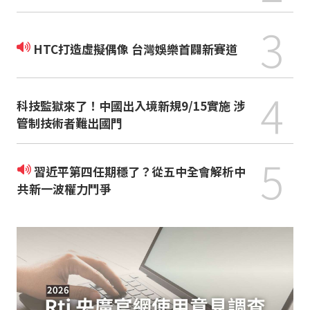
3
HTC打造虛擬偶像 台灣娛樂首闢新賽道
4
科技監獄來了！中國出入境新規9/15實施 涉
管制技術者難出國門
5
習近平第四任期穩了？從五中全會解析中
共新一波權力鬥爭