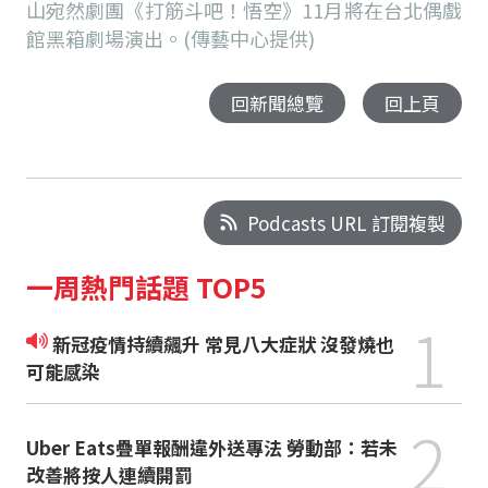
山宛然劇團《打筋斗吧！悟空》11月將在台北偶戲
館黑箱劇場演出。(傳藝中心提供)
回新聞總覽
回上頁
Podcasts URL 訂閱複製
一周熱門話題 TOP5
1
新冠疫情持續飆升 常見八大症狀 沒發燒也
可能感染
2
Uber Eats疊單報酬違外送專法 勞動部：若未
改善將按人連續開罰