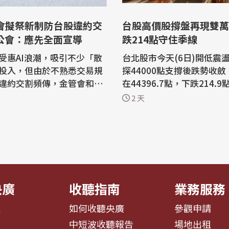
台股高價股撐盤再現雙萬
券公會：應先全面宣導
跌214點守住季線
受惠AI浪潮，吸引不少「散
台北股市今天(6日)開低震
投入，但由於不熟悉交易規
探44000點支撐後跌勢收
違約交割頻傳，金管會和證
在44396.7點，下跌214.9
，未來若投資人違約交割，
48%，成交金額新台幣9403
2 天
須「預收款項」，也就是有
元。權值股台積電收盤下跌
單。證券公會理事長陳俊宏
達電、鴻海及高價股撐盤，
日)受訪表示，依照多數券商觀
「雙萬金」。 美股道瓊指數創新高，
年輕人根本就不知道違約交
那斯達克指數、費城半導體
信用影響性，因此證交所應
跌。亞股日、韓股市走跌，
以44487點開...
央廣
收聽指南
業務服務
息
如何收聽央廣
參觀申請
告
中短波收聽報告
場地出租