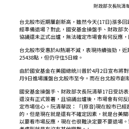
財政部次長阮清華
台北股市近期屢創新高，雖然今天
(17
日
)
漲多回
經準備退場？對此，國安基金操盤手、財政部次
協議還未正式出爐，無法確定市場會有何反應，
台北股市受惠於
AI
熱潮不減，表現持續強勁，近
25438
點，但仍守住
5
日線。
由於國安基金在美國總統川普於
4
月
2
日宣布將對
月
9
日進場護盤台北股市至今。而在台北股市創
國安基金操盤手、財政部次長阮清華
17
日受訪表
還沒有正式簽署，且協議出爐後，市場會有何反
定市場信心。阮清華說：『
(
原音
)
現在股市已經
的，但是現在就是還有不確定因素，就是台美關
以要看市場反應，現在也很難決定要不要退場。
考慮到就是有沒有其他變數。』