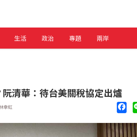
生活
政治
專題
兩岸
？阮清華：待台美關稅協定出爐
林幸虹