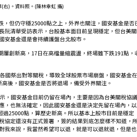
(右)。資料照。(陳林幸虹 攝)
跌，但仍守穩
25000
點之上，外界也關注，國安基金是否
長阮清華受訪表示，台股基本面目前呈現穩定，但台美關
國安基金還是會持續護盤台北股市。
期屢創新高，
17
日在高檔量縮震盪，終場雖下跌
191
點，
各國祭出對等關稅，導致全球股票市場崩盤，國安基金
新高後，國安基金是否將退場，備受外界關注。
示，國安基金目前仍留在場內，主要是因為台美關稅協
應，也無法確定，因此國安基金還是決定先留在場內，以
超過
25000
點，算歷史新高。所以基本上股市目前是穩定
稅協定還沒有正式簽署 ，簽的結果到底怎麼樣不知道，
對我來說，我當然希望可以退，就是可以退就退，但是也