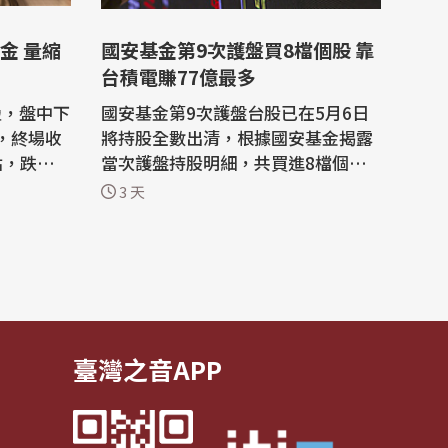
金 量縮
國安基金第9次護盤買8檔個股 靠
台積電賺77億最多
盪，盤中下
國安基金第9次護盤台股已在5月6日
斂，終場收
將持股全數出清，根據國安基金揭露
點，跌幅0.
當次護盤持股明細，共買進8檔個
.91億
股，涵蓋科技、傳產及金融股，其中
3 天
40元，台
以買進台積電淨賺新台幣76.59億
台股再現
元，加上配息達77.72億元獲利最
多，占總計淨利77%。 美國川普政府
指數收
公布對各國課徵對等關稅措施等利空
台股今天
夾擊，國安基金於2025年4月9日起
進場護台股，2026...
臺灣之音APP