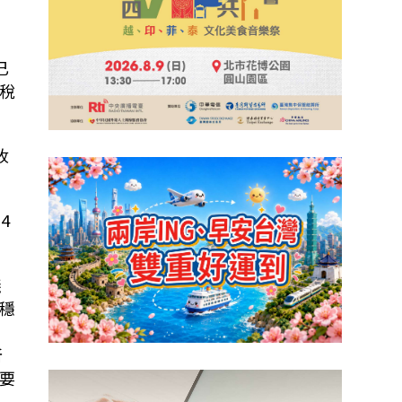
已
稅
收
在
4
議
穩
所
要