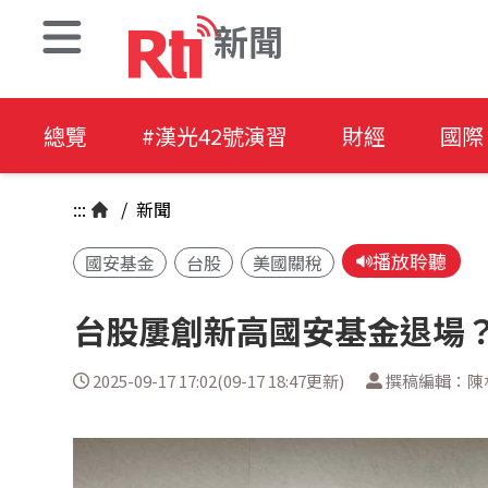
新聞
總覽
#漢光42號演習
財經
國際
:::
/
新聞
播放聆聽
國安基金
台股
美國關稅
台股屢創新高國安基金退場
2025-09-17 17:02(09-17 18:47更新)
撰稿編輯：陳