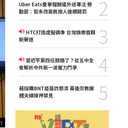
2
Uber Eats疊單報酬違外送專法 勞
動部：若未改善將按人連續開罰
3
HTC打造虛擬偶像 台灣娛樂首闢
新賽道
4
習近平第四任期穩了？從五中全
會解析中共新一波權力鬥爭
5
藉採購BNT疫苗詐慈濟 幕後宗教團
體夫婦接押禁見
I