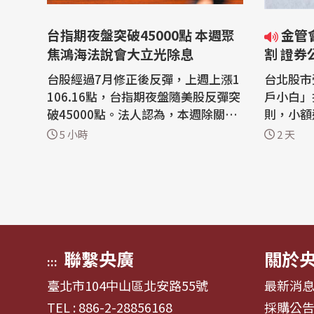
台指期夜盤突破45000點 本週聚
金管會擬祭新制防台股違約交
焦鴻海法說會大立光除息
割 證
台股經過7月修正後反彈，上週上漲1
台北股市
106.16點，台指期夜盤隨美股反彈突
戶小白」
破45000點。法人認為，本週除關注
則，小額
上市櫃公司上半年獲財報外，市場將
交所研議
5 小時
2 天
聚焦在台積電營收、大立光除息，以
下一筆必
及鴻海、華碩、和碩等法人說明會。
錢才能下
美國公布7月非農就業人數意外減
今天(7
少，遠低於分析師預期的穩定就業人
察，很多
數成長，美元明顯走貶，同時降低聯
割對個人
邦準備理事...
先全...
聯繫央廣
關於
:::
臺北市104中山區北安路55號
最新消
TEL : 886-2-28856168
採購公