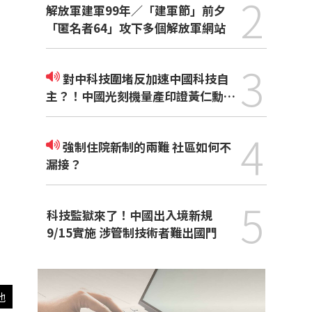
2
解放軍建軍99年／「建軍節」前夕
「匿名者64」攻下多個解放軍網站
3
對中科技圍堵反加速中國科技自
主？！中國光刻機量產印證黃仁勳觀
點
4
強制住院新制的兩難 社區如何不
漏接？
5
科技監獄來了！中國出入境新規
9/15實施 涉管制技術者難出國門
他