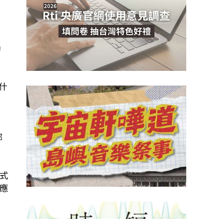
助
利什
部
式
應