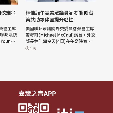
林佳龍午宴美眾議員麥考爾 盼台
美共助夥伴國提升韌性
榮譽主席
美國聯邦眾議院外交委員會榮譽主席
)、聯邦眾院
麥考爾(Michael McCaul)訪台，外交
ung K
部長林佳龍今天(4日)在午宴時表示，
過去這一
期盼持續深化台美在第三國的合作，
1 天
示，這是
共同協助夥伴國家提升韌性；麥考爾
現美國國
說，認同台美共同研發及生產，此舉
國將持續
對提升台灣防衛能力及維護區域安全
促進台、
具有重要意義。 外交部晚間指出，林
 美國
佳龍今天在外交部以午宴歡迎麥考
爾，雙...
臺灣之音APP