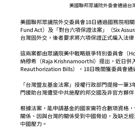
美國聯邦眾議院外委會通過台灣
美國聯邦眾議院外交委員會18日通過國務院相關包裹
Fund Act）及「對台六項保證法案」（Six Assu
台灣固外交，後者要求將六項保證正式編入法律
這兩案都由眾議院美中戰略競爭特別委員會（House S
納穆希（Raja Krishnamoorthi）提出，近日
Reauthorization Bills），18日晚間獲委員會
「台灣盟友基金法案」授權行政部門提撥一筆3年期
門援助台灣遭受中共施壓的邦交國及非官方夥伴
根據法案，能申請基金的國家需符合數項資格，
關係、因與台灣的關係受到中國脅迫，及缺乏經
中國壓力。