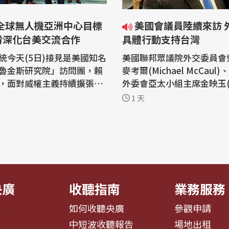
美國會議員陸續來訪 外交部：
盼深化台美交流合作
具體行動支持台灣
統今天(5日)接見是美國知名
美國聯邦眾議院外交委員會
魯金斯研究院」訪問團，賴
麥考爾(Michael McCaul
，面對威權主義持續擴張、
外委會亞太小組主席金映玉(Yo
鏈重組、AI浪潮等挑戰，台
im)等多位跨黨派眾議員在
1 天
AI供應鏈、數位基礎建設、
週陸續訪問台灣。外交部表
才培育及無人機產業等範疇
美國國會議員以具體行動展
作。 賴清德總統今天
會對台灣的重視與支持，我
知名智庫「布魯金斯研究
深化雙方合作，共同維護並
團，總統首先感謝「布魯金
美及區域的和平、穩定與繁榮。
聯邦眾...
央廣
收聽指南
業務服務
息
如何收聽央廣
參觀申請
告
中短波收聽報告
場地出租