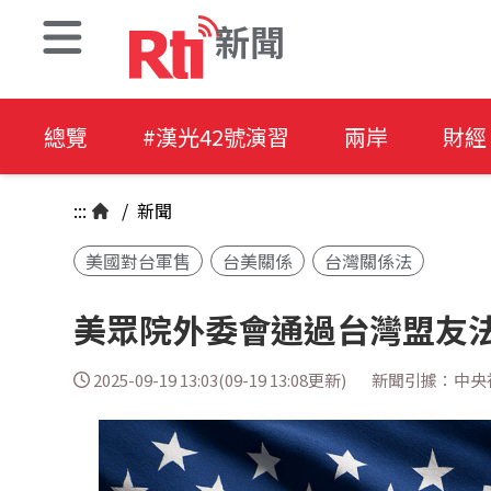
新聞
總覽
#漢光42號演習
兩岸
財經
:::
/
新聞
美國對台軍售
台美關係
台灣關係法
美眾院外委會通過台灣盟友
2025-09-19 13:03(09-19 13:08更新)
新聞引據：中央