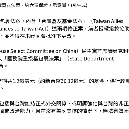
盟友法案、納六項保證。示意圖。(AI生成)
法案，內含「台灣盟友基金法案」（Taiwan Allies
rances to Taiwan Act）這兩項修正案，前者授權撥款協
，並不得在未經國會批准下更改。
elect Committee on China）民主黨首席議員克
併入「國務院重授權包裹法案」（State Department
通過。
共1.2億美元（約新台幣36.12億元）的基金，供行政
。
包括與台灣維持正式外交關係，或明顯強化與台灣的非正
濟或政治能力，且在沒有美國支持的情況下，無法有效因