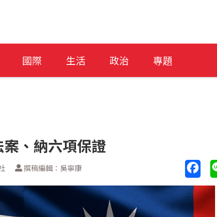
國際
生活
政治
專題
法案、納六項保證
社
撰稿編輯：吳寧康