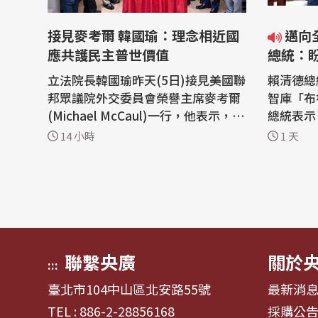
接見麥考爾 韓國瑜：理念相近國
邁向全球無人機亞洲中心目標
應共護民主普世價值
總統：
立法院長韓國瑜昨天(5日)接見美國聯
賴清德總
邦眾議院外交委員會榮譽主席麥考爾
智庫「布
(Michael McCaul)一行，他表示，誠
總統表示
摯感謝麥考爾的貢獻，為台美夥伴關
全球供應
14 小時
1 天
係奠定重要基礎。面對快速變動的國
灣希望在
際情勢，理念相近國家更應持續攜手
高科技人
合作，共同守護民主自由、人權法治
深化台美交流合
等普世價值。 立法院長韓國瑜昨天下
接見美國
午在國民黨立委陳永康、牛煦庭、徐
院」訪問
巧芯...
斯研究...
聯繫央廣
關於
:::
臺北市104中山區北安路55號
最新消
TEL : 886-2-28856168
採購公