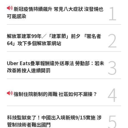
1
新冠疫情持續飆升 常見八大症狀 沒發燒也
可能感染
2
解放軍建軍99年／「建軍節」前夕 「匿名者
64」攻下多個解放軍網站
3
Uber Eats疊單報酬違外送專法 勞動部：若未
改善將按人連續開罰
4
強制住院新制的兩難 社區如何不漏接？
5
科技監獄來了！中國出入境新規9/15實施 涉
管制技術者難出國門