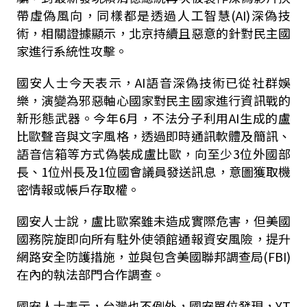
帶虛偽風向，同樣都是透過人工智慧(AI)深偽技
術，相關證據顯示，北京持續且惡意的針對民主國
家進行系統性攻擊。
國安人士今天表示，AI語音深偽技術已從社群娛
樂，演變為邪惡軸心國家對民主國家進行資訊戰的
新形態武器。今年6月，不法分子利用AI生成的盧
比歐聲音與文字風格，透過即時通訊軟體及簡訊、
語音信箱等方式偽裝成盧比歐，向至少3位外國部
長、1位州長及1位國會議員發送訊息，意圖獲取機
密情報或帳戶存取權。
國安人士說，盧比歐案雖未造成實際危害，但美國
國務院旋即向所有駐外使領館通報資安風險，提升
網路安全防護措施，並與包含美國聯邦調查局(FBI)
在內的執法部門合作調查。
國安人士表示，台灣也不例外，國安單位發現，YT