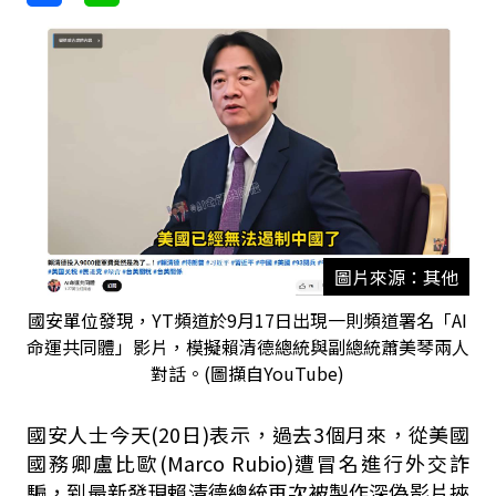
圖片來源：其他
國安單位發現，YT頻道於9月17日出現一則頻道署名「AI
命運共同體」影片，模擬賴清德總統與副總統蕭美琴兩人
對話。(圖擷自YouTube)
國安人士今天(20日)表示，過去3個月來，從美國
國務卿盧比歐(Marco Rubio)遭冒名進行外交詐
騙，到最新發現賴清德總統再次被製作深偽影片挾