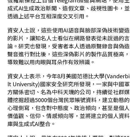
俄羅斯操控上百個Telegram頻道與網站，使用生
成式AI生成政治新聞、造假文章、歧視性圖卡，並
透過上述平台互相深度交叉引用。
資安人士說，這些使用AI語音與臉部深偽技術變造
的影片，讓知名人士看似在網路發表從未說過的言
論。研究也發現，受害者本人透過原聲錄音與偽造
聲音進行對比後，這些深偽影片的製作品質極高，
導致難以用肉眼與耳朵作有效辨識。
資安人士表示，今年8月美國范德比大學(Vanderbi
lt University)國家安全研究所發現，一家與中國軍
方關係密切、名為中科天璣的公司，持續從社群媒
體挖掘超過5000個台灣民眾帳號資料，建立動態的
心理側寫，包含對中態度、政治傾向，甚至是個人
價值觀、信仰、情感傾向等，並將建立的個人資料
庫與生成式AI整合。