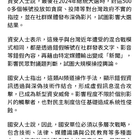
資安人士說，最後在2024年總統大選時，對這500
0多個帳號投放如貪腐、投降等對台灣政府不實的
指控，並在社群媒體發布深偽影片，試圖影響大選
結果。
資安人士表示，這幾乎與台灣近年遭受的混合戰模
式相同，都是透過錯假帳號在社群發表文字、影音
等錯假內容，再藉由特定媒體輸出變成「新聞」，
影響民眾對議題判斷，試圖大規模操控輿論。
國安人士指出，這類AI頻道操作手法，顯示錯假資
訊透過與深偽技術作結合，形成虛假訊息混合攻
擊，已成為新型資安威脅。影響程度不限於個別影
片的觸擊者，也對民主制度信任基礎造成系統性侵
蝕。
國安人士說，因此，國安單位必須以多層次戰略，
包含技術、法律、媒體識讀與公民教育等多種面