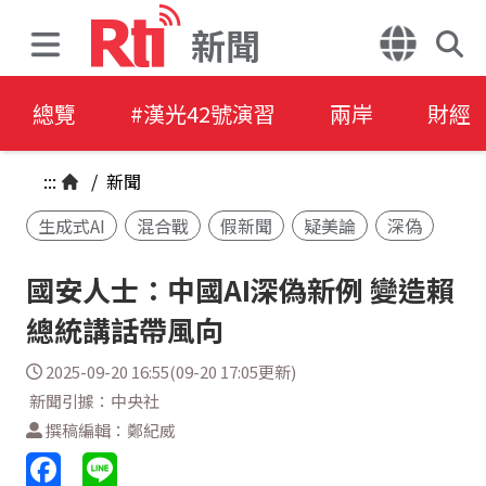
新聞
總覽
#漢光42號演習
兩岸
財經
:::
/
新聞
生成式AI
混合戰
假新聞
疑美論
深偽
國安人士：中國AI深偽新例 變造賴
總統講話帶風向
2025-09-20 16:55(09-20 17:05更新)
新聞引據：中央社
撰稿編輯：鄭紀威