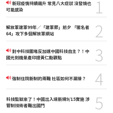
1
新冠疫情持續飆升 常見八大症狀 沒發燒也
可能感染
2
解放軍建軍99年／「建軍節」前夕 「匿名者
64」攻下多個解放軍網站
3
對中科技圍堵反加速中國科技自主？！中
國光刻機量產印證黃仁勳觀點
4
強制住院新制的兩難 社區如何不漏接？
5
科技監獄來了！中國出入境新規9/15實施 涉
管制技術者難出國門