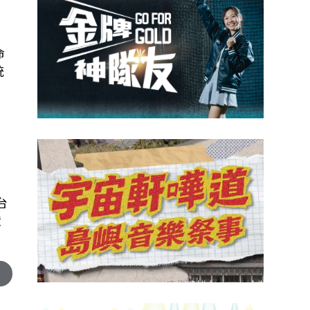
命
統
台
億