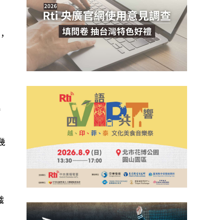
，
工
進
幾
織