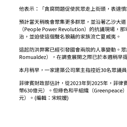
他表示：「貪腐問題促使民眾走上街頭，表達憤
預計當天稍晚會聚集更多群眾，並沿著乙沙大道（Eds
（People Power Revolution）的抗議現場，
治，並迫使這個聲名狼藉的家族流亡夏威夷。
這起防洪弊案已經引發國會兩院的人事變動。眾議
Romualdez），在調查展開之際已於本週稍早
本月稍早，一家建築公司業主指控近30名眾議員
菲律賓財政部估計，從2023年到2025年，菲
幣630億元）。但綠色和平組織（Greenpeac
元）。(編輯：宋皖媛)