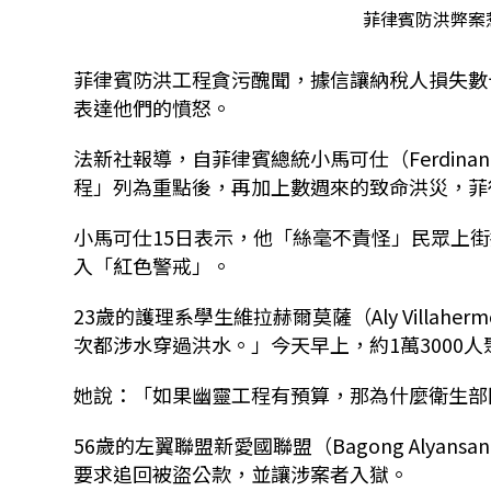
菲律賓防洪弊案
菲律賓防洪工程貪污醜聞，據信讓納稅人損失數十
表達他們的憤怒。
法新社報導，自菲律賓總統小馬可仕（Ferdinand
程」列為重點後，再加上數週來的致命洪災，菲
小馬可仕15日表示，他「絲毫不責怪」民眾上
入「紅色警戒」。
23歲的護理系學生維拉赫爾莫薩（Aly Villa
次都涉水穿過洪水。」今天早上，約1萬3000人聚集
她說：「如果幽靈工程有預算，那為什麼衛生部
56歲的左翼聯盟新愛國聯盟（Bagong Alyansan
要求追回被盜公款，並讓涉案者入獄。