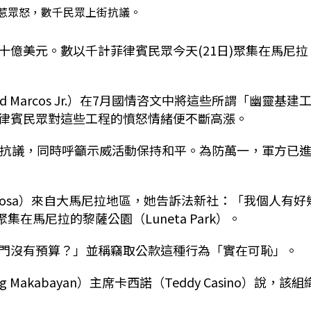
惹眾怒，數千民眾上街抗議。
億美元。數以千計菲律賓民眾今天(21日)聚集在馬尼拉
 Marcos Jr.）在7月國情咨文中將這些所謂「幽靈基建
律賓民眾對這些工程的憤怒情緒便不斷高漲。
街抗議，同時呼籲示威活動保持和平。為防萬一，軍方已
hermosa）來自大馬尼拉地區，她告訴法新社：「我個人有好
在馬尼拉的黎薩公園（Luneta Park）。
門沒有預算？」並稱竊取公款這種行為「實在可恥」。
g Makabayan）主席卡西諾（Teddy Casino）說，該組