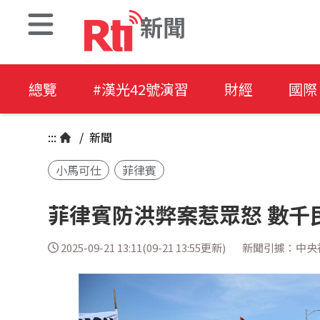
新聞
總覽
#漢光42號演習
財經
國際
:::
/
新聞
小馬可仕
菲律賓
菲律賓防洪弊案惹眾怒 數千
2025-09-21 13:11(09-21 13:55更新)
新聞引據：中央