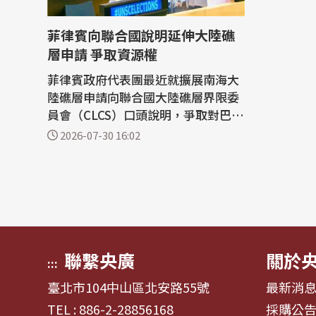
菲律賓向聯合國說明延伸大陸礁
層申請 爭取資源權
菲律賓政府代表團最近就擴展南海大
陸礁層申請向聯合國大陸礁層界限委
員會（CLCS）口頭說明，爭取對巴拉
旺島以西延伸大陸礁層之海床及底土
2026-07-30 16:02
資源的專屬勘探與開發權利。 菲律賓
外交部29日發布新聞稿說，菲律賓駐
聯合國常任代表馬納羅（Enrique Ma
nalo）率團向CLCS說明，成員包括
菲律賓國家地圖測繪與資源資訊署
（NAMRI...
聯繫央廣
關於
:::
臺北市104中山區北安路55號
最新消
TEL : 886-2-28856168
採購公