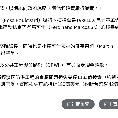
怒，以期能向政府施壓，讓他們確實履行職責。」
a Boulevard）遊行。這裡曾是1986年人民力量革
那場運動結束了老馬可仕（Ferdinand Marcos Sr.）的殘暴
院議長、同時也是小馬可仕表弟的羅慕德斯（Martin
提出辭呈。
及公共工程與公路部（DPWH）官員收受現金賄款。
律賓經濟因防洪工程的貪腐問題損失高達1185億披索（約新
e）則認為，實際損失可能接近180億美元（約新台幣5442
回新聞總覽
回上頁