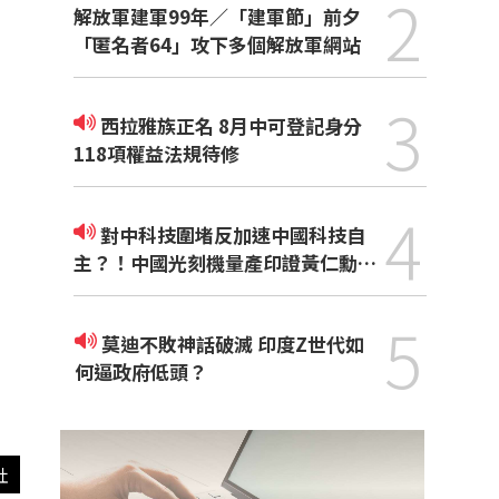
2
解放軍建軍99年／「建軍節」前夕
「匿名者64」攻下多個解放軍網站
3
西拉雅族正名 8月中可登記身分
118項權益法規待修
4
對中科技圍堵反加速中國科技自
主？！中國光刻機量產印證黃仁勳觀
點
5
莫迪不敗神話破滅 印度Z世代如
何逼政府低頭？
社