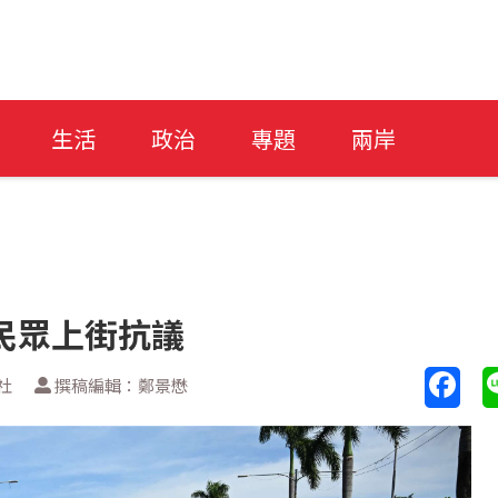
生活
政治
專題
兩岸
民眾上街抗議
社
撰稿編輯：鄭景懋