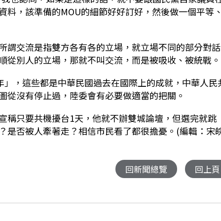
資料，該準備的
MOU的細節好好
訂好，然後做一個平等
所謂交流是指雙方各有各的立場，就立場不同的部分對話
順從別人的立場，那就不叫交流，而是被吸收、被統戰。
年」，這些都是中華民國過去在國際上的成就，中華人民
圖從沒有停止過，陸委會有必要做適當的把關。
宣稱只要共機擾台
1
天，他就不辦雙城論壇，但選完就跳
？是否被人牽著走？相信市民看了都很擔憂。
(編輯：宋
回新聞總覽
回上頁