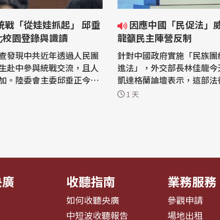
因應中國「民促法」威脅 林佳
化校園登錄與識讀
龍籲民主陣營反制
查發現中共近年透過人民團
針對中國政府實施「民族團
生赴中參與統戰交流，且人
進法」，外交部長林佳龍今天
加。陸委會主委邱垂正今天
凱達格蘭論壇表示，這部法
在立法院答詢時表示，政府已建
國執法機關恣意解釋的空間
1 天
平台，將會同教育部精進學
不僅限於台灣，因此要呼籲
登錄平台機制，結合強化識
陣營共同反制這種惡劣行徑
並對地方政府及校園加強宣
會相應調整戰略思維，以更
交策略因應這場長期挑戰。 外交部與
人民團體積極招攬學生赴中
財團法人台灣經濟研究院舉
格蘭...
央廣
收聽指南
業務服務
息
如何收聽央廣
參觀申請
告
中短波收聽報告
場地出租