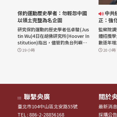
保釣運動歷史學者：勿輕忽中國
中共統戰「從娃娃抓起」 邱垂
以領土完整為名企圖
正：強
研究保釣運動的歷史學者伍卓駿(Jus
監察院調
tin Wu)4日在胡佛研究所(Hoover In
體招攬學
stitution)指出，儘管釣魚台列嶼未
數逐年增
來局勢難以預測，但鑑於先前俄羅斯
(5日)
19 小時
20 小時
入侵烏克蘭的教訓，國際社會不可輕
立跨部會
忽一個擁核大國以領土完整與歷史恩
生赴中國
怨等主張所展現的企圖。 美國胡佛研
讀教育，
究所舉辦近代中國與台灣工作坊。加
導。 監察院日前公布調查報告指出，
州州立大學沙加緬度分校歷史學者伍
近年部分
卓駿講...
國參...
聯繫央廣
關於
:::
臺北市104中山區北安路55號
最新消
TEL : 886-2-28856168
採購公