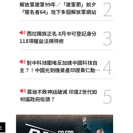
2
解放軍建軍99年／「建軍節」前夕
「匿名者64」攻下多個解放軍網站
3
西拉雅族正名 8月中可登記身分
118項權益法規待修
4
對中科技圍堵反加速中國科技自
主？！中國光刻機量產印證黃仁勳觀
點
5
莫迪不敗神話破滅 印度Z世代如
何逼政府低頭？
社