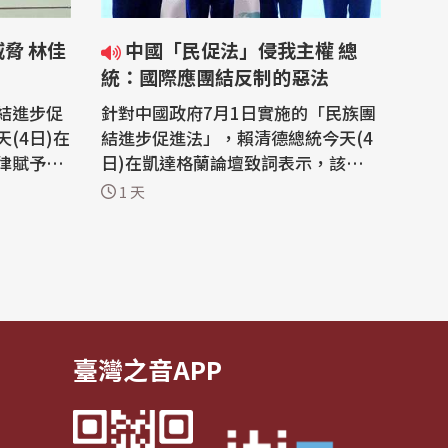
中國「民促法」侵我主權 總
統：國際應團結反制的惡法
結進步促
針對中國政府7月1日實施的「民族團
(4日)在
結進步促進法」，賴清德總統今天(4
律賦予中
日)在凱達格蘭論壇致詞表示，該法不
，其威脅
僅侵害台灣主權、迫害宗教與少數族
1 天
國際民主
群，更透過跨國鎮壓手段，對世界各
，台灣也
國人民進行政治審查、製造寒蟬效
靈活的外
應，是一部國際社會應該團結反制的
惡法。 「凱達格蘭論壇：2026印太
辦「凱達
安全對話」，本屆論壇重點之一是關
切中國...
臺灣之音APP