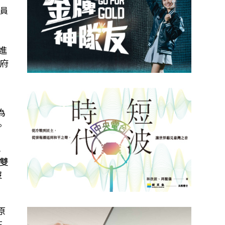
議員
進
府
為
。
記
雙
沒
原
在