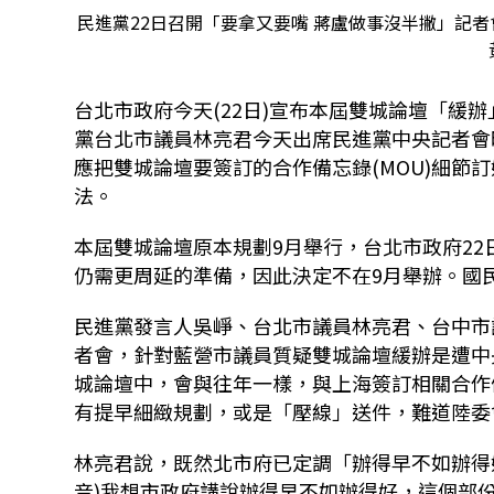
民進黨22日召開「要拿又要嘴 蔣盧做事沒半撇」記
台北市政府今天
(22
日
)
宣布本屆雙城論壇「緩辦
黨台北市議員林亮君今天出席民進黨中央記者會
應把雙城論壇要簽訂的合作備忘錄
(MOU)
細節訂
法。
本屆雙城論壇原本規劃
9
月舉行，台北市政府
22
仍需更周延的準備，因此決定不在
9
月舉辦。國
民進黨發言人吳崢、台北市議員林亮君、台中市
者會，針對藍營市議員質疑雙城論壇緩辦是遭中
城論壇中，會與往年一樣，與上海簽訂相關合作
有提早細緻規劃，或是「壓線」送件，難道陸委
林亮君說，既然北市府已定調「辦得早不如辦得
音
)
我想市政府講說辦得早不如辦得好，這個部