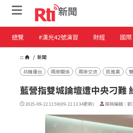
新聞
總覽
#漢光42號演習
財經
國際
:::
/
新聞
共機擾台
兩岸關係
兩岸交流
民進黨
藍營指雙城論壇遭中央刁難 
2025-09-22 11:59(09-22 13:34更新)
撰稿編輯：劉