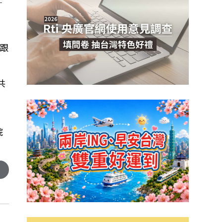
、
跟
共
皖