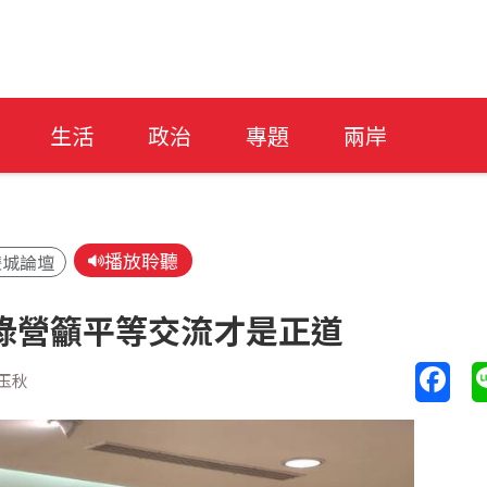
生活
政治
專題
兩岸
播放聆聽
雙城論壇
綠營籲平等交流才是正道
玉秋