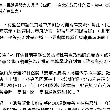
者會，民進黨發言人吳崢（右起）、台北市議員林亮 君、台中市
黃守達出席。
」，有藍營市議員質疑中央刻意刁難兩岸交流。對此，民
時表示，她認同北市府所言「辦得早不如辦得好」，北市
好，平等交流才是正道，不要與國民黨自家議員玩兩面手
日宣布在評估相關事務性與技術性審查及協調進度後，認
民黨台北市議員詹為元批評民進黨政府刻意刁難兩岸交流
議員黃守達
22
日召開「要拿又要嘴、蔣盧做事沒半撇」
央「卡關」，林亮君回應指出，據她瞭解，北市府在這次
備忘錄
(MOU)
，但因
MOU
牽涉部會眾多，她質疑北市府
會要睜一隻眼、閉一隻眼通過這些
MOU
？
好」，她希望北市府先將
MOU
規劃完善。林亮君說：『
(
份我也認同，如果是這樣的話，就不要跟國民黨自家議員