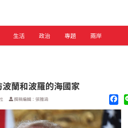
生活
政治
專題
兩岸
防波蘭和波羅的海國家
社
撰稿編輯：張雅涵