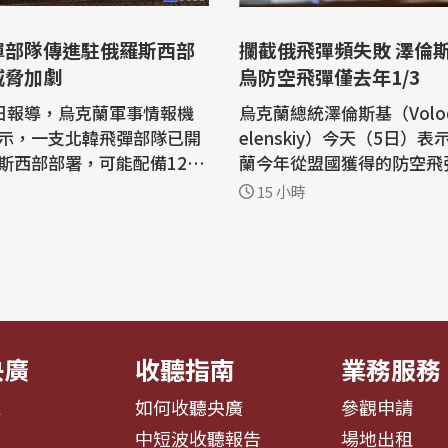
彈部隊傳進駐俄羅斯西部
攔截俄飛彈頻失敗 澤倫
威脅加劇
烏防空飛彈僅去年1/3
日報導，烏克蘭軍事情報機
烏克蘭總統澤倫斯基（Volody
示，一支北韓飛彈部隊已開
elenskiy）今天（5日）
斯西部部署，可能配備120
蘭今年從盟國獲得的防空飛
彈和6套發射裝備要對烏克
只有去年的三分之一。基輔
15 小時
常欠缺高端防
求美國授權，讓烏克蘭自行
而俄羅斯則透過特別難以攔
者（Patriot）攔截飛彈。 路透社報
彈來試圖突破。 雖然俄羅
導，自俄烏戰爭爆發以來，
23年底已對烏克蘭發射了數十
終未能取得足夠的愛國者攔
彈道飛彈，但部署北韓飛彈
隨著俄羅斯近來加強對烏克
輔和南部...
央廣
收聽指南
業務服務
息
如何收聽央廣
參觀申請
告
中短波收聽報告
場地出租