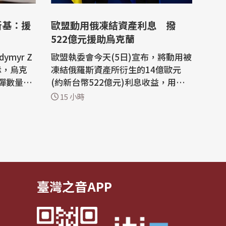
斯基：援
歐盟動用俄凍結資產利息 撥
522億元援助烏克蘭
myr Z
歐盟執委會今天(5日)宣布，將動用被
表示，烏克
凍結俄羅斯資產所衍生的14億歐元
彈數量，
(約新台幣522億元)利息收益，用於
正積極尋
援助烏克蘭。據統計，自俄羅斯資產
15 小時
生產愛國
被凍結以來，已累計產生80億歐元利
息收益。 俄羅斯入侵烏克蘭後，歐盟
烏克蘭始
及成員國對俄羅斯採取多項制裁，其
截飛彈。
中之一是凍結存放於歐盟境內金融機
蘭首都基
構的俄羅斯央行資產。雖然資產本身
仍處...
臺灣之音APP