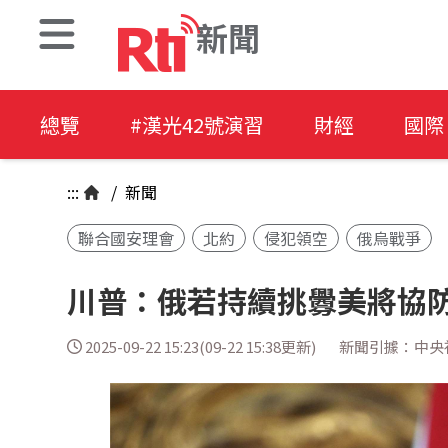
新聞
總覽
#漢光42號演習
財經
國際
:::
/
新聞
聯合國安理會
北約
侵犯領空
俄烏戰爭
川普：俄若持續挑釁美將協
2025-09-22 15:23(09-22 15:38更新)
新聞引據：中央