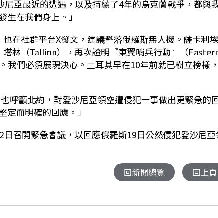
蘭和愛沙尼亞最近的遭遇，以及持續了4年的烏克蘭戰爭，都與
發生在我們身上。」
iene）也在社群平台X發文，建議擊落俄羅斯無人機。
薩卡利
（Tallinn），再次證明『東翼哨兵行動』（Easter
試探。我們必須展現決心。土耳其早在10年前就已樹立榜樣
rski）也呼籲北約，對愛沙尼亞領空遭侵犯一事做出更緊急的
堅定而明確的回應。」
2日召開緊急會議，以回應俄羅斯19日公然侵犯愛沙尼亞
回新聞總覽
回上頁