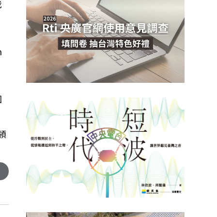
我
埃
n
，
回
領