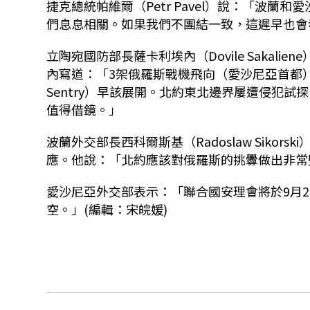
捷克總統帕維爾（Petr Pavel）說：「波
們息息相關。如果我們不團結一致，這遲早也會
立陶宛國防部長薩卡利埃內（Dovile Sakal
內寫道：「3架俄羅斯戰機飛向（愛沙尼亞首都）塔林
Sentry）早該展開。北約東北邊界屢遭侵犯
值得借鏡。」
波蘭外交部長西科爾斯基（Radoslaw Siko
應。
他說：「北約應該對俄羅斯的挑釁做出非常
愛沙尼亞外交部表示：「聯合國安理會將於9月2
空。」
(編輯：宋皖媛)