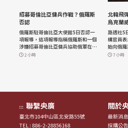
招募哥倫比亞傭兵作戰？俄羅斯
北韓飛
否認
烏克蘭
俄羅斯駐哥倫比亞大使館5日否認一
路透社5
項報導，這項報導指稱俄羅斯和一個
構官員表
涉嫌招募哥倫比亞傭兵協助俄軍在烏
始向俄羅
克蘭作戰的網絡有關。 哥倫比亞新聞
枚彈道飛
2 小時
7 小時
媒體「Noticias Caracol」3日刊登一
蘭發動攻擊。 烏克蘭非
項包括證詞與文件的調查，指稱莫斯
空系統，
科招募哥倫比亞人作為對抗基輔戰略
截的彈道飛
的一部分。 俄羅斯駐哥倫比亞外交使
斯自20
團5日駁斥這項報導，表示俄羅斯和
枚的北韓
「...
部隊...
聯繫央廣
關於
:::
臺北市104中山區北安路55號
最新消
TEL : 886-2-28856168
採購公