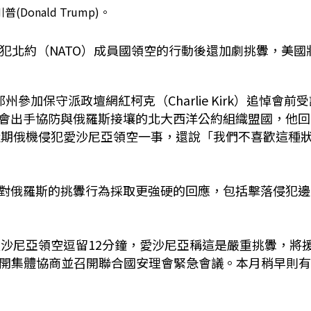
(Donald Trump)。
侵犯北約
（NATO）成員國領空的行動後還加劇挑釁，美國
州參加保守派政壇網紅柯克（Charlie Kirk）追悼會前
會出手協防與俄羅斯接壤的北大西洋公約組織盟國，他回
近期俄機侵犯愛沙尼亞領空一事，還說「我們不喜歡這種
對俄羅斯的挑釁行為採取更強硬的回應，包括擊落侵犯邊
）在愛沙尼亞領空逗留12分鐘，愛沙尼亞稱這是嚴重挑釁，將
請求盟國展開集體協商並召開聯合國安理會緊急會議。本月稍早則