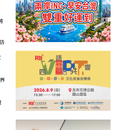
將
受訪
狀
界
援
有