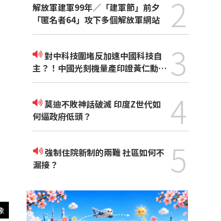
2
解放軍建軍99年／「建軍節」前夕
「匿名者64」攻下多個解放軍網站
3
對中科技圍堵反加速中國科技自
主？！中國光刻機量產印證黃仁勳觀
點
4
莫迪不敗神話破滅 印度Z世代如
何逼政府低頭？
5
強制住院新制的兩難 社區如何不
漏接？
像