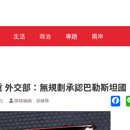
生活
政治
專題
兩岸
 外交部：無規劃承認巴勒斯坦國
社
撰稿編輯：張緒華