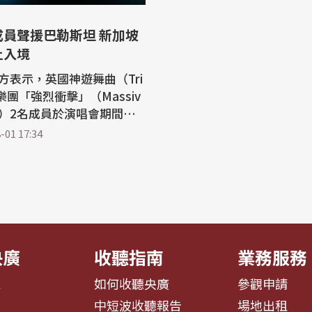
成員聲援巴勒斯坦 新加坡
止入境
方表示，英國神遊舞曲（Tri
）樂團「強烈衝擊」（Massiv
ack）2名成員於演唱會期間高
坦國旗，經過調查後，當局
-01 17:34
該樂團在新加坡演出。 法新
新加坡警方7月31日晚間發
明，並禁止這2名樂團成員
限制，民眾未經許可不得展
央廣
收聽指南
業務服務
息
如何收聽央廣
參觀申請
告
中短波收聽報告
場地出租