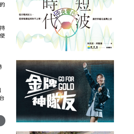
的
持
使
持
阻
台