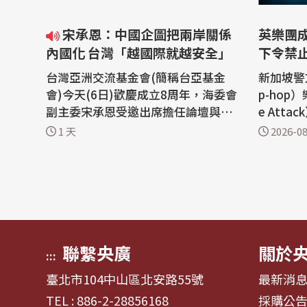
宋承恩：中國企圖把兩岸關係
英樂團
內國化 台灣「越國際就越安全」
下令禁
台灣亞洲交流基金會(簡稱台亞基金
新加坡警
會)今天(6日)歡慶成立8周年，海委會
p-hop
副主委宋承恩受邀出席擔任論壇與談
e Att
人，他指出，中國近年在海上動作頻
舉巴勒斯
1 天
2026-08
頻，企圖把台灣議題內國化，所幸這
正式禁止
類行動被國際盟友識破，並聲援台
社報導，
灣，他相信，在處理安全議題時，台
布上述聲
灣「越國際就越安全」。 台灣亞洲交
入境。 新加坡對公共場所言論和集會
流基金會(簡稱台亞基金會)今舉辦8周
設有嚴格
年紀念...
示...
聯繫央廣
關於
:::
臺北市104中山區北安路55號
最新消
TEL : 886-2-28856168
採購公