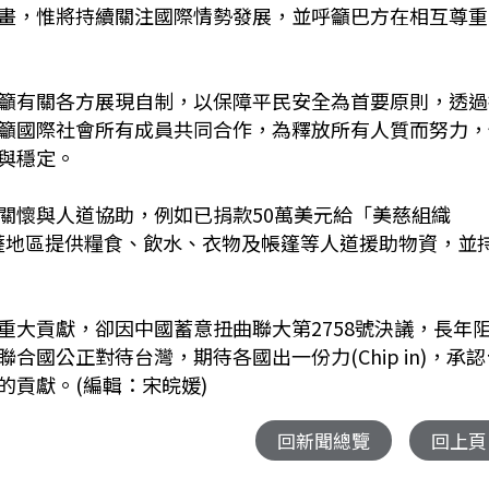
畫，惟將持續關注國際情勢發展，並呼籲巴方在相互尊重
籲有關各方展現自制，以保障平民安全為首要原則，透過
籲國際社會所有成員共同合作，為釋放所有人質而努力，
與穩定。
關懷與人道協助，例如已捐款50萬美元給「美慈組織
助對加薩地區提供糧食、飲水、衣物及帳篷等人道援助物資，並
重大貢獻，卻因中國蓄意扭曲聯大第2758號決議，長年
國公正對待台灣，期待各國出一份力(Chip in)，承認
的貢獻。
(編輯：宋皖媛)
回新聞總覽
回上頁