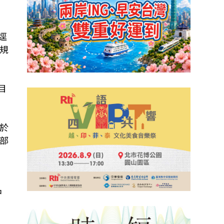
逕
規
目
關於
部
中