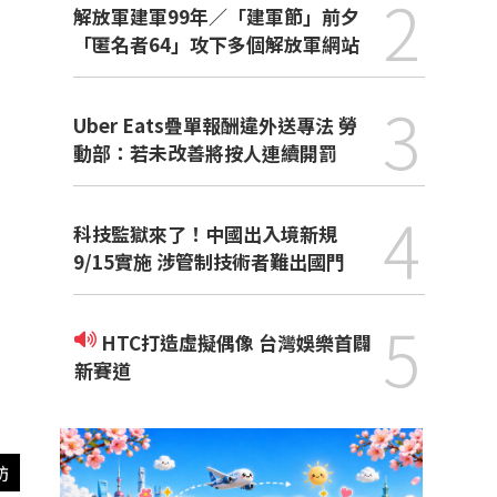
2
解放軍建軍99年／「建軍節」前夕
「匿名者64」攻下多個解放軍網站
3
Uber Eats疊單報酬違外送專法 勞
動部：若未改善將按人連續開罰
4
科技監獄來了！中國出入境新規
9/15實施 涉管制技術者難出國門
5
HTC打造虛擬偶像 台灣娛樂首闢
新賽道
訪