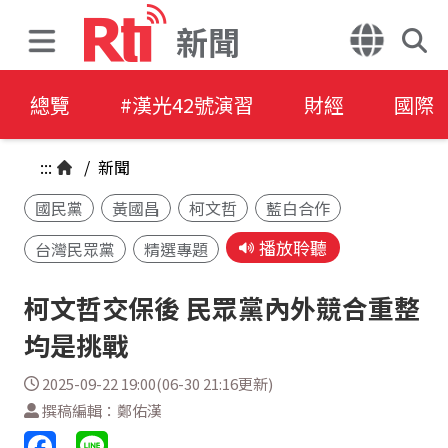
新聞
總覽
#漢光42號演習
財經
國際
:::
/
新聞
國民黨
黃國昌
柯文哲
藍白合作
播放聆聽
台灣民眾黨
精選專題
柯文哲交保後 民眾黨內外競合重整
均是挑戰
2025-09-22 19:00(06-30 21:16更新)
撰稿編輯：鄭佑漢