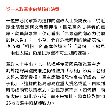
從一人政黨走向雙核心決策
一位熟悉民眾黨內運作的黨政人士受訪表示，從近
期北院裁定柯文哲羈押後，民眾黨內支持者的焦
慮、動員與聚集，便可看出「民眾黨的向心力仍繫
於柯文哲」；「小草」們在危機時刻的情緒表現，
也凸顯「柯粉」的基本盤遠大於「昌粉」，顯見
「兩個太陽」仍是民眾黨不可迴避的課題。
黨政人士指出，此一結構將使黃國昌雖為黨主席，
對外路線與黨務推進仍得維持「尊柯」節奏；若柯
文哲未清楚授權，黨主席職權恐怕會被解讀為「影
子化」。這樣的格局容易在重大提名或藍、白談判
時形成兩套決策模式，對民眾黨而言，如何把「兩
個太陽」轉化為互補，而不是拉扯，將直接影響
20
26
地方選舉的整體戰力。