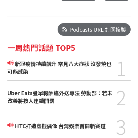
Podcasts URL 訂閱複製
一周熱門話題 TOP5
1
新冠疫情持續飆升 常見八大症狀 沒發燒也
可能感染
2
Uber Eats疊單報酬違外送專法 勞動部：若未
改善將按人連續開罰
3
HTC打造虛擬偶像 台灣娛樂首闢新賽道