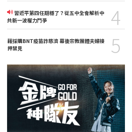
4
習近平第四任期穩了？從五中全會解析中
共新一波權力鬥爭
5
藉採購BNT疫苗詐慈濟 幕後宗教團體夫婦接
押禁見