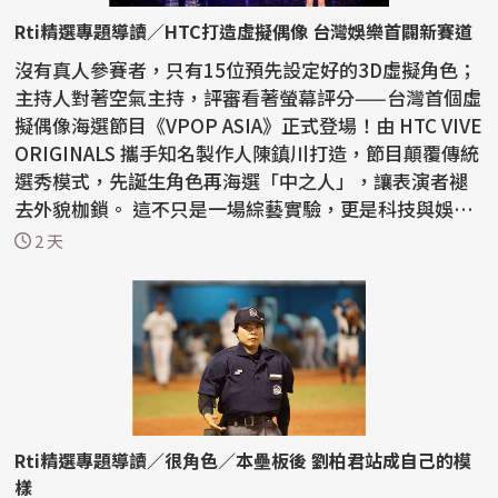
Rti精選專題導讀／HTC打造虛擬偶像 台灣娛樂首闢新賽道
沒有真人參賽者，只有15位預先設定好的3D虛擬角色；
主持人對著空氣主持，評審看著螢幕評分——台灣首個虛
擬偶像海選節目《VPOP ASIA》正式登場！由 HTC VIVE
ORIGINALS 攜手知名製作人陳鎮川打造，節目顛覆傳統
選秀模式，先誕生角色再海選「中之人」，讓表演者褪
去外貌枷鎖。 這不只是一場綜藝實驗，更是科技與娛樂
的...
2 天
Rti精選專題導讀／很角色／本壘板後 劉柏君站成自己的模
樣