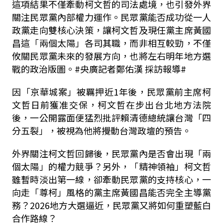
這項結果不僅牽動柯文哲的司法處境，也引發外界
關注民眾黨內部權力運作。民眾黨能否成功從
一人
政黨走向雙核心決策，讓柯文哲及現任黨主席黃國
昌這「兩個太陽」各司其職，而非相互較勁，不僅
攸關民眾黨未來的發展方向，也將左右明年地方選
戰的政治版圖。
#
央廣記者鄭佑漢 採訪報導
#
因「京華城案」被羈押近1年後，民眾黨前主席柯
文哲日前獲准交保，柯文哲在步出台北地方法院
後，一公開露面便猛烈批評賴清德總統讓台灣「四
分五裂」，被視為他將攪動台灣政壇的預告。
外界關注柯文哲回歸後，民眾黨內是否會出現「兩
個太陽」的權力競爭？另外，「精神領袖」柯文哲
雖暫時淡出第一線，卻牽動民眾黨的支持核心，一
向走「尊柯」風格的黨主席黃國昌能否完全主導黨
務？
2026
地方大選逼近，民眾黨又將如何重塑藍白
合作路線？