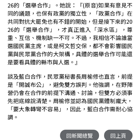
26
的「選舉合作」。她說：『
(
原音
)
如果有意見不
同的議題，也保有政黨的獨立性，「政黨合作」在
共同對抗大罷免也有不錯的開始，但是接下來的
20
26
的「選舉合作」，才真正進入「深水區」，尊
重、互信、機制缺一不可。不過，我相信不論誰當
選國民黨主席，或是柯文哲交保，都不會影響國民
黨與民眾黨合作的大架構，具體的選舉合作可能還
是要看具體的縣市與人選。』
談及藍白合作，民眾黨秘書長周榆修也直言，前提
是「開誠布公」，避免雙方誤判。他強調，在野陣
營仍會在合作的前提下溝通、討論，但雙方必須事
先把底線說清楚。周榆修並認為國民黨體制龐大，
「要大象轉彎不容易」，因此，藍白合作需耐心協
調。
回新聞總覽
回上頁