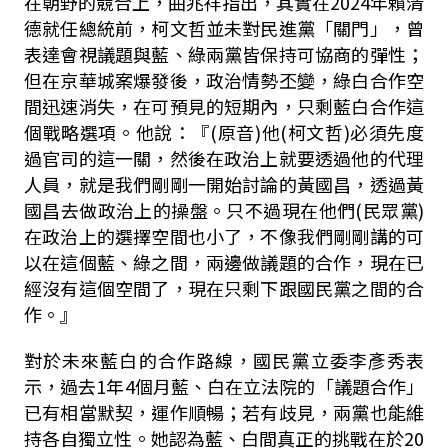
在朝野的競合上，曲兆祥指出，其實在
2024
年賴清
德就任總統前，柯文哲並未對民進黨「關門」，曾
表達會視議題與藍、綠兩黨皆保持可協商的彈性；
但在京華城案爆發後，政治情勢丕變，綠白合作空
間迅速消失，在可預見的短期內，只剩藍白合作這
個戰略選項。他說：『
(
原音
)
他(柯文哲)必須先度
過官司的這一關，然後在政治上就要透過他的代理
人員，就是我們剛剛一開始討論的黃國昌，透過黃
國昌去做政治上的操盤。只不過現在他們
(
民眾黨
)
在政治上的選擇空間也小了，不像我們剛剛講的可
以在這個藍、綠之間，兩邊做議題的合作，現在已
經沒有這個空間了，現在只剩下跟國民黨之間的合
作。』
對於未來藍白的合作路線，國民黨立委李彥秀表
示，過去
1
年
4
個月藍、白在立法院的「議題合作」
已有相當默契，運作順暢；若有歧見，兩黨也能維
持各自獨立性。她認為藍、白間真正的挑戰在於
20