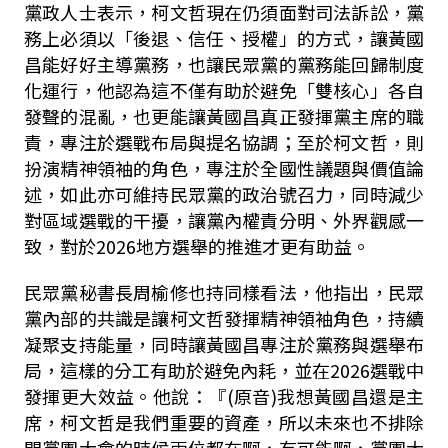
黨政人士表示，柯文哲現在仍須面對司法訴訟，黨
務上必須以「後退、信任、授權」的方式，讓黃國
昌能好好主導黨務，也讓民眾黨的黨務能回歸制度
化運行，他認為這不僅有助於避免「雙核心」各自
發聲的混亂，也更能讓黃國昌真正發揮黨主席的職
責，專注於選戰布局與提名協調；至於柯文哲，則
扮演精神領袖的角色，專注於全國性議題與價值論
述，如此亦可維持民眾黨的政治號召力，同時減少
對區域選戰的干擾，讓黨內權責分明、外界觀感一
致，對於
2026
地方選舉的推進才更有助益。
民眾黨秘書長周榆修也持同樣看法，他指出，民眾
黨內部的共識是讓柯文哲發揮精神領袖角色，持續
凝聚支持能量，同時讓黃國昌專注於黨務與選舉布
局，這樣的分工有助於避免內耗，並在
2026
選戰中
發揮更大效益。他說：『
(
原音
)
我想黃國昌還是主
席，柯文哲是我們重要的資產，所以未來也不排除
開黨團大會的時候兩位都在啊，有可能啊，黨團大