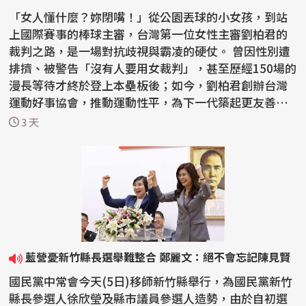
「女人懂什麼？妳閉嘴！」從公園丟球的小女孩，到站
上國際賽事的棒球主審，台灣第一位女性主審劉柏君的
裁判之路，是一場對抗歧視與霸凌的硬仗。 曾因性別遭
排擠、被警告「沒有人要用女裁判」，甚至歷經150場的
漫長等待才終於登上本壘板後；如今，劉柏君創辦台灣
運動好事協會，推動運動性平，為下一代築起更友善的
紅土...
3 天
藍營憂新竹縣長選舉難整合 鄭麗文：絕不會忘記陳見賢
國民黨中常會今天(5日)移師新竹縣舉行，為國民黨新竹
縣長參選人徐欣瑩及縣市議員參選人造勢，由於自初選