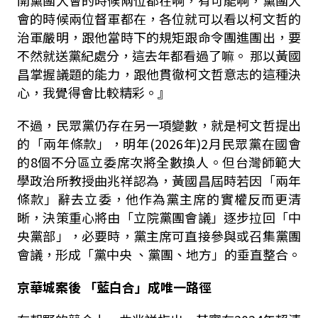
會的時候兩位督軍都在，各位就可以看以柯文哲的
治軍嚴明，跟他當時下的規矩跟命令團進團出，要
不然就送黨紀處分，這去年都看過了嘛。
那以黃國
昌掌握議題的能力，跟他貫徹柯文哲意志的這種決
心，我覺得會比較精彩。』
不過，民眾黨仍存在另一項變數，就是柯文哲提出
的「兩年條款」，明年(2026年)2月民眾黨在國會
的8個不分區立委席次將全數換人。但台灣師範大
學政治所教授曲兆祥認為，黃國昌屆時若因「兩年
條款」辭去立委，他作為黨主席的實權反而更清
晰，決策重心將由「立院黨團會議」逐步拉回「中
央黨部」，必要時，黨主席可直接參與或召集黨團
會議，形成「黨中央 、黨團、地方」的垂直整合。
京華城案後 「藍白合」成唯一路徑