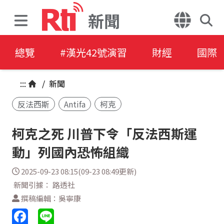
新聞
總覽
#漢光42號演習
財經
國際
:::
/
新聞
反法西斯
Antifa
柯克
柯克之死 川普下令「反法西斯運
動」列國內恐怖組織
2025-09-23 08:15(09-23 08:49更新)
新聞引據： 路透社
撰稿編輯：吳寧康