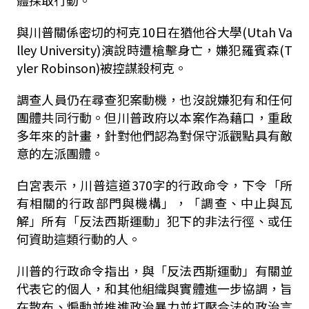
體採取行動。
與川普關係密切的柯克
10
日在猶他谷大學
(Utah Va
lley University)
演說時遭槍擊身亡，嫌犯羅賓森
(T
yler Robinson)
被控謀殺柯克。
調查人員仍在尋查犯案動機，也沒說嫌犯有和任何
團體共同行動。但川普政府以本案作為藉口，重啟
多年來的計畫，針對他們認為對保守派觀點具有敵
意的左派團體。
白宮表示，川普這道
370
字的行政命令，下令「所
有相關的行政部門與機構」，「調查、中止與瓦
解」所有「反法西斯運動」犯下的非法行徑、或任
何資助這類行動的人。
川普的行政命令指出，與「反法西斯運動」有關並
代表它的個人，和其他組織與實體進一步協調，旨
在散布、煽動並推進政治暴力並打壓合法的政治言