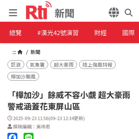
新聞
總覽
#漢光42號演習
財經
國際
:::
/
新聞
巨浪
氣象署
超大豪雨
陸上強風特報
樺加沙颱風
「樺加沙」餘威不容小覷 超大豪雨
警戒涵蓋花東屏山區
2025-09-23 11:56(09-23 12:34更新)
撰稿編輯：吳琍君