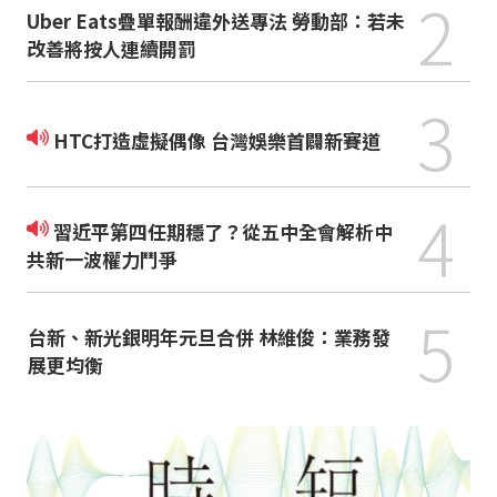
2
Uber Eats疊單報酬違外送專法 勞動部：若未
改善將按人連續開罰
3
HTC打造虛擬偶像 台灣娛樂首闢新賽道
4
習近平第四任期穩了？從五中全會解析中
共新一波權力鬥爭
5
台新、新光銀明年元旦合併 林維俊：業務發
展更均衡