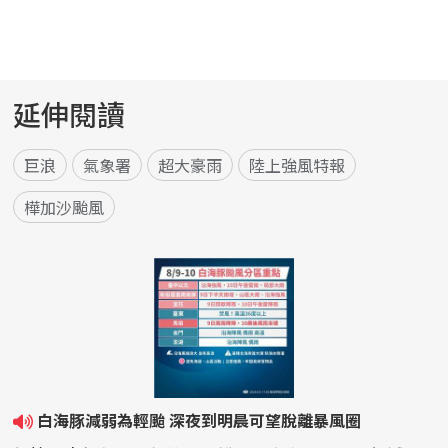
延伸閱讀
巨浪
氣象署
超大豪雨
陸上強風特報
樺加沙颱風
白海豚減弱為輕颱 深夜到明晨可望脫離暴風圈