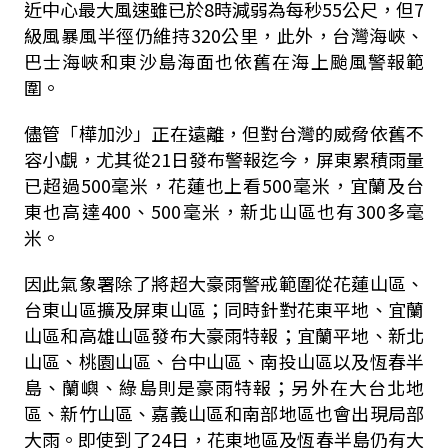
近中心最大風速雖已於
8
時減弱為每秒
55
公尺，但
7
級風暴風半徑仍維持
320
公里，此外，台灣海峽、
巴士海峽和東沙島海面也依舊在海上颱風警報範
圍。
儘管「樺加沙」正在遠離，但對台灣的威脅依舊不
容小覷，尤其從
21
日發布警報迄今，屏東累積雨量
已超過
500
毫米，花蓮也上看
500
毫米，宜蘭及台
東也高達
400
、
500
毫米，新北山區也有
300
多毫
米。
因此氣象署除了將超大豪雨警戒範圍從花蓮山區、
台東山區擴及屏東山區；同時針對花東平地、宜蘭
山區和高雄山區發布大豪雨特報；宜蘭平地、新北
山區、桃園山區、台中山區、南投山區以及恆春半
島、蘭嶼、綠島則是豪雨特報；另外在大台北地
區、新竹山區、嘉義山區和南部地區也會出現局部
大雨。即使到了
24
日，花東地區及恆春半島仍有大