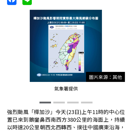
圖片來源：其他
氣象署提供
強烈颱風「樺加沙」今天
(23
日
)
上午
11
時的中心位
置已來到鵝鑾鼻西南西方
380
公里的海面上，持續
以時速
20
公里朝西北西轉西、撲往中國廣東沿海，