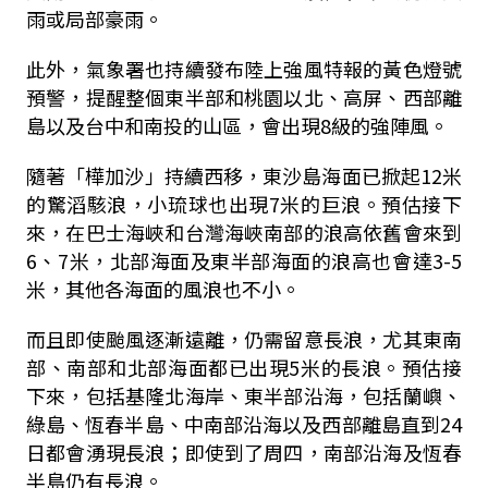
雨或局部豪雨。
此外，氣象署也持續發布陸上強風特報的黃色燈號
預警，提醒整個東半部和桃園以北、高屏、西部離
島以及台中和南投的山區，會出現
8
級的強陣風。
隨著「樺加沙」持續西移，東沙島海面已掀起
12
米
的驚滔駭浪，小琉球也出現
7
米的巨浪。預估接下
來，在巴士海峽和台灣海峽南部的浪高依舊會來到
6
、
7
米，北部海面及東半部海面的浪高也會達
3-5
米，其他各海面的風浪也不小。
而且即使颱風逐漸遠離，仍需留意長浪，尤其東南
部、南部和北部海面都已出現
5
米的長浪。預估接
下來，包括基隆北海岸、東半部沿海，包括蘭嶼、
綠島、恆春半島、中南部沿海以及西部離島直到
24
日都會湧現長浪；即使到了周四，南部沿海及恆春
半島仍有長浪。