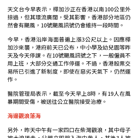
天文台今早表示，樺加沙正在香港以南
100
公里外
掠過，但其環流廣闊，受其影響，香港部分地區仍
然會有颶風，
10
號颶風訊號仍會維持一段時間。
今早，香港沿岸海面普遍上漲
3
公尺以上。因應樺
加沙來襲，港府前天已公布，中小學及幼兒園等昨
天及今天停課。在
10
號颶風訊號之下，一般僱員不
用上班，大部分交通工作停運。不過，香港股票交
易所已引進了新制度，即使在惡劣天氣下，仍然運
作。
醫院管理局表示，截至今天早上
8
時，有
19
人在風
暴期間受傷，被送往公立醫院接受治療。
海邊觀浪落海
另外，昨天中午有一家四口在柴灣觀浪，其中母子
被大浪捲走，父親立即跳入海中救人，其後
3
人被