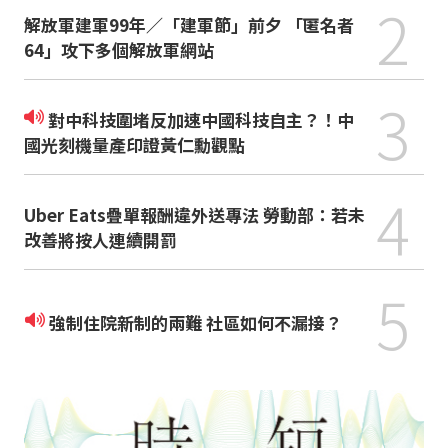
2
解放軍建軍99年／「建軍節」前夕 「匿名者
64」攻下多個解放軍網站
3
對中科技圍堵反加速中國科技自主？！中
國光刻機量產印證黃仁勳觀點
4
Uber Eats疊單報酬違外送專法 勞動部：若未
改善將按人連續開罰
5
強制住院新制的兩難 社區如何不漏接？