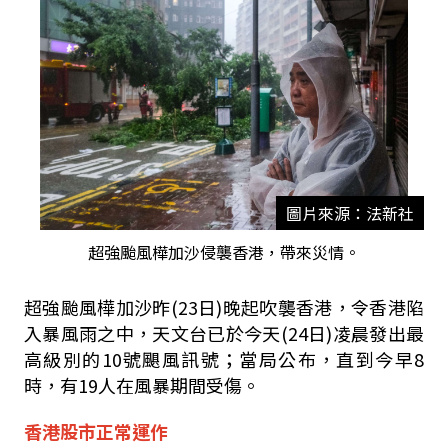
圖片來源：法新社
超強颱風樺加沙侵襲香港，帶來災情。
超強颱風樺加沙昨
(23
日
)
晚起吹襲香港，令香港陷
入暴風雨之中，天文台已於今天
(24
日
)
凌晨發出最
高級別的
10
號颶風訊號；當局公布，直到今早
8
時，有
19
人在風暴期間受傷。
香港股市正常運作