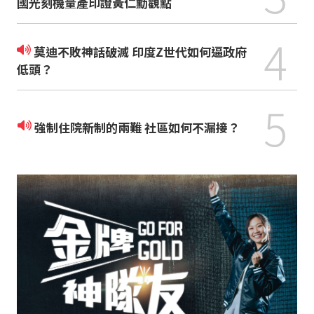
國光刻機量產印證黃仁勳觀點
4
莫迪不敗神話破滅 印度Z世代如何逼政府
低頭？
5
強制住院新制的兩難 社區如何不漏接？