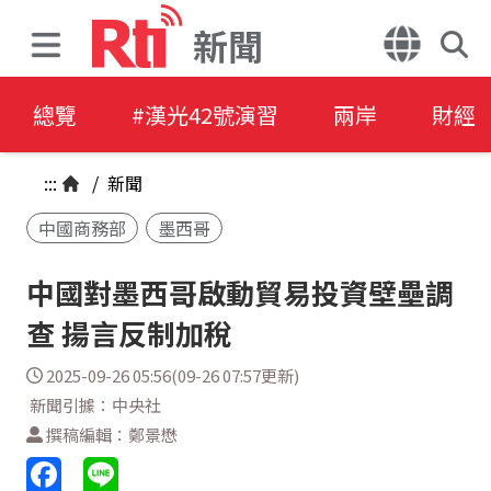
新聞
總覽
#漢光42號演習
兩岸
財經
:::
/
新聞
中國商務部
墨西哥
中國對墨西哥啟動貿易投資壁壘調
查 揚言反制加稅
2025-09-26 05:56(09-26 07:57更新)
新聞引據：中央社
撰稿編輯：鄭景懋