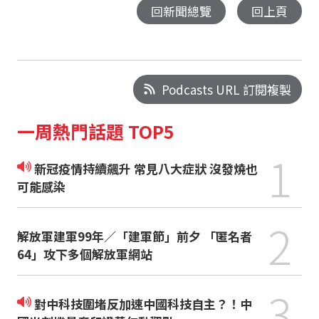
回新聞總覽
回上頁
Podcasts URL 訂閱複製
一周熱門話題 TOP5
1
新冠疫情持續飆升 常見八大症狀 沒發燒也
可能感染
2
解放軍建軍99年／「建軍節」前夕 「匿名者
64」攻下多個解放軍網站
3
對中科技圍堵反加速中國科技自主？！中