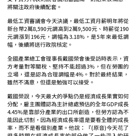
將關注政府後續配套。
最低工資審議會今天決議，最低工資月薪明年將從
新台幣2萬8,590元調高到2萬9,500元、時薪從190
元調漲到196元，調幅為3.18%，是5年來最低調
幅，後續將送行政院核定。
全國產業總工會理事長戴國榮會後受訪時表示，資
方考量對等關稅、堅持不能超過3%，但在勞團的
立場，還是認為合理調幅是4%。對於最終結果，
雖然不滿意，但還是勉強可以接受。
戴國榮說，今天最大的爭點仍是經濟成長果實如何
分配，雇主團體認為主計總處預估的全年GDP成長
4.45%是靠部分產業的出口所創造，但勞方認為不
能因此切割，因為經濟成長率還是要看全體的成長
率，而不是看個別產業。他說：『(原音)今天花了
很多時間在經濟成長率的部分做了一些深入的研