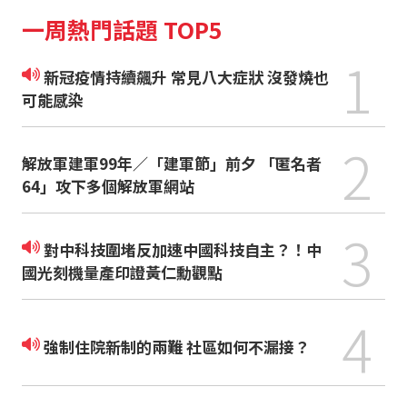
一周熱門話題 TOP5
1
新冠疫情持續飆升 常見八大症狀 沒發燒也
可能感染
2
解放軍建軍99年／「建軍節」前夕 「匿名者
64」攻下多個解放軍網站
3
對中科技圍堵反加速中國科技自主？！中
國光刻機量產印證黃仁勳觀點
4
強制住院新制的兩難 社區如何不漏接？