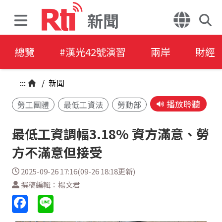
新聞
總覽
#漢光42號演習
兩岸
財經
:::
/
新聞
播放聆聽
勞工團體
最低工資法
勞動部
最低工資調幅3.18% 資方滿意、勞
方不滿意但接受
2025-09-26 17:16(09-26 18:18更新)
撰稿編輯：楊文君