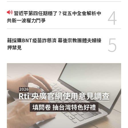
4
習近平第四任期穩了？從五中全會解析中
共新一波權力鬥爭
5
藉採購BNT疫苗詐慈濟 幕後宗教團體夫婦接
押禁見