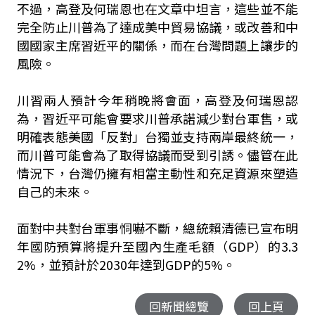
不過，高登及何瑞恩也在文章中坦言，這些並不能
完全防止川普為了達成美中貿易協議，或改善和中
國國家主席習近平的關係，而在台灣問題上讓步的
風險。
川習兩人預計今年稍晚將會面，高登及何瑞恩認
為，習近平可能會要求川普承諾減少對台軍售，或
明確表態美國「反對」台獨並支持兩岸最終統一，
而川普可能會為了取得協議而受到引誘。儘管在此
情況下，台灣仍擁有相當主動性和充足資源來塑造
自己的未來。
面對中共對台軍事恫嚇不斷，總統賴清德已宣布明
年國防預算將提升至國內生產毛額（GDP）的3.3
2%，並預計於2030年達到GDP的5%。
回新聞總覽
回上頁