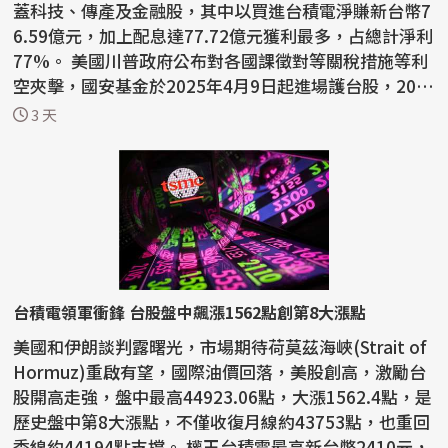
蓋科技、傳產及金融股，其中以買進台積電淨賺新台幣7
6.59億元，加上配息達77.72億元獲利最多，占總計淨利
77%。 美國川普政府公布對各國課徵對等關稅措施等利
空夾擊，國安基金於2025年4月9日起進場護台股，202
6...
3 天
台積電領軍衝鋒 台股盤中飆漲1562點創第8大漲點
美國和伊朗談判露曙光，市場期待荷莫茲海峽(Strait of
Hormuz)重啟有望，國際油價回落，美股創高，激勵台
股開高走強，盤中最高44923.06點，大漲1562.4點，是
歷史盤中第8大漲點，不僅收復月線約43753點，也重回
季線約44194點支撐。 權王台積電最高新台幣2410元，