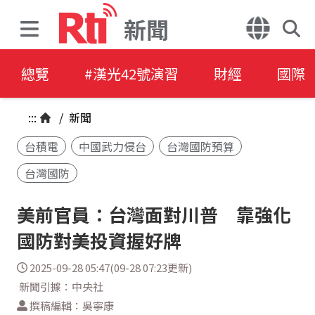
新聞
總覽
#漢光42號演習
財經
國際
:::
/
新聞
台積電
中國武力侵台
台灣國防預算
台灣國防
美前官員：台灣面對川普 靠強化
國防對美投資握好牌
2025-09-28 05:47(09-28 07:23更新)
新聞引據：中央社
撰稿編輯：吳寧康