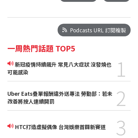
Podcasts URL 訂閱複製
一周熱門話題 TOP5
1
新冠疫情持續飆升 常見八大症狀 沒發燒也
可能感染
2
Uber Eats疊單報酬違外送專法 勞動部：若未
改善將按人連續開罰
3
HTC打造虛擬偶像 台灣娛樂首闢新賽道