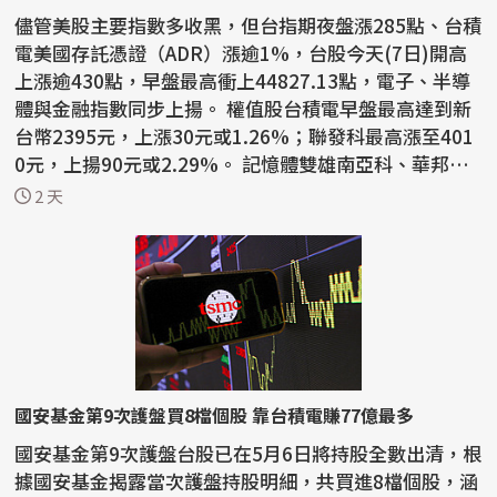
儘管美股主要指數多收黑，但台指期夜盤漲285點、台積
電美國存託憑證（ADR）漲逾1%，台股今天(7日)開高
上漲逾430點，早盤最高衝上44827.13點，電子、半導
體與金融指數同步上揚。 權值股台積電早盤最高達到新
台幣2395元，上漲30元或1.26%；聯發科最高漲至401
0元，上揚90元或2.29%。 記憶體雙雄南亞科、華邦電
早盤跌幅超...
2 天
國安基金第9次護盤買8檔個股 靠台積電賺77億最多
國安基金第9次護盤台股已在5月6日將持股全數出清，根
據國安基金揭露當次護盤持股明細，共買進8檔個股，涵