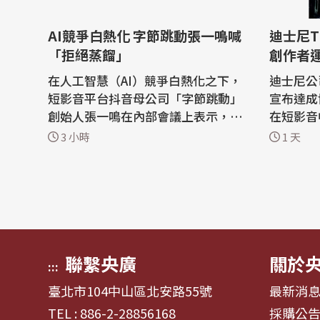
AI競爭白熱化 字節跳動張一鳴喊
迪士尼T
「拒絕蒸餾」
創作者
在人工智慧（AI）競爭白熱化之下，
迪士尼公司
短影音平台抖音母公司「字節跳動」
宣布達成
創始人張一鳴在內部會議上表示，字
在短影音
節跳動不會把蒸餾當作提升人工智慧
目中的角
3 小時
1 天
模型能力的捷徑。 陸媒澎湃新聞報
統媒體公
導，在7月舉行的字節跳動Seed團隊
社報導，
全員大會上，張一鳴指出，字節跳動
協議，將精
「應該願意為長期目標犧牲一部分短
sney+串流服務
期收益」。 報導說，今年以來，中國
影音首度
國內AI...
+，影...
聯繫央廣
關於
:::
臺北市104中山區北安路55號
最新消
TEL : 886-2-28856168
採購公