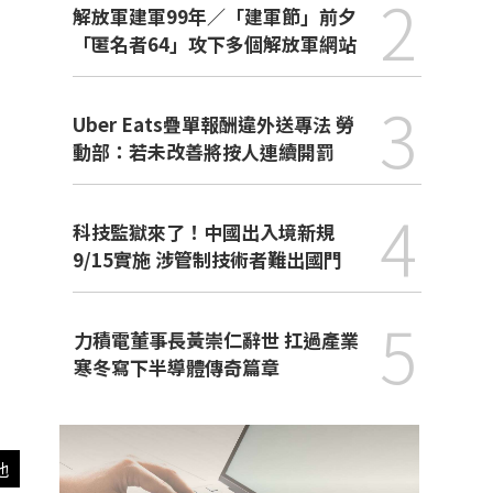
2
解放軍建軍99年／「建軍節」前夕
「匿名者64」攻下多個解放軍網站
3
Uber Eats疊單報酬違外送專法 勞
動部：若未改善將按人連續開罰
4
科技監獄來了！中國出入境新規
9/15實施 涉管制技術者難出國門
5
力積電董事長黃崇仁辭世 扛過產業
寒冬寫下半導體傳奇篇章
他