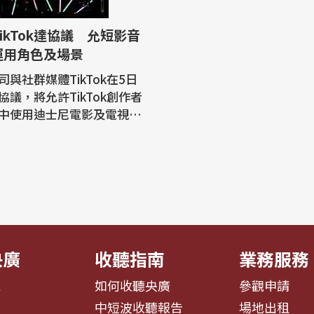
ikTok達協議 允短影音
運用角色及場景
與社群媒體TikTok在5日
協議，將允許TikTok創作者
中使用迪士尼電影及電視節
色與場景。這是TikTok與傳
司首次達成這類協議。 路透
雙方聲明並提到，依據這份
選相關影音在TikTok與Di
播出。 這是TikTok短
登上其他平台，而在Disney
央廣
收聽指南
業務服務
息
如何收聽央廣
參觀申請
告
中短波收聽報告
場地出租