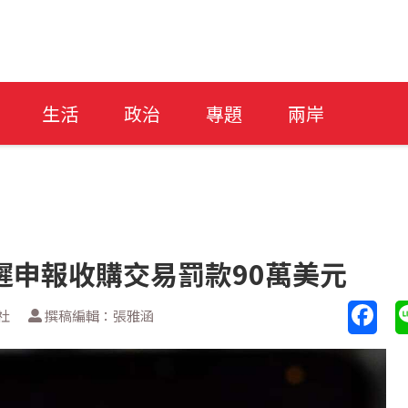
生活
政治
專題
兩岸
延遲申報收購交易罰款90萬美元
社
撰稿編輯：張雅涵