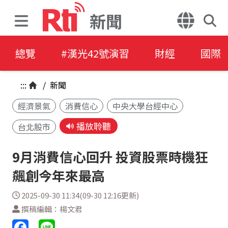
新聞
總覽
#漢光42號演習
財經
國際
:::
/
新聞
經濟景氣
消費信心
中央大學台經中心
播放聆聽
台北股市
9月消費信心回升 投資股票時機狂
飆創今年來最高
2025-09-30 11:34(09-30 12:16更新)
撰稿編輯：楊文君