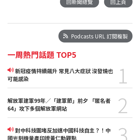
回新聞總覽
回上頁
Podcasts URL 訂閱複製
一周熱門話題 TOP5
1
新冠疫情持續飆升 常見八大症狀 沒發燒也
可能感染
2
解放軍建軍99年／「建軍節」前夕 「匿名者
64」攻下多個解放軍網站
3
對中科技圍堵反加速中國科技自主？！中
國光刻機量產印證黃仁勳觀點