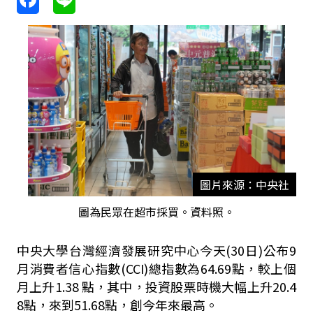
圖片來源：中央社
圖為民眾在超市採買。資料照。
中央大學台灣經濟發展研究中心今天
(30
日
)
公布
9
月消費者信心指數
(CCI)
總指數為
64.69
點，較上個
月上升
1.38
點，其中，投資股票時機大幅上升
20.4
8
點，來到
51.68
點，創今年來最高。