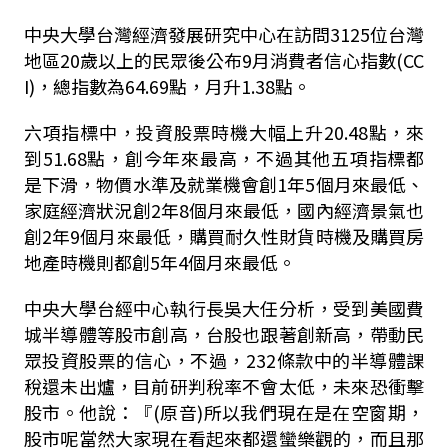
中央大學台灣經濟發展研究中心在訪問
3125
位台灣
地區
20
歲以上的民眾後公布
9
月消費者信心指數
(CC
I)
，總指數為
64.69
點，月升
1.38
點。
六項指標中，投資股票時機大幅上升
20.48
點，來
到
51.68
點，創今年來最高，不過其他五項指標都
是下滑，物價水準及就業機會創
1
年
5
個月來最低、
家庭經濟狀況創
2
年
8
個月來最低，國內經濟景氣也
創
2
年
9
個月來最低，購買耐久性財貨時機及購買房
地產時機則都創
5
年
4
個月來最低。
中央大學台經中心執行長吳大任分析，受到美國費
城半導體等股市創高，台股也跟著創新高，帶動民
眾投資股票的信心，不過，
232
條款中的半導體課
稅還未出爐，目前研判稅率不會太低，未來恐衝擊
股市。他說：『
(
原音
)
所以我們現在是在空窗期，
股市呢當然大家現在看起來都還蠻樂觀的，而且那