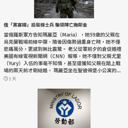
俄「黑寡婦」設局嫁士兵 騙領陣亡撫卹金
當俄羅斯軍方告知瑪麗亞（Maria），她59歲的父親在
烏克蘭戰場前線中彈、隨後因傷勢過重身亡時，她不僅
悲痛萬分，更感到無比震驚。 老父從軍前夕的倉促婚禮
美國有線電視新聞網（CNN）報導，她不僅對父親尤里
（Yury）入伍的事毫不知情，甚至還獲知父親在踏上戰
場的兩天前才剛結婚。 瑪麗亞坐在聖彼得堡小公寓的...
1 天