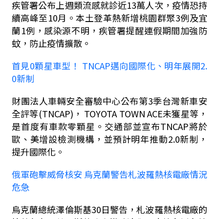
疾管署公布上週類流感就診近
13
萬人次，疫情恐持
續高峰至
10
月。本土登革熱新增桃園群聚
3
例及宜
蘭
1
例，感染源不明，疾管署提醒連假期間加強防
蚊，防止疫情擴散。
首見
0
顆星車型！
TNCAP
邁向國際化、明年展開
2.
0
新制
財團法人車輛安全審驗中心公布第
3
季台灣新車安
全評等
(
TNCAP)
，
TOYOTA TOWN ACE
未獲星等，
是首度有車款零顆星。交通部並宣布
TNCAP
將於
歐、美增設檢測機構，並預計明年推動
2.0
新制，
提升國際化。
俄軍砲擊威脅核安 烏克蘭警告札波羅熱核電廠情況
危急
烏克蘭總統澤倫斯基
30
日警告，札波羅熱核電廠的