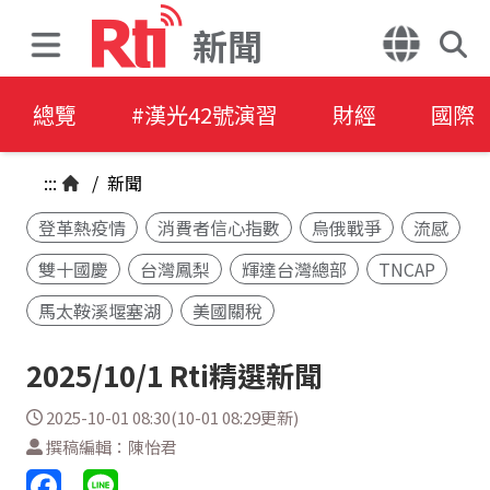
新聞
總覽
#漢光42號演習
財經
國際
:::
/
新聞
登革熱疫情
消費者信心指數
烏俄戰爭
流感
雙十國慶
台灣鳳梨
輝達台灣總部
TNCAP
馬太鞍溪堰塞湖
美國關稅
2025/10/1 Rti精選新聞
2025-10-01 08:30(10-01 08:29更新)
撰稿編輯：陳怡君