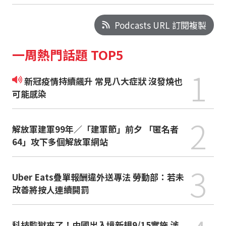
Podcasts URL 訂閱複製
一周熱門話題 TOP5
1
新冠疫情持續飆升 常見八大症狀 沒發燒也
可能感染
2
解放軍建軍99年／「建軍節」前夕 「匿名者
64」攻下多個解放軍網站
3
Uber Eats疊單報酬違外送專法 勞動部：若未
改善將按人連續開罰
科技監獄來了！中國出入境新規9/15實施 涉