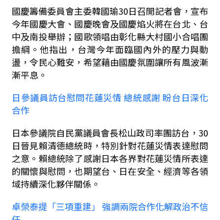
國慶籌備委員會主委韓國瑜
30
日召開記者會，宣布
今年國慶大會、國慶晚會及國慶焰火將在台北、台
中及南投舉辦；國歌領唱由彰化縣大村國小合唱團
擔綱。他指出，台灣今年面臨國內外的壓力與動
盪，令民心難安，希望藉由國慶氛圍讓所有風波漸
漸平息。
日參議員訪台慰問花蓮災情 總統感謝 盼台日深化
合作
日本參議院自民黨議員會長松山政司率團訪台，
30
日晉見賴清德總統時，特別針對花蓮災情表達慰問
之意。賴總統除了感謝日本各界對花蓮災情所表達
的關懷與慰問，也期望台、日在安全、經濟等各領
域持續深化夥伴關係。
卓榮泰提「三項重建」 強調兩院合作化解政治不信
任