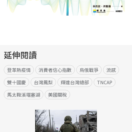
延伸閱讀
登革熱疫情
消費者信心指數
烏俄戰爭
流感
雙十國慶
台灣鳳梨
輝達台灣總部
TNCAP
馬太鞍溪堰塞湖
美國關稅