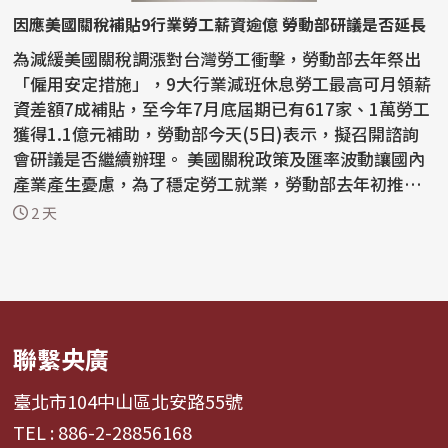
因應美國關稅補貼9行業勞工薪資逾億 勞動部研議是否延長
為減緩美國關稅調漲對台灣勞工衝擊，勞動部去年祭出
「僱用安定措施」，9大行業減班休息勞工最高可月領薪
資差額7成補貼，至今年7月底屆期已有617家、1萬勞工
獲得1.1億元補助，勞動部今天(5日)表示，擬召開諮詢
會研議是否繼續辦理。 美國關稅政策及匯率波動讓國內
產業產生憂慮，為了穩定勞工就業，勞動部去年初推動
僱...
2 天
聯繫央廣
臺北市104中山區北安路55號
TEL : 886-2-28856168