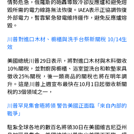
情勢危急，俄羅斯的砲轟導致冷卻反應爐和避免熔
毀所需的電力線路無法恢復。
IAEA
表示正協調恢復
外部電力，暫靠緊急發電維持運作，避免反應爐熔
毀。
川普對進口木材、櫥櫃與洗手台祭新關稅
10/14
生
效
美國總統川普
29
日表示，將對進口木材與木料徵收
10%
關稅，並對廚房櫥櫃、浴室盥洗台和軟墊家具
徵收
25%
關稅，後一類商品的關稅也將在明年調
升。這是川普上週宣布最快在
10
月
1
日起徵收新關
稅的
3
個領域之一，
川普罕見集會晤將領 警告美國正面臨「來自內部的
戰爭」
駐紮全球各地的數百名將領
30
日在美國維吉尼亞州