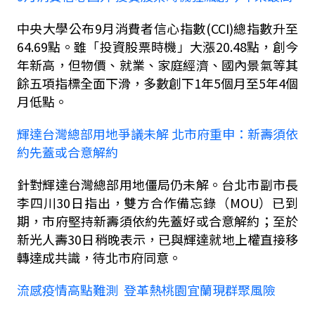
中央大學公布
9
月消費者信心指數
(CCI)
總指數升至
64.69
點。雖「投資股票時機」大漲
20.48
點，創今
年新高，但物價、就業、家庭經濟、國內景氣等其
餘五項指標全面下滑，多數創下
1
年
5
個月至
5
年
4
個
月低點。
輝達台灣總部用地爭議未解 北市府重申：新壽須依
約先蓋或合意解約
針對輝達台灣總部用地僵局仍未解。台北市副市長
李四川
30
日指出，雙方合作備忘錄（
MOU
）已到
期，市府堅持新壽須依約先蓋好或合意解約；至於
新光人壽
30
日稍晚表示，已與輝達就地上權直接移
轉達成共識，待北市府同意。
流感疫情高點難測
登革熱桃園宜蘭現群聚風險