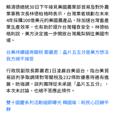
賴清德總統
30
日下午接見美國農業部貿易及對外農
業事務次長林德柏格時表示，台灣業者規劃在未來
4
年採購
100
億美元的美國農產品，除加速台灣畜產
業生產效率，也有助於提升台灣糧食安全。林德柏
格則說，美方決定進一步開放台灣鳳梨銷往美國市
場。
台美持續磋商關稅 鄭麗君：晶片五五分是美方想法
我方絕不接受
行政院副院長鄭麗君
1
日凌晨自美返台，指台美貿
易談判爭取調降對等關稅及
232
條款優惠待遇有進
展。她強調，談判團隊從未承諾「晶片五五分」，
本次未討論，也絕不答應此條件。
雙十國慶系列活動細節曝光 韓國瑜：盼民心回歸平
靜