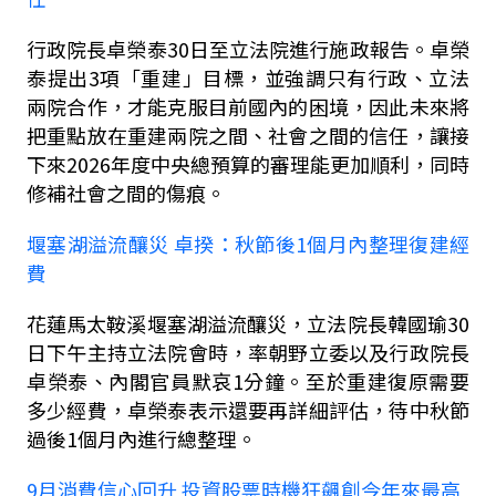
行政院長卓榮泰
30
日至立法院進行施政報告。卓榮
泰提出
3
項「重建」目標，並強調只有行政、立法
兩院合作，才能克服目前國內的困境，因此未來將
把重點放在重建兩院之間、社會之間的信任，讓接
下來
2026
年度中央總預算的審理能更加順利，同時
修補社會之間的傷痕。
堰塞湖溢流釀災 卓揆：秋節後
1
個月內整理復建經
費
花蓮馬太鞍溪堰塞湖溢流釀災，立法院長韓國瑜
30
日下午主持立法院會時，率朝野立委以及行政院長
卓榮泰、內閣官員默哀
1
分鐘。至於重建復原需要
多少經費，卓榮泰表示還要再詳細評估，待中秋節
過後
1
個月內進行總整理。
9
月消費信心回升 投資股票時機狂飆創今年來最高