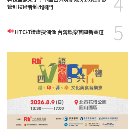
4
管制技術者難出國門
5
HTC打造虛擬偶像 台灣娛樂首闢新賽道