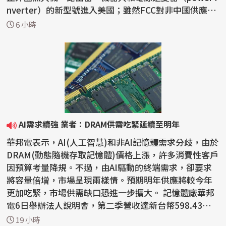
nverter）的新型號進入美國；雖然FCC對非中國供應商
給予豁免...
6 小時
AI需求續強 業者：DRAM供需吃緊延續至明年
華邦電表示，AI(人工智慧)和非AI記憶體需求分歧，由於
DRAM(動態隨機存取記憶體)價格上漲，許多消費性客戶
因預算考量降規。不過，由AI驅動的終端需求，卻要求
將容量倍增，市場呈現兩樣情。預期明年供應將較今年
更加吃緊，市場供需缺口恐進一步擴大。 記憶體廠華邦
電6日舉辦法人說明會，第二季營收達新台幣598.43億
元，...
19 小時