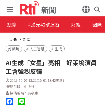
新聞
總覽
#漢光42號演習
財經
國際
:::
/
新聞
好萊塢
AI人工智慧
AI生成
AI生成「女星」亮相 好萊塢演員
工會強烈反彈
2025-10-01 13:22(10-01 13:42更新)
新聞引據：中央社
撰稿編輯：吳寧康