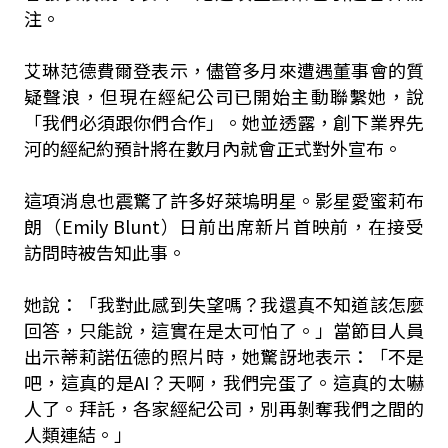
注。
艾琳范德費爾登表示，儘管多月來遭遇董事會的質
疑聲浪，但現在經紀公司已開始主動聯繫她，說
「我們必須跟你們合作」。她並透露，創下業界先
河的經紀約預計將在數月內就會正式對外宣布。
這項消息也震驚了許多好萊塢明星。影星愛蜜莉布
朗（Emily Blunt）日前出席新片首映前，在接受
訪問時被告知此事。
她說：「我對此感到失望嗎？我還真不知道該怎麼
回答，只能說，這實在是太可怕了。」當節目人員
出示蒂莉諾伍德的照片時，她驚訝地表示：「不是
吧，這真的是AI？天啊，我們完蛋了。這真的太嚇
人了。拜託，各家經紀公司，別再剝奪我們之間的
人類連結。」