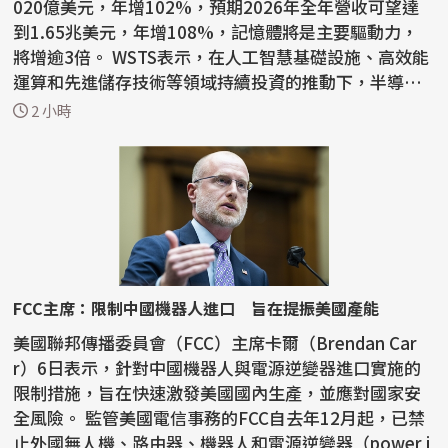
020億美元，年增102%，預期2026年全年營收可望達
到1.65兆美元，年增108%，記憶體將是主要驅動力，
將增逾3倍。 WSTS表示，在人工智慧基礎設施、高效能
運算和先進儲存技術等領域持續投資的推動下，半導體
產業今年上半年...
2 小時
FCC主席：限制中國機器人進口 旨在提振美國產能
美國聯邦傳播委員會（FCC）主席卡爾（Brendan Car
r）6日表示，針對中國機器人與電源逆變器進口實施的
限制措施，旨在快速激發美國國內生產，並應對國家安
全風險。 監管美國電信事務的FCC自去年12月起，已禁
止外國無人機、路由器、機器人和電源逆變器（power i