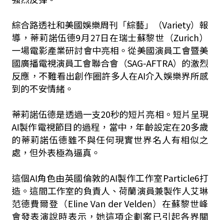
綜合路透社和美國娛樂周刊「綜藝」（Variety）報
導，蒂莉諾伍德9月27日在瑞士蘇黎世（Zurich）
一場電影產業研討會中亮相。從美國演員工會暨美
國廣播電視演員工會聯合會（SAG-AFTRA）的激烈
反應，不難看出創作圈許多人在AI介入娛樂界所感
到的不安情緒。
蒂莉諾伍德是透過一支20秒的短片亮相。短片呈現
AI製作電視節目的過程，當中，年齡設定在20多歲
的蒂莉諾伍德雖不與任何現實世界名人有相似之
處，但外表極為逼真。
這個AI角色由英國倫敦的AI製作工作室Particle6打
造。這間工作室的負責人、荷蘭演員兼製作人艾琳
范德費爾登（Eline Van der Velden）在蘇黎世峰
會發表演說時表示，她這項企劃案已引起各界關