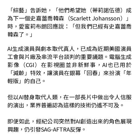
「綜藝」告訴她，「他們希望她（蒂莉諾伍德）成
為下一個史嘉蕾喬韓森（Scarlett Johansson）」
時，愛蜜莉布朗回應說：「但我們已經有史嘉蕾喬
韓森了。」
AI生成演員與劇本取代真人，已成為近期美國演員
工會與片廠及串流平台談判的重要議題。電腦生成
影像（CGI）在影視圈並非新鮮事，AI也已用於
「減齡」特效，讓演員在銀幕「回春」來扮演「年
輕版」的自己。
但以AI替身取代人類，在一部長片中做出令人信服
的演出，業界普遍認為這樣的技術仍遙不可及。
即便如此，經紀公司突然對AI創造出來的角色展現
興趣，仍引發SAG-AFTRA反彈。