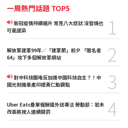
一周熱門話題 TOP5
1
新冠疫情持續飆升 常見八大症狀 沒發燒也
可能感染
2
解放軍建軍99年／「建軍節」前夕 「匿名者
64」攻下多個解放軍網站
3
對中科技圍堵反加速中國科技自主？！中
國光刻機量產印證黃仁勳觀點
4
Uber Eats疊單報酬違外送專法 勞動部：若未
改善將按人連續開罰