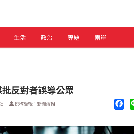
生活
政治
專題
兩岸
媒批反對者誤導公眾
社
撰稿編輯：新聞編輯