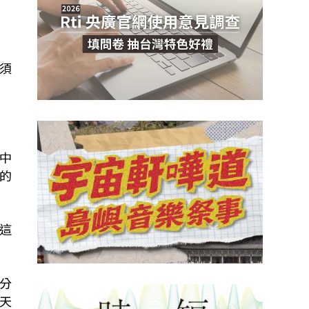
須
中
的
這
分
天