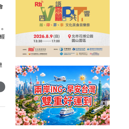
會
。
經
是