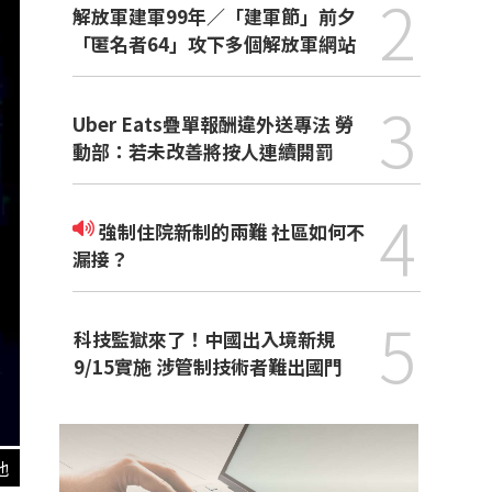
2
解放軍建軍99年／「建軍節」前夕
「匿名者64」攻下多個解放軍網站
3
Uber Eats疊單報酬違外送專法 勞
動部：若未改善將按人連續開罰
4
強制住院新制的兩難 社區如何不
漏接？
5
科技監獄來了！中國出入境新規
9/15實施 涉管制技術者難出國門
他