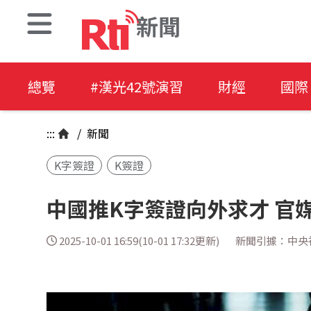
新聞
總覽
#漢光42號演習
財經
國際
:::
/
新聞
K字簽證
K簽證
中國推K字簽證向外求才 官
2025-10-01 16:59(10-01 17:32更新)
新聞引據：中央