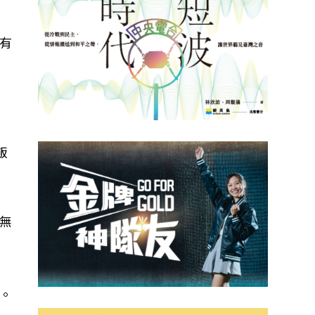
有
才
飯
無
。