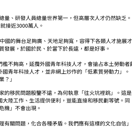
總量、研發人員總量世界第一，但高層次人才仍然缺乏。
就接近3000萬人。
，中國的舞台足夠廣、天地足夠寬，容得下各類人才施展
質發展，於國於民、於當下於長遠，都是好事。
門檻不夠高，延攬外國青年科技人才，會搶占本土勞動者
外國青年科技人才，並非網上炒作的「低素質勞動力」。
業？」
家的移民問題殷鑒不遠，為何執意「往火坑裡跳」。這是
國大陸工作、生活提供便利，豈能直接和移民劃等號。同
危機」不會出現。
理有關問題，化合各種矛盾。我們應有這樣的文化自信」