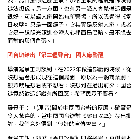
烈，為什麼你這麼生氣？那個生氣的程度是你沒有
辦法想像；另一方面，也有另一派人會覺得這個是
很好，可以讓大家開始有所警惕，所以我覺得《零
日攻擊》只是一面鏡子，它其實是反射大家，或者
它是一道陽光照進台灣人心裡面最黑暗、最不想去
面對的那個角落。』
國台辦給出
「第三種聲音
」
國人應警醒
導演羅景壬則談到，在
2022
年做這部戲的時候，從
沒想過會形成現在這個局面，原以為一齣商業劇，
觀眾就是想看或不想看，沒想到在播出前夕，國台
辦竟然對這部戲有所回應，希望民眾不要看。
羅景壬：『
(
原音
)
關於中國國台辦的反應，確實是
令人驚喜的。當中國國台辦對《零日攻擊》發出批
評，我們意外得到了很好的宣傳聲量。』
羅景壬說，隨著《零日攻擊》即將播畢，原創劇本