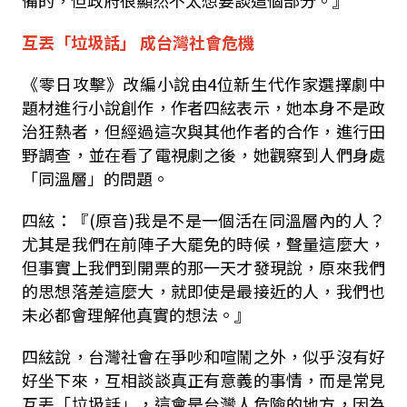
備的，但政府很顯然不太想要談這個部分。』
互丟「垃圾話」
成台灣社會危機
《零日攻擊》改編小說由
4
位新生代作家選擇劇中
題材進行小說創作，作者四絃表示，她本身不是政
治狂熱者，但經過這次與其他作者的合作，進行田
野調查，並在看了電視劇之後，她觀察到人們身處
「同溫層」的問題。
四絃：『
(
原音
)
我是不是一個活在同溫層內的人？
尤其是我們在前陣子大罷免的時候，聲量這麼大，
但事實上我們到開票的那一天才發現說，原來我們
的思想落差這麼大，就即使是最接近的人，我們也
未必都會理解他真實的想法。』
四絃說，台灣社會在
爭吵和喧鬧之外，似乎沒有好
好坐下來，互相談談真正有意義的事情，而是常見
互丟「垃圾話」，這會是台灣人危險的地方，因為