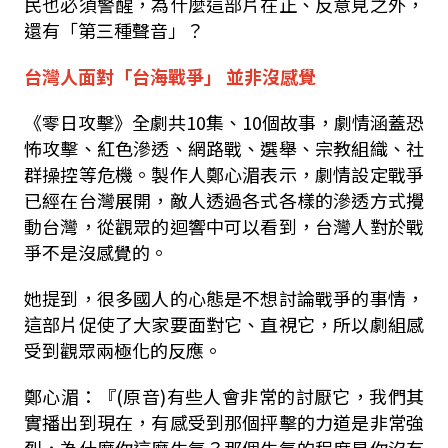
民也必須警醒，為什麼這部片在正、反意見之外，
還有「第三種聲音」？
台灣人面對
「
台海戰爭
」 並非
沒感覺
《零日攻擊》全劇共
10
集、
10
個故事，劇情涵蓋恐
怖攻擊、紅色滲透、網路戰、選舉、宗教組織、社
群操控等危機。製作人鄭心湄表示，劇情設定戰爭
已經在台灣展開，敵人透過各式各樣的滲透方式攪
動台灣，從觀眾的迴響中可以看到，台灣人對於戰
爭不是沒感覺的。
她提到，很多國人的心態是不想討論戰爭的事情，
這部片促使了大家要面對它、直視它，所以劇組感
受到觀眾兩極化的反應。
鄭心湄：『
(
原音
)
有些人會非常的討厭它，我們其
實播出到現在，有感受到那個抨擊的力道是非常強