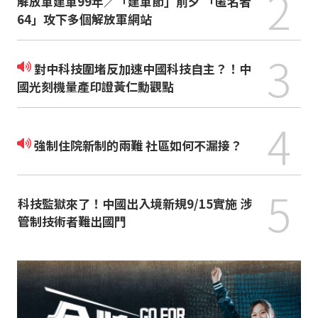
2
解放軍建軍99年／「建軍節」前夕 「匿名者
64」攻下多個解放軍網站
3
對中科技圍堵反加速中國科技自主？！中
國光刻機量產印證黃仁勳觀點
4
強制住院新制的兩難 社區如何不漏接？
5
科技監獄來了！中國出入境新規9/15實施 涉
管制技術者難出國門