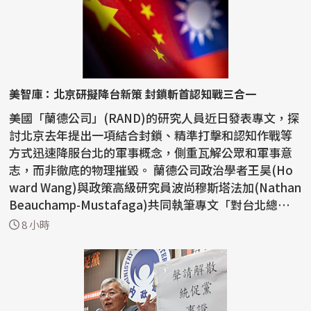
美智庫：北京研擬降台新策 封鎖斬首認知戰三合一
美國「蘭德公司」(RAND)的研究人員近日發表專文，探
討北京去年提出一項結合封鎖、精準打擊和認知作戰等
方式迅速降服台北的軍事概念，側重瓦解公眾和軍事意
志，而非徹底的物理摧毀。 蘭德公司政治學者王昊(Ho
ward Wang)與政策高級研究員波尚穆斯塔法加(Nathan
Beauchamp-Mustafaga)共同執筆專文「對台北總體
戰：中國探...
8 小時