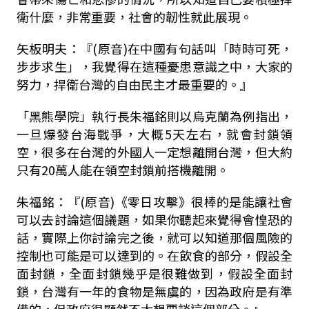
衛什麼，非常重要，社會的韌性就此展現。
矢板明夫：『
(
原音
)
在中國有句話叫「時時可死，
步步求生」，我覺得在這種憂患意識之中，大家的
努力，捍衛台灣的自由民主才最重要的。』
「黑熊學院」執行長朱福銘則以烏克蘭為例指出，
一旦爆發台海戰爭，大概
5
天左右，就會封鎖領
空，很多在台灣的外國人一定想離開台灣，但大約
只有
20
萬人能在領空封鎖前搭機離開。
朱福銘：『
(
原音
)
《零日攻擊》很棒的是能讓社會
可以去討論這個議題，如果你聽起來覺得會惶恐的
話，實際上你討論完之後，就可以知道那個風險的
控制也可能是可以達到的。在飲食的部分，假設全
面封鎖，全面封鎖幾乎是很難做到，假設全面封
鎖，台灣有一年的食物是無虞的，因為政府是有準