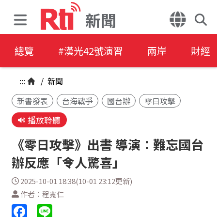
新聞
總覽
#漢光42號演習
兩岸
財經
:::
/
新聞
新書發表
台海戰爭
國台辦
零日攻擊
播放聆聽
《零日攻擊》出書 導演：難忘國台
辦反應「令人驚喜」
2025-10-01 18:38(10-01 23:12更新)
作者：程寬仁