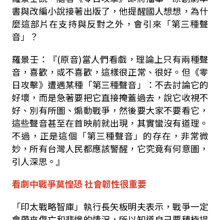
書與改編小說接著出版了，他提醒國人想想，為什
麼這部片在支持與反對之外，會引來「第三種聲
音」？
羅景壬：『
(
原音
)
當人們看戲，理論上只有兩種聲
音，喜歡，或不喜歡，這樣很正常、很好。但《零
日攻擊》遭遇某種「第三種聲音」：不去討論它的
好壞，而是急著要把它直接掩蓋過去，說它收視不
好、別有所圖、煽動戰爭，然後要大家不要看它，
這些聲音甚至在首映前就出現，其實蠻沒有道理。
不過，正是這個「第三種聲音」的存在，非常微
妙，所有台灣人民都應該警醒，它究竟有何意圖，
引人深思。』
看劇中戰爭莫惶恐
社會韌性很重要
「
印太戰略智庫
」
執行長矢板明夫表示，戰爭一定
會帶來傷亡和悲慘的情況，所以知道自己要積極捍