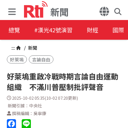
新聞
總覽
#漢光42號演習
財經
國際
:::
/
新聞
好萊塢
言論自由
好萊塢重啟冷戰時期言論自由運動
組織 不滿川普壓制批評聲音
2025-10-02 05:35(10-02 07:20更新)
新聞引據：中央社
撰稿編輯：吳寧康