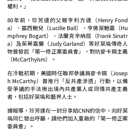
權利。」
80年前，珍芳達的父親亨利方達（Henry Fond
a）、露西鮑兒（Lucille Ball）、亨佛萊鮑嘉（Hu
mphrey Bogart）、法蘭克辛納屈（Frank Sinatr
a）及茱蒂嘉蘭（Judy Garland）等好萊塢傳奇人
物曾發起「第一修正案委員會」，對抗麥卡錫主義
（McCarthyism）。
在冷戰初期，美國時任聯邦參議員麥卡錫（Josep
h McCarthy）曾推行「反共產滲透」行動，以備
受爭議的手法揪出境內共產黨人或同情共產主義
者，包括好萊塢和藝界人士。
據報導，珍芳達在一封分享給CNN的信中，向好萊
塢同仁發出呼籲，請他們加入重啟的「第一修正案
委員會」。