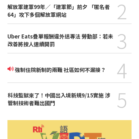
2
解放軍建軍99年／「建軍節」前夕 「匿名者
64」攻下多個解放軍網站
3
Uber Eats疊單報酬違外送專法 勞動部：若未
改善將按人連續開罰
4
強制住院新制的兩難 社區如何不漏接？
5
科技監獄來了！中國出入境新規9/15實施 涉
管制技術者難出國門