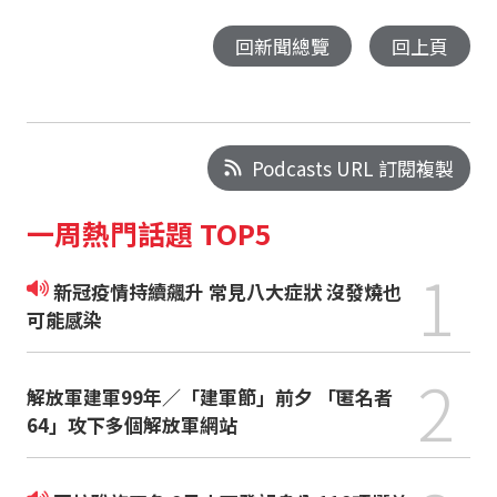
回新聞總覽
回上頁
Podcasts URL 訂閱複製
一周熱門話題 TOP5
1
新冠疫情持續飆升 常見八大症狀 沒發燒也
可能感染
2
解放軍建軍99年／「建軍節」前夕 「匿名者
64」攻下多個解放軍網站