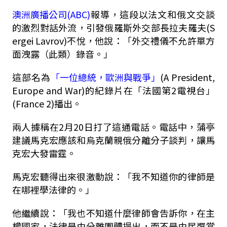
澳洲廣播公司(ABC)
報導，這段以法文和俄文交談
的激烈對話外流，引發俄羅斯外交部長拉夫羅夫(S
ergei Lavrov)不悅，他說：「外交禮儀不允許單方
面洩露（此類）錄音。」
這部名為
「一位總統，歐洲與戰爭」
(A President,
Europe and War)的紀錄片在「法國第2電視台」
(France 2)播出。
兩人據稱在2月20日打了這通電話。電話中，蒲亭
建議馬克宏應該和烏克蘭親俄分離分子談判，讓馬
克宏大發雷霆。
馬克宏聽得出來很激動說：「我不知道你的律師是
在哪裡學法律的。」
他繼續說：「我也不知道什麼律師會告訴你，在主
權國家，法律是由分離團體提出，而不是由民選當