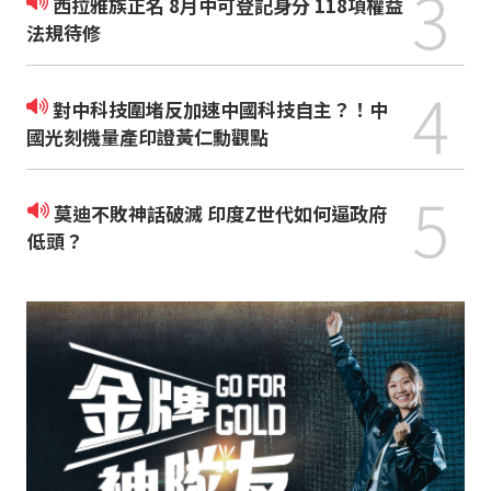
3
西拉雅族正名 8月中可登記身分 118項權益
法規待修
4
對中科技圍堵反加速中國科技自主？！中
國光刻機量產印證黃仁勳觀點
5
莫迪不敗神話破滅 印度Z世代如何逼政府
低頭？