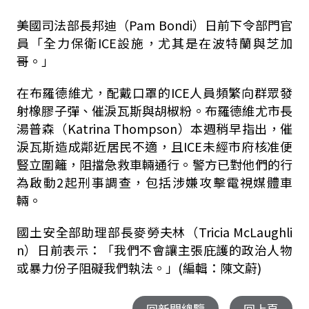
美國司法部長邦迪（Pam Bondi）日前下令部門官
員「全力保衛ICE設施，尤其是在波特蘭與芝加
哥。」
在布羅德維尤，配戴口罩的ICE人員頻繁向群眾發
射橡膠子彈、催淚瓦斯與胡椒粉。布羅德維尤市長
湯普森（Katrina Thompson）本週稍早指出，催
淚瓦斯造成鄰近居民不適，且ICE未經市府核准便
豎立圍籬，阻擋急救車輛通行。警方已對他們的行
為啟動2起刑事調查，包括涉嫌攻擊電視媒體車
輛。
國土安全部助理部長麥勞夫林（Tricia McLaughli
n）日前表示：「我們不會讓主張庇護的政治人物
或暴力份子阻礙我們執法。」(編輯：陳文蔚)
回新聞總覽
回上頁