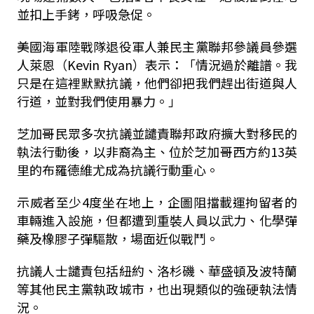
並扣上手銬，呼吸急促。
美國海軍陸戰隊退役軍人兼民主黨聯邦參議員參選
人萊恩（Kevin Ryan）表示：「情況過於離譜。我
只是在這裡默默抗議，他們卻把我們趕出街道與人
行道，並對我們使用暴力。」
芝加哥民眾多次抗議並譴責聯邦政府擴大對移民的
執法行動後，以非裔為主、位於芝加哥西方約13英
里的布羅德維尤成為抗議行動重心。
示威者至少4度坐在地上，企圖阻擋載運拘留者的
車輛進入設施，但都遭到重裝人員以武力、化學彈
藥及橡膠子彈驅散，場面近似戰鬥。
抗議人士譴責包括紐約、洛杉磯、華盛頓及波特蘭
等其他民主黨執政城市，也出現類似的強硬執法情
況。