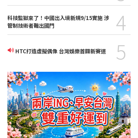
4
科技監獄來了！中國出入境新規9/15實施 涉
管制技術者難出國門
5
HTC打造虛擬偶像 台灣娛樂首闢新賽道