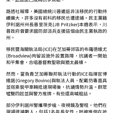
路透社報導，美國總統川普遣返非法移民的行動持
續擴大，許多沒有前科的移民也遭逮捕。民主黨籍
伊利諾州州長普里茨克(JB Pritzker)本週表示，川
普政府曾要求國防部派兵支援這個由民主黨執政的
州。
移民暨海關執法局(ICE)在芝加哥郊區的布羅德維尤
(Broadview)拘留設施外設置路障，抗議者一開始
和平集會，合唱基督教聖歌與猶太晨禱。
然而，當負責芝加哥聯邦執法行動的ICE指揮官博
維諾(Gregory Bovino)與執法人員，配戴防毒面具
並搭乘裝甲車輛抵達現場後，抗議情勢升溫。群眾
噓聲四起並與警方推擠，有些還高喊粗話。
部分伊利諾州警攜帶步槍、夜視鏡及警棍，他們在
現場逮捕數人，包括1名年長女性，她被推倒在地