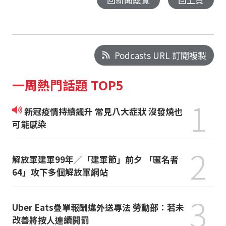
Podcasts URL 訂閱複製
一周熱門話題 TOP5
1
新冠疫情持續飆升 常見八大症狀 沒發燒也
可能感染
2
解放軍建軍99年／「建軍節」前夕 「匿名者
64」攻下多個解放軍網站
3
Uber Eats疊單報酬違外送專法 勞動部：若未
改善將按人連續開罰