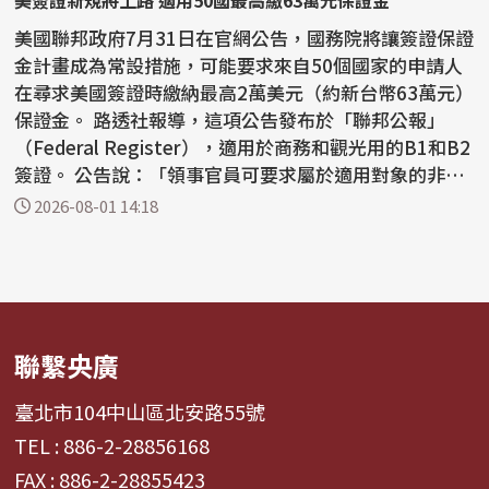
美簽證新規將上路 適用50國最高繳63萬元保證金
美國聯邦政府7月31日在官網公告，國務院將讓簽證保證
金計畫成為常設措施，可能要求來自50個國家的申請人
在尋求美國簽證時繳納最高2萬美元（約新台幣63萬元）
保證金。 路透社報導，這項公告發布於「聯邦公報」
（Federal Register），適用於商務和觀光用的B1和B2
簽證。 公告說：「領事官員可要求屬於適用對象的非移
民...
2026-08-01 14:18
聯繫央廣
臺北市104中山區北安路55號
TEL : 886-2-28856168
FAX : 886-2-28855423