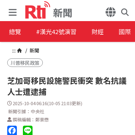
新聞
總覽
#漢光42號演習
財經
國際
:::
/
新聞
川普移民政策
芝加哥移民設施警民衝突 數名抗議
人士遭逮捕
2025-10-04 06:16(10-05 21:03更新)
新聞引據：中央社
撰稿編輯：鄭景懋