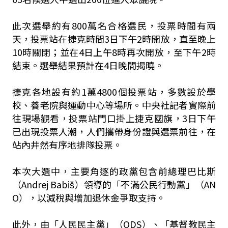
此次選舉約有800萬名合格選民，投票時間有兩
天，投票站在捷克時間3日下午2時開放，直至晚上
10時關閉；並在4日上午8時再次開放，至下午2時
結束。選舉結果預計在4日晚間揭曉。
捷克各地設有約1萬4800個投票站，多數設於學
校、養老院與運動中心等場所。中央社記者實際前
往現場觀看，投票站門口掛上捷克國旗，3日下午
已出現投票人潮，人們攜帶身份證與選票前往，在
站內井然有序地排隊投票。
本次大選中，主要角逐的政黨包含前總理巴比斯
（Andrej Babiš）領導的「不滿公民行動黨」（AN
O），以減稅與增加退休金爭取支持。
此外，由「人民民主黨」（ODS）、「基督教民主