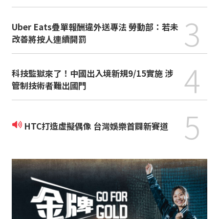
3
Uber Eats疊單報酬違外送專法 勞動部：若未
改善將按人連續開罰
4
科技監獄來了！中國出入境新規9/15實施 涉
管制技術者難出國門
5
HTC打造虛擬偶像 台灣娛樂首闢新賽道