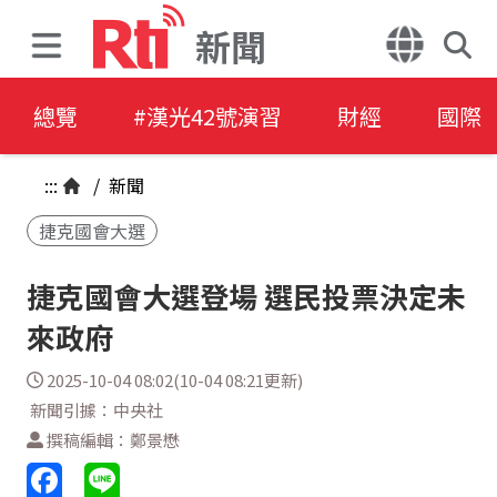
新聞
總覽
#漢光42號演習
財經
國際
:::
/
新聞
捷克國會大選
捷克國會大選登場 選民投票決定未
來政府
2025-10-04 08:02(10-04 08:21更新)
新聞引據：中央社
撰稿編輯：鄭景懋