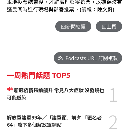
本地投票結束後，才能處理郵寄選票，以確保沒有
選民同時進行現場與郵寄投票。(編輯：陳文蔚)
回新聞總覽
回上頁
Podcasts URL 訂閱複製
一周熱門話題 TOP5
1
新冠疫情持續飆升 常見八大症狀 沒發燒也
可能感染
2
解放軍建軍99年／「建軍節」前夕 「匿名者
64」攻下多個解放軍網站