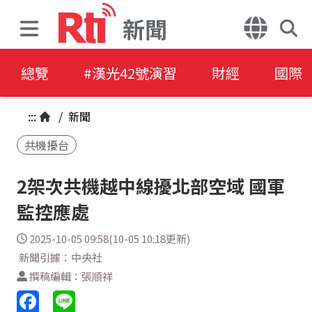
新聞
總覽
#漢光42號演習
財經
國際
:::
/
新聞
共機擾台
2架次共機越中線擾北部空域 國軍
監控應處
2025-10-05 09:58(10-05 10:18更新)
新聞引據：中央社
撰稿編輯：張順祥