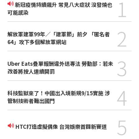
1
新冠疫情持續飆升 常見八大症狀 沒發燒也
可能感染
2
解放軍建軍99年／「建軍節」前夕 「匿名者
64」攻下多個解放軍網站
3
Uber Eats疊單報酬違外送專法 勞動部：若未
改善將按人連續開罰
4
科技監獄來了！中國出入境新規9/15實施 涉
管制技術者難出國門
5
HTC打造虛擬偶像 台灣娛樂首闢新賽道