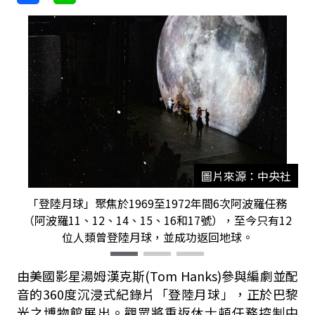
圖片來源：中央社
「登陸月球」聚焦於1969至1972年間6次阿波羅任務
（阿波羅11、12、14、15、16和17號），至今只有12
位人類曾登陸月球，並成功返回地球。
由美國影星湯姆漢克斯(Tom Hanks)參與編劇並配
音的360度沉浸式紀錄片「登陸月球」，正於巴黎
光之博物館展出。觀眾將重返休士頓任務控制中