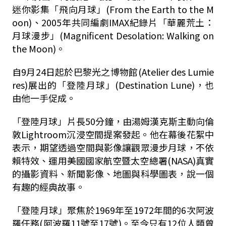
迷你影集「飛向月球」(From the Earth to the M
oon)、2005年共同編劇IMAX紀錄片「華麗荒土：
月球漫步」(Magnificent Desolation: Walking on
the Moon)。
自9月24日起於巴黎光之博物館(Atelier des Lumie
res)展出的「登陸月球」(Destination Lune)，也
由他一手促成。
「登陸月球」片長50分鐘，由湯姆漢克斯主動向倫
敦Lightroom沉浸空間提案發起。他在幕後花絮中
表示，期望透過空間與影像讓觀眾漫步月球，不依
賴特效、運用美國國家航空暨太空總署(NASA)真實
的攝影資料、新聞影像、地圖與科學圖表，說一個
有趣的經典故事。
「登陸月球」聚焦於1969年至1972年間的6次阿波
羅任務(阿波羅11號至17號)。至今只有12位人類曾