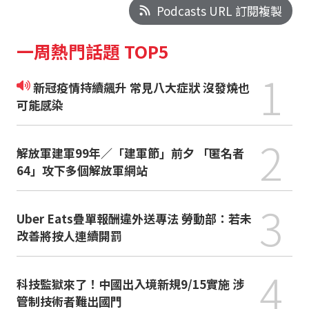
Podcasts URL 訂閱複製
一周熱門話題 TOP5
1
新冠疫情持續飆升 常見八大症狀 沒發燒也
可能感染
2
解放軍建軍99年／「建軍節」前夕 「匿名者
64」攻下多個解放軍網站
3
Uber Eats疊單報酬違外送專法 勞動部：若未
改善將按人連續開罰
4
科技監獄來了！中國出入境新規9/15實施 涉
管制技術者難出國門