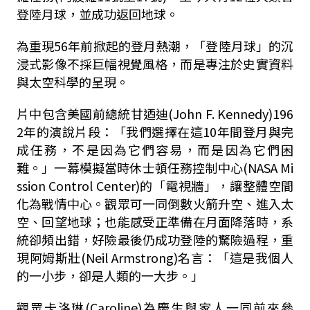
登陸月球，並成功返回地球。
為重現56年前掀起的登月熱潮，「登陸月球」的沉
浸式影像不採巨幅視覺風格，而是專注於史實資料
與太空科學的呈現。
片中包含美國前總統甘迺迪(John F. Kennedy)196
2年的演說片段：「我們選擇在這10年間登月與完
成任務，不是因為它們容易，而是因為它們困
難。」一幕模擬當時休士頓任務控制中心(NASA Mi
ssion Control Center)的「電視牆」，讓整體空間
化為戰情中心。觀眾可一同倒數火箭升空、進入太
空、回望地球；也能感受正準備在月面降落時，系
統卻頻出錯，好險最後仍成功登陸的驚險過程，重
現阿姆斯壯(Neil Armstrong)名言：「這是我個人
的一小步，卻是人類的一大步。」
觀眾卡洛琳(Caroline)為慶生與家人一同前來參