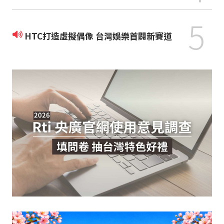
5
HTC打造虛擬偶像 台灣娛樂首闢新賽道