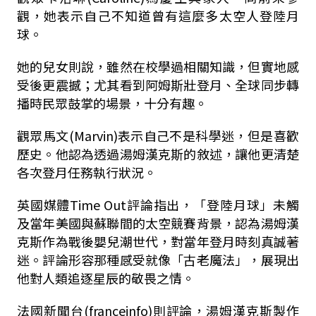
觀，她表示自己不知道曾有這麼多太空人登陸月
球。
她的兒女則說，雖然在校學過相關知識，但實地感
受後更震撼；尤其看到阿姆斯壯登月、全球同步轉
播時民眾鼓掌的場景，十分有趣。
觀眾馬文(Marvin)表示自己不是科學迷，但是喜歡
歷史。他認為透過湯姆漢克斯的敘述，讓他更清楚
各次登月任務執行狀況。
英國媒體Time Out評論指出，「登陸月球」未觸
及當年美國與蘇聯間的太空競賽背景，認為湯姆漢
克斯作為戰後嬰兒潮世代，對當年登月時刻真誠著
迷。評論形容那種感受就像「古老魔法」，展現出
他對人類追逐星辰的敬畏之情。
法國新聞台(franceinfo)則評論，湯姆漢克斯製作