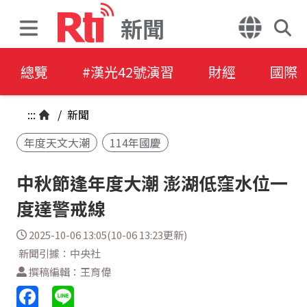
新聞
總覽
#漢光42號演習
財經
國際
:::
/
新聞
年度天文大潮
114年國慶
中秋節逢年度大潮 澎湖低窪水位一
度達警戒線
2025-10-06 13:05(10-06 13:23更新)
新聞引據：中央社
撰稿編輯：王育偉