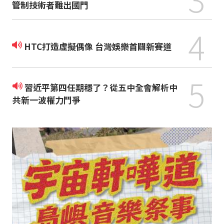
管制技術者難出國門
4
HTC打造虛擬偶像 台灣娛樂首闢新賽道
5
習近平第四任期穩了？從五中全會解析中
共新一波權力鬥爭