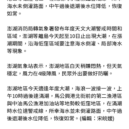
海水未倒灌路面，中午過後退潮後水位降低，恢復
如常。
澎湖消防局轉氣象署發布年度天文大潮警戒時間和
區域，澎湖等離島今天起至10日止出現大潮，在漲
潮期間，沿海低窪區域要注意海水倒灌、局部淹水
等現象。
澎湖氣象站表示，澎湖地區白天稍嫌悶熱，但天氣
穩定，風力在4級陣風，民眾外出要做好防曬。
澎湖地區今天適逢年度大潮，海浪一波接一波，上
午10時過後達滿潮，馬公興港北街前的第二漁港區
與中油馬公漁港加油站等地勢較低窪地區，在滿潮
時水位達警戒線，所幸海水並未倒灌路面，中午過
後退潮後水位降低，恢復如常。
(編輯：宋皖媛)