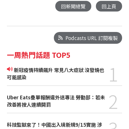
回新聞總覽
回上頁
Podcasts URL 訂閱複製
一周熱門話題 TOP5
1
新冠疫情持續飆升 常見八大症狀 沒發燒也
可能感染
2
Uber Eats疊單報酬違外送專法 勞動部：若未
改善將按人連續開罰
3
科技監獄來了！中國出入境新規9/15實施 涉