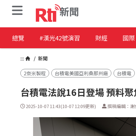
新聞
總覽
#漢光42號演習
財經
國際
:::
/
新聞
2奈米製程
台積電美國亞利桑那州廠
台積電
台積電法說16日登場 預料
2025-10-07 11:43(10-07 12:09更新)
撰稿編輯：謝