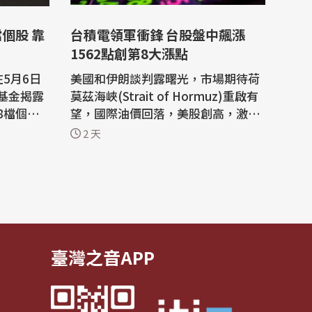
個股 靠
台積電領軍衝鋒 台股盤中飆漲
1562點創第8大漲點
5月6日
美國和伊朗談判露曙光，市場期待荷
基金揭露
莫茲海峽(Strait of Hormuz)重啟有
8檔個
望，國際油價回落，美股創高，激勵
股，其中
台股開高走強，盤中最高44923.06
2 天
59億
點，大漲1562.4點，是歷史盤中第8
獲利最
大漲點，不僅收復月線約43753點，
也重回季線約44194點支撐。 權王台
施等利空
積電最高新台幣2410元，漲90元，
月9日起
漲幅3.88%，市值增加至約新台幣6
2.5兆元。 截至...
臺灣之音APP