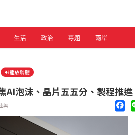
生活
政治
專題
兩岸
播放聆聽
聚焦AI泡沫、晶片五五分、製程推進
佳興