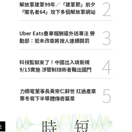
2
解放軍建軍99年／「建軍節」前夕
「匿名者64」攻下多個解放軍網站
3
Uber Eats疊單報酬違外送專法 勞
動部：若未改善將按人連續開罰
4
科技監獄來了！中國出入境新規
9/15實施 涉管制技術者難出國門
5
力積電董事長黃崇仁辭世 扛過產業
寒冬寫下半導體傳奇篇章
社