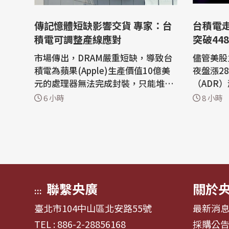
傳記憶體短缺影響交貨 專家：台
台積電走
積電可調整產線應對
突破448
市場傳出，DRAM嚴重短缺，導致台
儘管美股
積電為蘋果(Apple)生產價值10億美
夜盤漲2
元的處理器無法完成封裝，只能堆積
（ADR
在廠內等待記憶體到貨。半導體專家
高上漲逾
6 小時
8 小時
表示，DRAM缺貨潮確實可能影響先
7.13
進製程和先進封裝交貨節奏，台積電
步上揚。 權值股台積電早盤最高達
可透過產線動態調整應對。 蘋果iPho
新台幣23
ne 18 Pro系列新機傳出將首度搭載
6%；聯
台積電2奈米製程打造的A20 Pro晶
90元或2.29%。
片，晶圓製造進...
科、華邦
聯繫央廣
關於
:::
臺北市104中山區北安路55號
最新消
TEL : 886-2-28856168
採購公