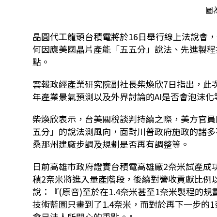
圖
晶圓代工龍頭台積電將於16日舉行線上法說會，
何因應美國晶片產能「五五分」說法、先進製程
點。
雲報政經產業研究院副社長柴煥欣7日指出，此
年產業景氣預測以及外界討論的AI是否會泡沫
柴煥欣表示，台美關稅談判持續之際，美方官員
五分」的說法測風向，面對川普政府施政的諸多
桑那州建廠步調及規劃是否再有調整等。
日前高雄市政府證實台積電高雄廠2奈米試產成
積2奈米將進入量產階段，後續對營收貢獻比例
說：『(原音)至於在1.4奈米甚至1奈米製程
技術藍圖只畫到了1.4奈米，而對於再下一步的
會是法人所關心的重點。』