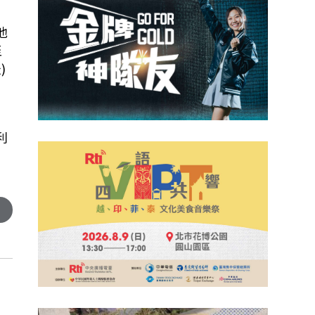
他
至
)
利