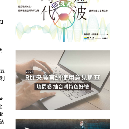
如
明
五
利
台
他
電
該