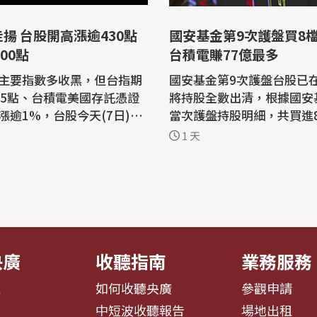
揚 台股開高漲逾430點
國安基金第9次護盤買8檔
00點
台積電賺77億最多
主要指數多收黑，但台指期
國安基金第9次護盤台股已在
85點、台積電美國存託憑證
將持股全數出清，根據國安
）漲逾1%，台股今天(7日)開
當次護盤持股明細，共買進
430點，早盤最高衝上4482
股，涵蓋科技、傳產及金融
1 天
點，電子、半導體與金融指數同
以買進台積電淨賺新台幣76.
到
元，加上配息達77.72億元
95元，上漲30元或1.2
多，占總計淨利77%。 美國川普政府
發科最高漲至4010元，上揚
公布對各國課徵對等關稅措
 記憶體雙雄南亞
夾擊，國安基金於2025年4
電早盤跌幅超...
進場護台股，2026...
央廣
收聽指南
業務服務
息
如何收聽央廣
參觀申請
告
中短波收聽報告
場地出租