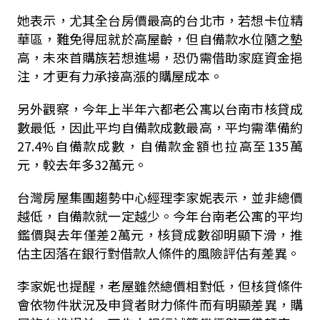
她表示，尤其全台房價最高的台北市，若想卡位精
華區，難免得屈就於高屋齡，但自備款水位隨之墊
高，未來首購族若想進場，恐仍需借助家庭資金挹
注，才更有力承接高漲的購屋成本。
另外觀察，今年上半年六都老公寓以台南市核貸成
數最低，因此平均自備款成數最高，平均需準備約
27.4%自備款成數，自備款金額也拉高至135萬
元，較去年多32萬元。
台灣房屋集團趨勢中心經理李家妮表示，並非總價
越低，自備款就一定越少。今年台南老公寓的平均
鑑價與去年僅差2萬元，核貸成數卻明顯下滑，推
估主因落在銀行對借款人條件的風險評估有差異。
李家妮也提醒，老屋雖然總價相對低，但核貸條件
會依物件狀況及申貸者財力條件而有明顯差異，購