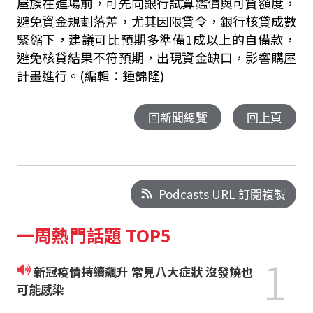
屋族在進場前，可先向銀行試算鑑價與可貸額度，
避免資金規劃落差，尤其因限貸令，銀行核貸成數
緊縮下，建議可比預期多準備1成以上的自備款，
避免核貸結果不符預期，出現資金缺口，影響購屋
計畫進行。(編輯：鍾錦隆)
回新聞總覽
回上頁
Podcasts URL 訂閱複製
一周熱門話題 TOP5
1
新冠疫情持續飆升 常見八大症狀 沒發燒也
可能感染