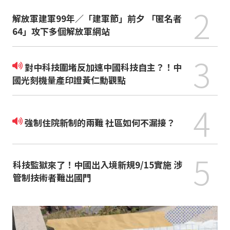
2
解放軍建軍99年／「建軍節」前夕 「匿名者
64」攻下多個解放軍網站
3
對中科技圍堵反加速中國科技自主？！中
國光刻機量產印證黃仁勳觀點
4
強制住院新制的兩難 社區如何不漏接？
5
科技監獄來了！中國出入境新規9/15實施 涉
管制技術者難出國門