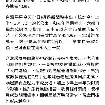
從232萬元拉高至275萬元，和去年同期相比，得
多準備43萬元。
台灣房屋今天(7日)透過新聞稿指出，統計今年上
半年30年以上的老公寓，和去年同期相比，六都自
備款成數同步增加，其中又以台北市購屋族最辛
苦，老公寓平均自備款拉高至454萬元，年增約70
萬元，幾乎是其他縣市2倍以上，單看自備款金
額，已可直接在南部入手一間。
台灣房屋集團趨勢中心執行長張旭嵐表示，老公寓
因總價相對親民，一直被視為首購族與小資族的
「入門選項」，但銀行對老屋普遍態度保守，核貸
成數多僅落在7成；近年隨著老屋房價同步走高，
購屋族資金壓力不減反增，加上今年上半年受限貸
令影響，推升銀行風險控管，放貸條件緊縮，使核
貸成數明顯縮水，而老屋還有裝修需求，現金門檻
也越來越高。