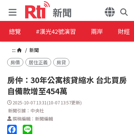
新聞
總覽
#漢光42號演習
兩岸
財經
:::
/
新聞
房價
居住正義
房貸
房仲：30年公寓核貸縮水 台北買房
自備款增至454萬
2025-10-07 13:31(10-07 13:57更新)
新聞引據：中央社
撰稿編輯：新聞編輯