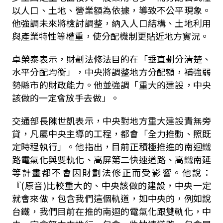
以人口、土地、營業額為依據，導致不公平現象。
他強調未來將檢討調整，納入人口結構、土地利用
與產業特性等權重，使分配機制更貼近地方實況。
卓榮泰表示，財劃法修法目的在「垂直劃分清楚、
水平分配均衡」，中央將調整地方分配額，補強弱
勢縣市的財政能力。他並強調「重大的建設，中央
該做的一定會放手去做」。
交通部長陳世凱表示，中央對地方重大建設責無旁
貸，凡屬中央主導的工程，都會「全力推動、照既
定時程執行」。他指出，目前正積極推進的南迴鐵
路電氣化與雙軌化、高屏第二快速道路、高鐵南延
等計畫都不會因財劃法修正而受影響。他說：
『
(
原音
)
比較重大的、中央該做的建設，中央一定
就會來做，包含我們這個軌道，如中央的，例如說
台鐵，我們目前在推的南迴的電氣化跟雙軌化，中