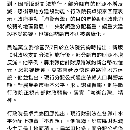
到，因新版財劃法施行，部分縣市的財源不增反
減，恐衝擊地方建設動能。行政院長卓榮泰回應表
示，政府推動「均衡台灣」的目的是協助財政能力
較弱的地區發展，中央將調整分配權重，讓重大建
設不受影響，也讓弱勢縣市不再被邊緣化。
民進黨立委徐富癸
7
日於立法院質詢時指出，新版
《財政收支劃分法》施行後，部分縣市的財源不增
反減。他舉例，屏東縣估計財源縮減約新台幣
42
億
元，恐影響捷運、高鐵南延及快速道路等地方建
設。他並指出，現行分配公式過度依賴人口與營業
額，對農業縣市極不公平，形同懲罰偏鄉，他呼籲
行政院正視南部財政弱勢，落實「均衡台灣」精
神。
行政院長卓榮泰回應指出，現行財劃法在各縣市水
平分配上確實「不理想」。他解釋，屏東縣財源減
少主因是土地面積大、農業用地多，而分配公式僅