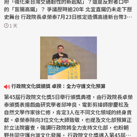
府「強化東台灣交通韌性的新起點」？還是反對者口中
的「盲腸高鐵」？ 爭議歷時逾20年 北宜直鐵仍未走下歷
史舞台 行政院長卓榮泰7月23日核定造價高達新台幣3,
5...
1 天
行政院文化獎頒獎 卓揆：全力守護文化預算
第45屆行政院文化獎5日舉行頒獎典禮，由行政院長卓榮
泰頒獎表揚戲曲研究學者邱坤良、電影剪接師廖慶松及
自然文學作家徐仁修，肯定3人在不同文化領域的終身貢
獻。卓榮泰除向3位文化大師致敬，也提及文化部預算正
於立法院審查，強調行政院將全力支持文化部，也盼朝
野共同守護台灣文化發展。 行政院文化獎邁入第45屆，