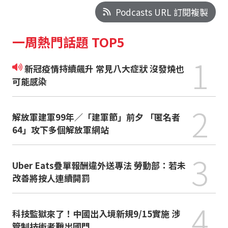
Podcasts URL 訂閱複製
一周熱門話題 TOP5
1
新冠疫情持續飆升 常見八大症狀 沒發燒也
可能感染
2
解放軍建軍99年／「建軍節」前夕 「匿名者
64」攻下多個解放軍網站
3
Uber Eats疊單報酬違外送專法 勞動部：若未
改善將按人連續開罰
4
科技監獄來了！中國出入境新規9/15實施 涉
管制技術者難出國門