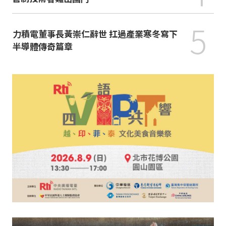
5
力積電董事長黃崇仁辭世 扛過產業寒冬寫下
半導體傳奇篇章