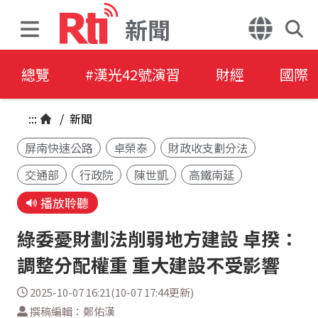
新聞
總覽
#漢光42號演習
財經
國際
:::
/
新聞
屏南快速公路
卓榮泰
財政收支劃分法
交通部
行政院
陳世凱
高鐵南延
播放聆聽
綠委憂財劃法削弱地方建設 卓揆：
調整分配權重 重大建設不受影響
2025-10-07 16:21(10-07 17:44更新)
撰稿編輯：鄭佑漢