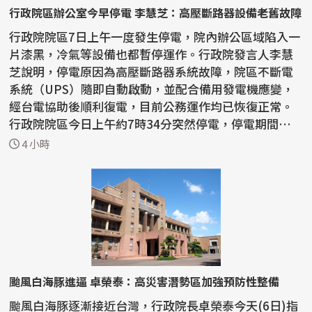
行政院區辦公室今早停電 李慧芝：高壓斷路器設備老舊故障
行政院院區7日上午一度發生停電，院內辦公區域陷入一
片漆黑，冷氣等設備也都暫停運作。行政院發言人李慧
芝說明，停電原因為高壓斷路器系統故障，院區不斷電
系統（UPS）隨即自動啟動，並配合備用發電機應變，
經台電協助後順利復電，目前公務運作均已恢復正常。
行政院院區今日上午約7時34分突然停電，停電期間辦公
室照...
4 小時
颱風白海豚進逼 卓榮泰：高災害潛勢區加強預防性整備
颱風白海豚逐漸接近台灣，行政院長卓榮泰今天(6日)指