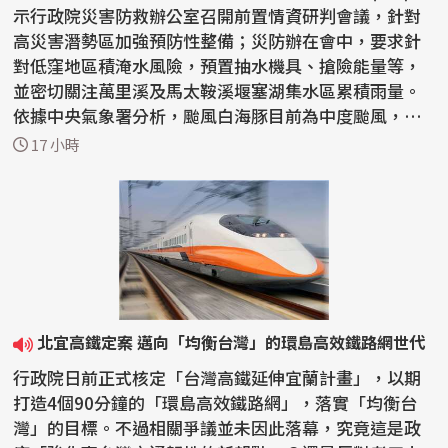
示行政院災害防救辦公室召開前置情資研判會議，針對
高災害潛勢區加強預防性整備；災防辦在會中，要求針
對低窪地區積淹水風險，預置抽水機具、搶險能量等，
並密切關注萬里溪及馬太鞍溪堰塞湖集水區累積雨量。
依據中央氣象署分析，颱風白海豚目前為中度颱風，預
計7日...
17 小時
北宜高鐵定案 邁向「均衡台灣」的環島高效鐵路網世代
行政院日前正式核定「台灣高鐵延伸宜蘭計畫」，以期
打造4個90分鐘的「環島高效鐵路網」，落實「均衡台
灣」的目標。不過相關爭議並未因此落幕，究竟這是政