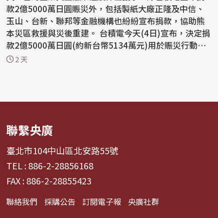
款2億5000萬日圓賑災外，包括製紙大廠正隆及中信、
玉山、台新、聯邦等金融機構也紛紛宣布捐款，協助熊
本災區救援與災後重建。 台積電今天(4日)宣布，決定捐
款2億5000萬日圓(約新台幣5134萬元)用於賑災行動，
同...
2 天
聯繫央廣
臺北市104中山區北安路55號
TEL : 886-2-28856168
FAX : 886-2-28855423
聯絡我們
採購公告
訂閱電子報
央廣社群