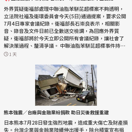
外界質疑衛福部處理中聯油脂苯駢芘超標案不夠透明，
立法院社福及衛環委員會今天(5日)通過提案，要求公開
7月4日專家會議紀錄。衛福部長石崇良表示，相關影
音、錄音及文件日前已全數送交檢調，為回應外界質
疑，衛福部將於今天立即公開所有會議紀錄，讓社會了
解決策過程、釐清爭議。 中聯油脂苯駢芘超標事件持續
延燒，國...
1 天
熊本強震／台廠與金融業紛捐款 助日災後救援重建
日本熊本7月28日發生強烈地震，造成重大傷亡及財產損
失。台灣企業與金融業陸續伸出援手，除台積電宣布捐