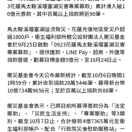
3花蓮馬太鞍溪堰塞湖災害專案募款」累計湧入破1
0億元善款，其中百萬以上捐款將近90筆。
馬太鞍溪堰塞湖溢流致災，花蓮光復地區受災戶超
過1800戶，衛生福利部所轄公設財團法人賑災基金
會於9月25日啟動「0923花蓮馬太鞍溪堰塞湖災害
專案募款」，提供匯款、LINE Pay、超商、外匯等
捐款管道，勸募目標金額5億元，至10月24日止。
賑災基金會今天公布最新統計，截至10月6日晚間1
1時59分，累計收到捐款28萬5446筆、募得新台幣
10億734萬9656元；至於百萬以上捐款共88筆。
賑災基金會表示，已將目前所募得善款分為「法定
賑助」、「災民生活支持」、「專案賑助」等3類
別。截至10月7日止，合計撥款4億7365萬元至衛
生福利部帳戶，配合「行政院災後慰助服務站」一