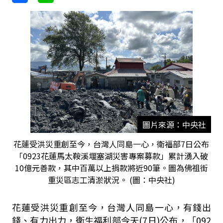
圖片來源：中央社
花蓮受洪災重創至今，台灣人同島一心，衛福部7日公布
「0923花蓮馬太鞍溪堰塞湖災害專案募款」累計湧入破
10億元善款，其中百萬以上捐款將近90筆。圖為佛祖街
重災區志工清淤狀況。 (圖：中央社)
花蓮受洪災重創至今，台灣人同島一心，有錢出
錢、有力出力，衛生福利部今天(7日)公布，「092