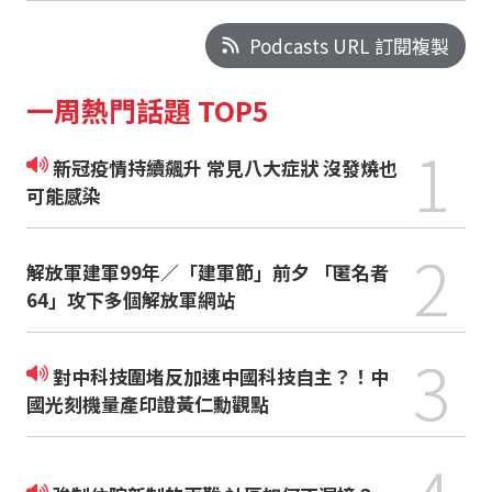
Podcasts URL 訂閱複製
一周熱門話題 TOP5
1
新冠疫情持續飆升 常見八大症狀 沒發燒也
可能感染
2
解放軍建軍99年／「建軍節」前夕 「匿名者
64」攻下多個解放軍網站
3
對中科技圍堵反加速中國科技自主？！中
國光刻機量產印證黃仁勳觀點