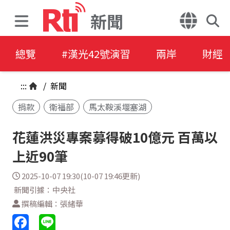
新聞
總覽
#漢光42號演習
兩岸
財經
:::
/
新聞
捐款
衛福部
馬太鞍溪堰塞湖
花蓮洪災專案募得破10億元 百萬以
上近90筆
2025-10-07 19:30(10-07 19:46更新)
新聞引據：中央社
撰稿編輯：張緒華