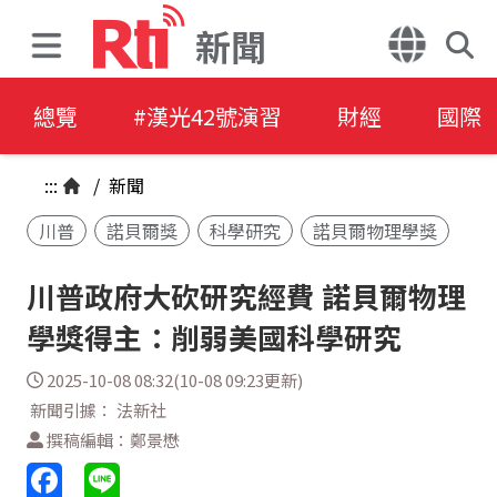
新聞
總覽
#漢光42號演習
財經
國際
:::
/
新聞
川普
諾貝爾獎
科學研究
諾貝爾物理學獎
川普政府大砍研究經費 諾貝爾物理
學獎得主：削弱美國科學研究
2025-10-08 08:32(10-08 09:23更新)
新聞引據： 法新社
撰稿編輯：鄭景懋