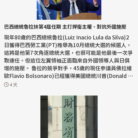
巴西總統魯拉拚第4屆任期 主打捍衛主權、對抗外國施壓
現年80歲的巴西總統魯拉(Luiz Inacio Lula da Silva)2
日獲得巴西勞工黨(PT)推舉為10月總統大選的候選人，
這將是他第7次角逐總統大選，也很可能是他最後一次爭
取連任。但這位左翼領袖正面臨來自外國領導人與日俱
增的施壓。 魯拉的競爭對手，45歲的現任參議員佛拉維
歐Flavio Bolsonaro)已經獲得美國總統川普(Donald T
r...
4 天