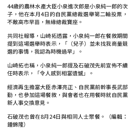
44
歲的農林水產大臣小泉進次郎是小泉純一郎的次
子，他在本月
4
日的自民黨總裁選舉第二輪投票，
不敵高市早苗，無緣總裁寶座。
共同社報導，山崎拓透露，小泉純一郎在餐敘期間
提到這場選舉時表示，「（兒子）並未找我商量競
選的事情，我認為時機過早」。
山崎拓也稱，小泉純一郎提及石破茂先前宣佈不續
任時表示，「令人感到相當遺憾」。
經濟再生擔當大臣赤澤亮正、自民黨前幹事長武部
勤，也參加這場餐敘，與會者也在用餐時就自民黨
新人事交換意見。
石破茂也曾在
8
月
24
日與相同人士聚餐。（編輯：
鍾錦隆）