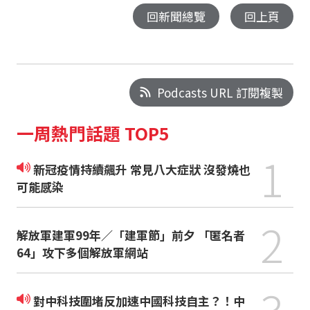
回新聞總覽
回上頁
Podcasts URL 訂閱複製
一周熱門話題 TOP5
1
新冠疫情持續飆升 常見八大症狀 沒發燒也
可能感染
2
解放軍建軍99年／「建軍節」前夕 「匿名者
64」攻下多個解放軍網站
3
對中科技圍堵反加速中國科技自主？！中