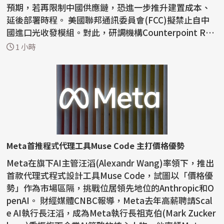
預期，若再限制中國供應鏈，恐進一步推升建置成本、
延後部署時程。 美國聯邦通訊委員會(FCC)擬禁止自中
國進口光收發模組。對此，研調機構Counterpoint Res
earc...
1 小時
Meta首推程式代理工具Muse Code 主打價格優勢
Meta在旗下AI主管汪滔(Alexandr Wang)率領下，推出
首款代理式程式設計工具Muse Code，試圖以「價格優
勢」作為市場區隔，挑戰位居領先地位的Anthropic和O
penAI。 財經媒體CNBC報導，Meta去年高薪聘請Scal
e AI執行長汪滔，成為Meta執行長祖克伯(Mark Zucker