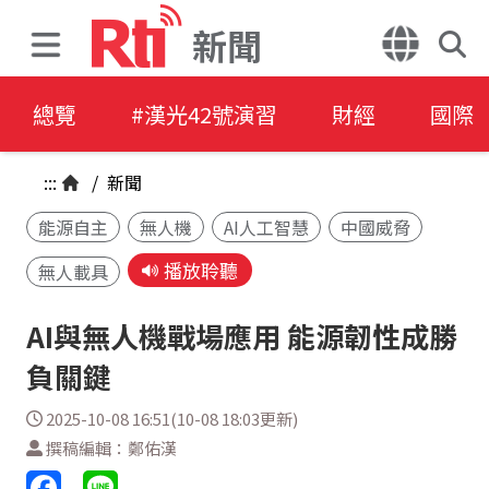
新聞
總覽
#漢光42號演習
財經
國際
:::
/
新聞
能源自主
無人機
AI人工智慧
中國威脅
播放聆聽
無人載具
AI與無人機戰場應用 能源韌性成勝
負關鍵
2025-10-08 16:51(10-08 18:03更新)
撰稿編輯：鄭佑漢