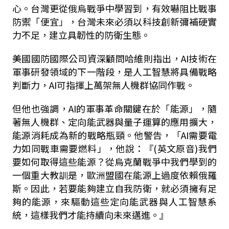
心。台灣更從俄烏戰爭中學習到，有效嚇阻比戰事
防禦「便宜」，台灣未來必須以科技創新彌補硬實
力不足，建立具韌性的防衛生態。
美國國防國際公司資深顧問哈維則指出，
AI
技術在
軍事研發領域的下一階段，是人工智慧將具備戰略
判斷力，
AI
可指揮上萬架無人機群協同作戰。
但他也強調，
AI
的軍事革命關鍵在於「能源」，隨
著無人機群、定向能武器與量子運算的應用擴大，
能源消耗成為新的戰略瓶頸。他警告，「
AI
需要電
力如同戰車需要燃料」，他說：『
(
英文原音
)
我們
要如何取得這些能源？從烏克蘭戰爭中我們學到的
一個重大教訓是，歐洲盟國在能源上過度依賴俄羅
斯。因此，若要能夠建立自我防衛，就必須擁有足
夠的能源，來驅動這些定向能武器與人工智慧系
統，這樣我們才能持續向未來邁進。』