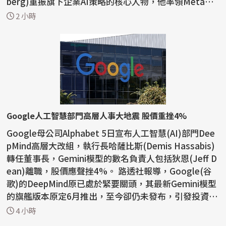
berg)重振旗下企業AI策略的核心人物，他率領Meta超
級智慧實驗室...
2 小時
Google人工智慧部門高層人事大地震 股價重挫4%
Google母公司Alphabet 5日宣布人工智慧(AI)部門Dee
pMind高層大改組，執行長哈薩比斯(Demis Hassabis)
轉任董事長，Gemini模型的數名負責人包括狄恩(Jeff D
ean)離職，股價應聲挫4%。 路透社報導，Google(谷
歌)的DeepMind原已處於緊要關頭，其最新Gemini模型
的旗艦版本原定6月推出，至今卻仍未發布，引發投資人
和業界擔憂...
4 小時