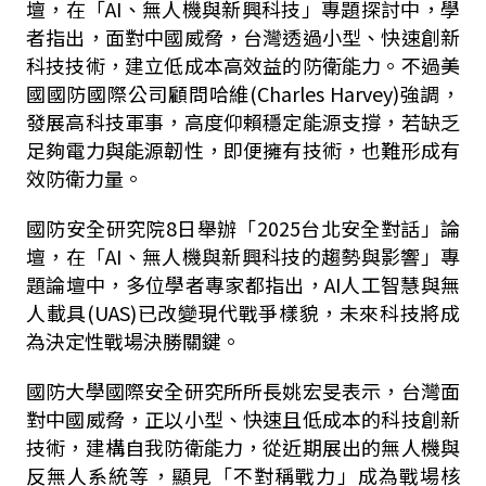
壇，在「
AI
、無人機與新興科技」專題探討中，學
者指出，面對中國威脅，台灣透過小型、快速創新
科技技術，建立低成本高效益的防衛能力。不過美
國國防國際公司顧問哈維(
Charles Harvey)
強調，
發展高科技軍事，高度仰賴穩定能源支撐，若缺乏
足夠電力與能源韌性，即便擁有技術，也難形成有
效防衛力量。
國防安全研究院
8
日舉辦「
2025
台北安全對話」論
壇，在「
AI
、無人機與新興科技的趨勢與影響」專
題論壇中，多位學者專家都指出，
AI
人工智慧與無
人載具
(UAS)
已改變現代戰爭樣貌，未來科技將成
為決定性戰場決勝關鍵。
國防大學國際安全研究所所長姚宏旻表示，台灣面
對中國威脅，正以小型、快速且低成本的科技創新
技術，建構自我防衛能力，從近期展出的無人機與
反無人系統等，顯見「不對稱戰力」成為戰場核