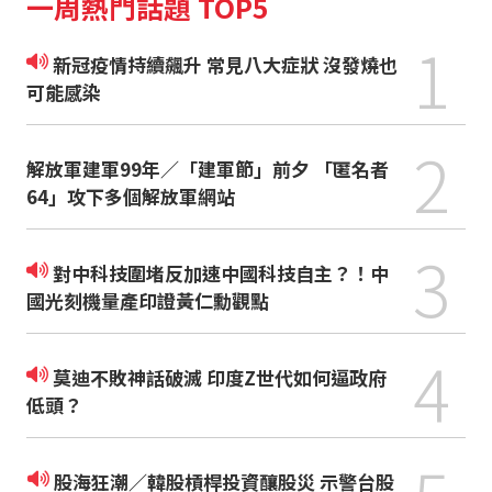
一周熱門話題 TOP5
1
新冠疫情持續飆升 常見八大症狀 沒發燒也
可能感染
2
解放軍建軍99年／「建軍節」前夕 「匿名者
64」攻下多個解放軍網站
3
對中科技圍堵反加速中國科技自主？！中
國光刻機量產印證黃仁勳觀點
4
莫迪不敗神話破滅 印度Z世代如何逼政府
低頭？
股海狂潮／韓股槓桿投資釀股災 示警台股