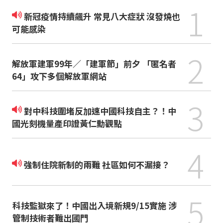
1
新冠疫情持續飆升 常見八大症狀 沒發燒也
可能感染
2
解放軍建軍99年／「建軍節」前夕 「匿名者
64」攻下多個解放軍網站
3
對中科技圍堵反加速中國科技自主？！中
國光刻機量產印證黃仁勳觀點
4
強制住院新制的兩難 社區如何不漏接？
5
科技監獄來了！中國出入境新規9/15實施 涉
管制技術者難出國門