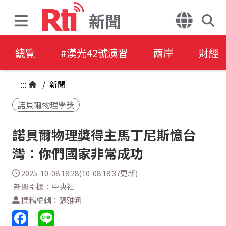
新聞
總覽
#漢光42號演習
兩岸
財經
:::
/
新聞
諾貝爾物理學獎
諾貝爾物理獎得主馬丁尼斯憶台
灣：你們國家非常成功
2025-10-08 18:28(10-08 18:37更新)
新聞引據：中央社
撰稿編輯：張雅涵