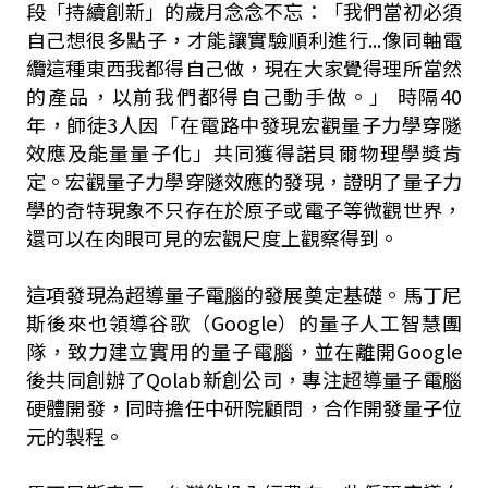
段「持續創新」的歲月念念不忘：「我們當初必須
自己想很多點子，才能讓實驗順利進行...像同軸電
纜這種東西我都得自己做，現在大家覺得理所當然
的產品，以前我們都得自己動手做。」 時隔40
年，師徒3人因「在電路中發現宏觀量子力學穿隧
效應及能量量子化」共同獲得諾貝爾物理學獎肯
定。宏觀量子力學穿隧效應的發現，證明了量子力
學的奇特現象不只存在於原子或電子等微觀世界，
還可以在肉眼可見的宏觀尺度上觀察得到。
這項發現為超導量子電腦的發展奠定基礎。馬丁尼
斯後來也領導谷歌（Google）的量子人工智慧團
隊，致力建立實用的量子電腦，並在離開Google
後共同創辦了Qolab新創公司，專注超導量子電腦
硬體開發，同時擔任中研院顧問，合作開發量子位
元的製程。