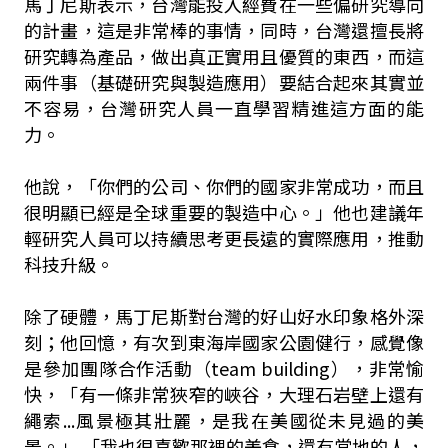
馬丁尼斯表示，台灣能投入經費在一些偏研究導向
的計畫，這是非常棒的事情，同時，台灣還擅長將
研究轉為產品，做出真正實用且優質的東西，而這
兩件事（基礎研究與製造應用）要結合起來其實並
不容易，台灣研究人員一直學習精進這方面的能
力。
他說，「你們的公司、你們的國家非常成功，而且
很明顯已經是全球重要的製造中心。」他也建議年
輕研究人員可以持續思考更長遠的實際應用，推動
科技升級。
除了硬體，馬丁尼斯對台灣的好山好水印象格外深
刻；他回憶，有次到東海岸國家公園健行，感覺像
是參加團隊合作活動（team building），非常愉
快，「有一條非常狹窄的峽谷，大理石岩壁上還有
繩索...風景極其壯麗，是我在美國從未見過的美
景。」 「我也很喜歡那裡的美食，還有當地的人，