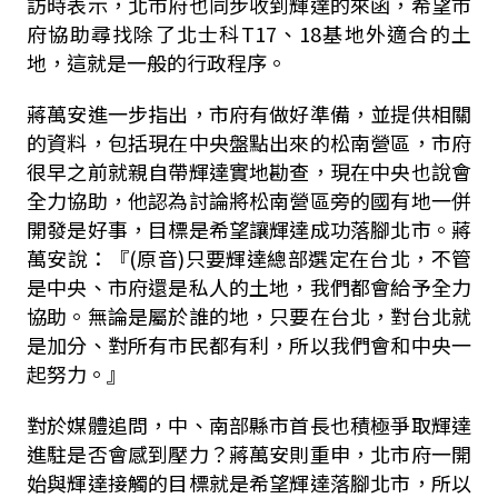
訪時表示，北市府也同步收到輝達的來函，希望市
府協助尋找除了北士科T17、18基地外適合的土
地，這就是一般的行政程序。
蔣萬安進一步指出，市府有做好準備，並提供相關
的資料，包括現在中央盤點出來的松南營區，市府
很早之前就親自帶輝達實地勘查，現在中央也說會
全力協助，他認為討論將松南營區旁的國有地一併
開發是好事，目標是希望讓輝達成功落腳北市。蔣
萬安說：『(原音)只要輝達總部選定在台北，不管
是中央、市府還是私人的土地，我們都會給予全力
協助。無論是屬於誰的地，只要在台北，對台北就
是加分、對所有市民都有利，所以我們會和中央一
起努力。』
對於媒體追問，中、南部縣市首長也積極爭取輝達
進駐是否會感到壓力？蔣萬安則重申，北市府一開
始與輝達接觸的目標就是希望輝達落腳北市，所以