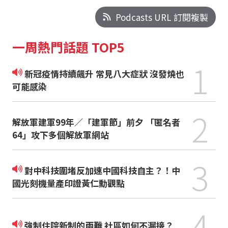
Podcasts URL 訂閱複製
一周熱門話題 TOP5
1
新冠疫情持續飆升 常見八大症狀 沒發燒也
可能感染
2
解放軍建軍99年／「建軍節」前夕 「匿名者
64」攻下多個解放軍網站
3
對中科技圍堵反加速中國科技自主？！中
國光刻機量產印證黃仁勳觀點
4
強制住院新制的兩難 社區如何不漏接？