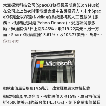
太空探索科技公司(SpaceX)執行長馬斯克(Elon Musk)
在公司史上首次財報電話會議中告訴投資人，未來Spac
eX將完全以輝達(Nvidia)的系統建構其人工智慧(AI)服
務。 根據雅虎財經(Yahoo Finance)，受這項消息激
勵，輝達股價5日上漲3.43%，收219.22美元。另一方
面，SpaceX股價重挫13.61%，收108.27美元。 馬斯克
表示：「我們...
21 小時
微軟市值單日增逾14.5兆元 改寫輝達最大增幅紀錄
微軟持續產生現金流，帶動股價大漲15%，單日市值增
近4500億美元(約新台幣14.5兆元)，創下企業市值單日