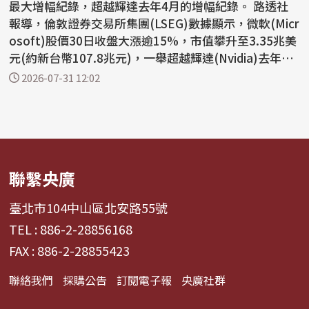
最大增幅紀錄，超越輝達去年4月的增幅紀錄。 路透社
報導，倫敦證券交易所集團(LSEG)數據顯示，微軟(Micr
osoft)股價30日收盤大漲逾15%，市值攀升至3.35兆美
元(約新台幣107.8兆元)，一舉超越輝達(Nvidia)去年4
月創下...
2026-07-31 12:02
聯繫央廣
臺北市104中山區北安路55號
TEL : 886-2-28856168
FAX : 886-2-28855423
聯絡我們
採購公告
訂閱電子報
央廣社群