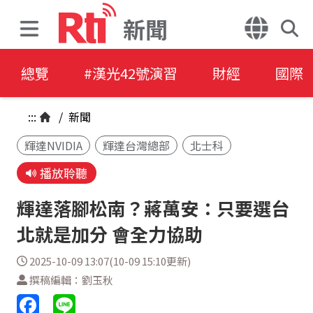
新聞
總覽
#漢光42號演習
財經
國際
:::
/
新聞
輝達NVIDIA
輝達台灣總部
北士科
播放聆聽
輝達落腳松南？蔣萬安：只要選台
北就是加分 會全力協助
2025-10-09 13:07(10-09 15:10更新)
撰稿編輯：劉玉秋