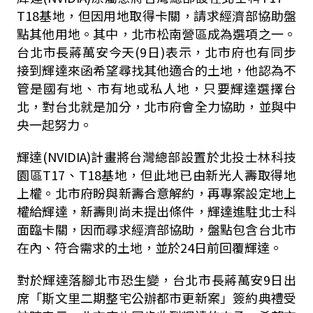
T18基地，但因用地取得卡關，請求經濟部協助盤
點其他用地。其中，北市松南營區成為選項之一。
台北市長蔣萬安今天(9日)表示，北市府也有同步
接到輝達來函希望尋找其他適合的土地，他認為不
管是國有地、市有地或私人地，只要輝達選擇台
北，對台北就是加分，北市府會全力協助，並與中
央一起努力。
輝達(NVIDIA)計畫將台灣總部設置於北投士林科技
園區T17、T18基地，但此地已由新光人壽取得地
上權。北市府盼與新壽合意解約，再專案設定地上
權給輝達，新壽則尚未提出條件，輝達進駐北士科
面臨卡關，因而尋求經濟部協助，盤點包含台北市
在內、符合需求的土地，並於24日前回覆輝達。
對於輝達落腳北市恐生變，台北市長蔣萬安9日出
席「斯文里二期整宅公辦都市更新案」簽約典禮受