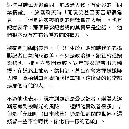
這些媒體每天追蹤同一群政治人物，有奇妙的「同
業情誼」，放鬆聊天時「開玩笑甚至毒舌都很常
見」，「但是這次被拍到的時機實在太糟」。也有
記者表示，那個攝影記者講的其實只是空話，「他
們根本沒有左右報導方向的權力」。
還有週刊編輯表示，「（出生於）昭和時代的老攝
影記者口氣向來很差，不只是政治線，跑社會或娛
樂線也一樣。喜歡開黃腔、對年輕女記者出言騷
擾、在道路上抽菸、講粗話，甚至在警方押送嫌疑
人時，為拍到車內畫面衝撞車輛，這麼做的通常都
是那個時代的人」。
不過他也表示，現在到處都是公民記者，媒體人逐
漸意識到被曝光的風險，「禮節確實改善很多」；
但是「永田町（日本政圈）仍是個封閉的世界，還
殘留一些不合時代、像化石一樣的老頭」。