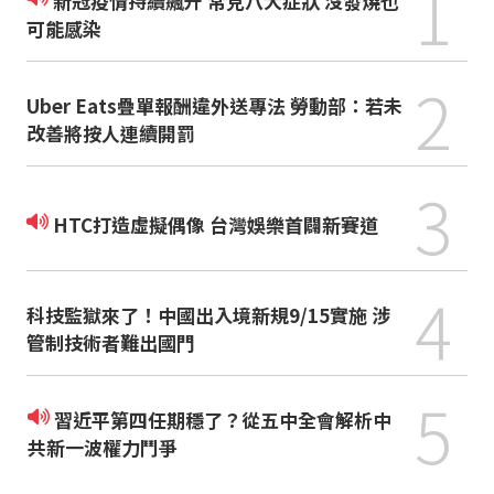
1
新冠疫情持續飆升 常見八大症狀 沒發燒也
可能感染
2
Uber Eats疊單報酬違外送專法 勞動部：若未
改善將按人連續開罰
3
HTC打造虛擬偶像 台灣娛樂首闢新賽道
4
科技監獄來了！中國出入境新規9/15實施 涉
管制技術者難出國門
5
習近平第四任期穩了？從五中全會解析中
共新一波權力鬥爭