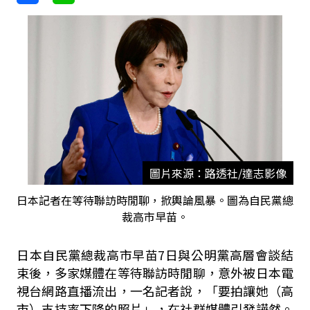
圖片來源：路透社/達志影像
日本記者在等待聯訪時閒聊，掀輿論風暴。圖為自民黨總
裁高市早苗。
日本自民黨總裁高市早苗7日與公明黨高層會談結
束後，多家媒體在等待聯訪時閒聊，意外被日本電
視台網路直播流出，一名記者說，「要拍讓她（高
市）支持率下降的照片」，在社群媒體引發譁然。