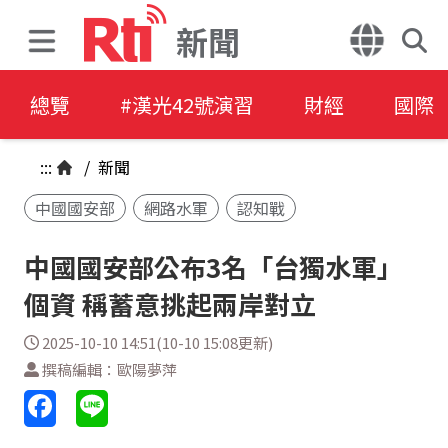
新聞
總覽
#漢光42號演習
財經
國際
:::
/
新聞
中國國安部
網路水軍
認知戰
中國國安部公布3名「台獨水軍」
個資 稱蓄意挑起兩岸對立
2025-10-10 14:51(10-10 15:08更新)
撰稿編輯：歐陽夢萍