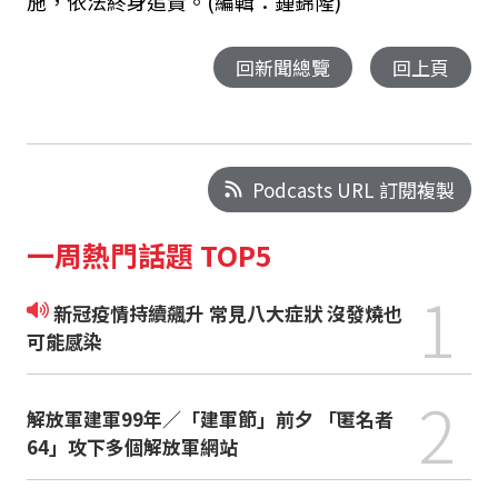
施，依法終身追責。(編輯：鍾錦隆)
回新聞總覽
回上頁
Podcasts URL 訂閱複製
一周熱門話題 TOP5
1
新冠疫情持續飆升 常見八大症狀 沒發燒也
可能感染
2
解放軍建軍99年／「建軍節」前夕 「匿名者
64」攻下多個解放軍網站