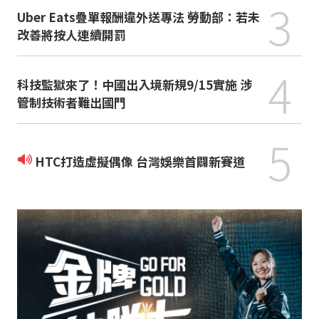
3
Uber Eats疊單報酬違外送專法 勞動部：若未
改善將按人連續開罰
4
科技監獄來了！中國出入境新規9/15實施 涉
管制技術者難出國門
5
HTC打造虛擬偶像 台灣娛樂首闢新賽道