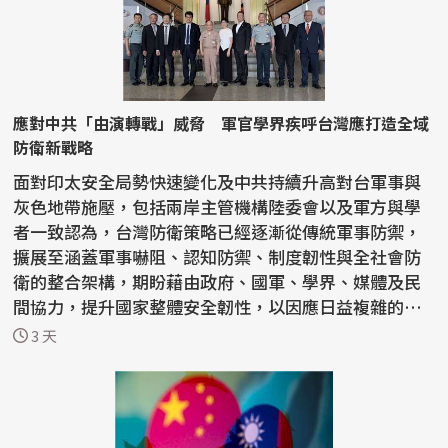
應對中共「由演轉戰」威脅 軍官學界疾呼台灣應打造全域
防衛新戰略
面對印太安全局勢快速變化及中共持續升高對台軍事與
灰色地帶施壓，包括兩岸主管機構陸委會以及軍方與學
者一致認為，台灣防衛策略已經逐漸從傳統軍事防禦，
擴展至涵蓋軍事嚇阻、認知防禦、制度韌性與全社會防
衛的整合架構，期盼藉由政府、國軍、學界、媒體及民
間協力，提升國家整體安全韌性，以因應日益複雜的安
全挑戰。...
3 天