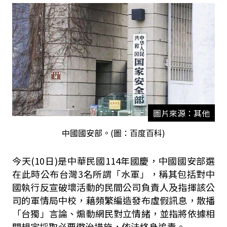
圖片來源：其他
中國國安部。(圖：百度百科)
今天(10日)是中華民國
114
年國慶，中國國安部選
在此時公布台灣
3
名所謂「水軍」，稱其包括對中
國執行反宣破壞活動的民間公司負責人及指揮該公
司的軍情局中校，藉頻繁編造發布虛假訊息，散播
「台獨」言論、煽動網民對立情緒，並指將依據相
關規定採取必要懲治措施，依法終身追責。