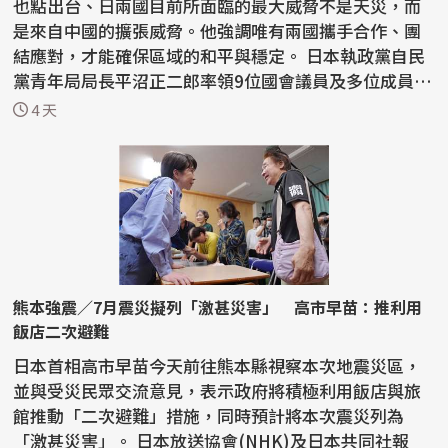
也點出台、日兩國目前所面臨的最大威脅不是天災，而
是來自中國的擴張威脅。他強調唯有兩國攜手合作、團
結應對，才能確保區域的和平與穩定。 日本執政黨自民
黨青年局局長平沼正二郎率領9位國會議員及多位成員
來...
4 天
熊本強震／7月震災擬列「激甚災害」 高市早苗：推利用
飯店二次避難
日本首相高市早苗今天前往熊本縣視察本次地震災區，
並與受災民眾交流意見，表示政府將積極利用飯店與旅
館推動「二次避難」措施，同時預計將本次震災列為
「激甚災害」。 日本放送協會(NHK)及日本共同社報