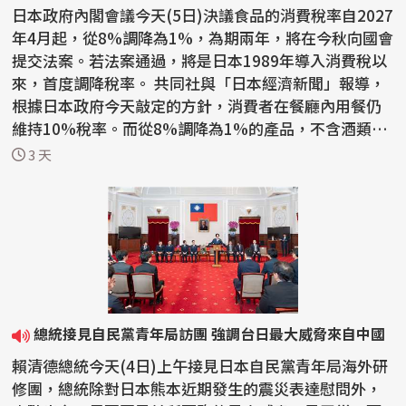
日本政府內閣會議今天(5日)決議食品的消費稅率自2027
年4月起，從8%調降為1%，為期兩年，將在今秋向國會
提交法案。若法案通過，將是日本1989年導入消費稅以
來，首度調降稅率。 共同社與「日本經濟新聞」報導，
根據日本政府今天敲定的方針，消費者在餐廳內用餐仍
維持10%稅率。而從8%調降為1%的產品，不含酒類與
外食。...
3 天
總統接見自民黨青年局訪團 強調台日最大威脅來自中國
賴清德總統今天(4日)上午接見日本自民黨青年局海外研
修團，總統除對日本熊本近期發生的震災表達慰問外，