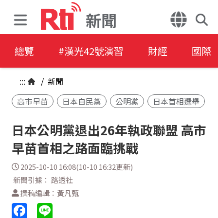
新聞
總覽
#漢光42號演習
財經
國際
:::
/
新聞
高市早苗
日本自民黨
公明黨
日本首相選舉
日本公明黨退出26年執政聯盟 高市
早苗首相之路面臨挑戰
2025-10-10 16:08(10-10 16:32更新)
新聞引據： 路透社
撰稿編輯：黃凡甄