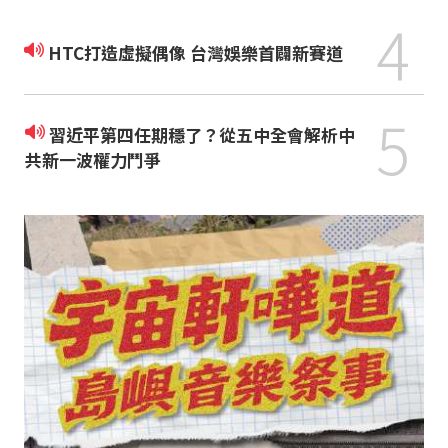
4
HTC打造虛擬偶像 台灣娛樂首闢新賽道
5
習近平第四任期穩了？從五中全會解析中
共新一波權力鬥爭