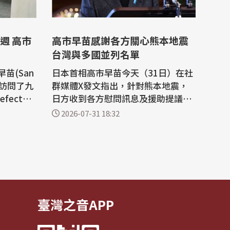
週 高市
高市早苗感謝各方關心熊本地震
台灣與多國並列名單
苗(San
日本首相高市早苗今天（31日）在社
短暫訪問了九
群媒體X發文指出，針對熊本地震，
fectur
日方收到各方慰問訊息及援助提議，
規模7.1
為此表達誠摯感謝，感謝名單中也包
2026-07-31 18:32
當地。而
含台灣。 高市早苗在X以英文發文寫
地區的困
道：「針對2026年熊本地震，我們截
至今日已收到來自許多國家、地區及
國際組織的誠摯慰問訊息，以及具體
缺，而當
的援助提議。謹藉此機會，再次向各
位表達...
臺灣之音APP