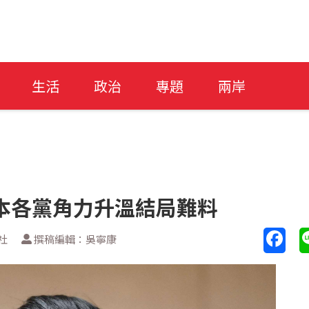
生活
政治
專題
兩岸
本各黨角力升溫結局難料
社
撰稿編輯：吳寧康