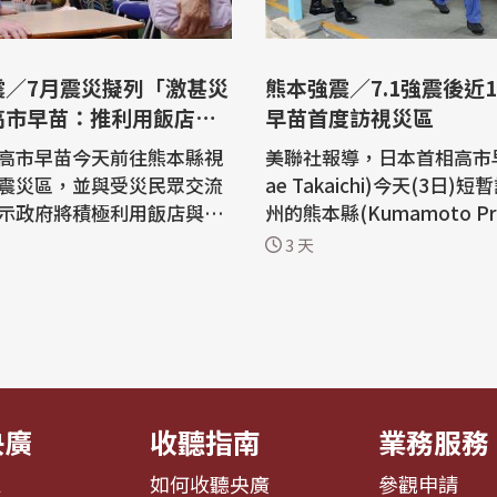
震／7月震災擬列「激甚災
熊本強震／7.1強震後近1
高市早苗：推利用飯店二
早苗首度訪視災區
高市早苗今天前往熊本縣視
美聯社報導，日本首相高市早
震災區，並與受災民眾交流
ae Takaichi)今天(3日)
示政府將積極利用飯店與旅
州的熊本縣(Kumamoto Pre
二次避難」措施，同時預計
e)。這是自7月28日當地發生
3 天
災列為「激甚災害」。 日本
的強震以來，高市首次訪問
(NHK)及日本共同社報導，
高溫和缺水加劇了受災嚴重
熊本地震將屆滿一週，今天(3
境。 熊本縣官員今天表示，地震造成
早苗搭乘自衛隊直升機從空中
38人死亡。 超過4.6萬戶家庭仍然斷
災區狀況，確認發生大規模
水，許多家庭還面臨燃料短
地正...
央廣
收聽指南
業務服務
息
如何收聽央廣
參觀申請