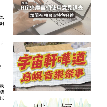
為
對
；
如
近
競
標
以