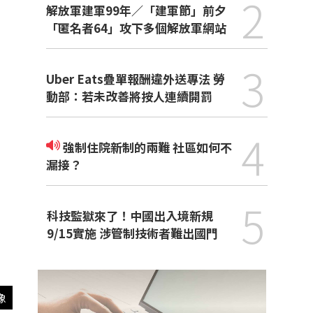
2
解放軍建軍99年／「建軍節」前夕
「匿名者64」攻下多個解放軍網站
3
Uber Eats疊單報酬違外送專法 勞
動部：若未改善將按人連續開罰
4
強制住院新制的兩難 社區如何不
漏接？
5
科技監獄來了！中國出入境新規
9/15實施 涉管制技術者難出國門
像