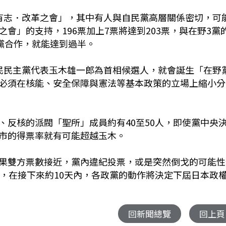
有志．改革之會」，其中有人與自民黨高層關係密切，可
會」的支持，196票加上7票將達到203票，與在野3黨
黨合作，就能達到過半。
民民主黨代表玉木雄一郎為首相候選人，就會誕生「在野
必須在核能、安全保障與憲法等基本政策的立場上縮小分
、反核的派閥「聖所」成員約有40至50人，即使黨中央
市的得票率就有可能超越玉木。
果雙方票數接近，黨內違紀投票，或是突然倒戈的可能性
行，在接下來約10天內，各政黨的動作將決定下屆日本政
回新聞總覽
回上頁