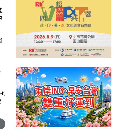
能
的
黨
決
也
權