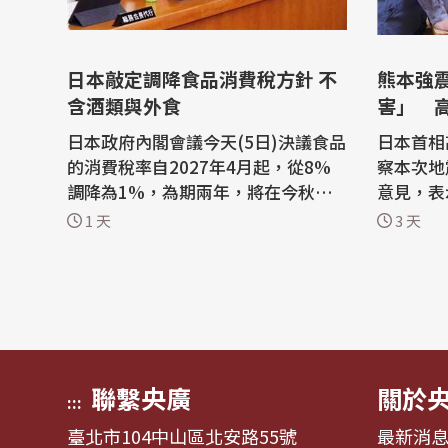
日本敲定調降食品消費稅方針 不
熊本強
含酒類與外食
害」 
次避難
日本政府內閣會議今天(5日)決議食品
日本首相
的消費稅率自2027年4月起，從8%
察本次地
調降為1%，為期兩年，將在今秋向
意見，表
國會提交法案。若法案通過，將是日
館推動「
1 天
3 天
本1989年導入消費稅以來，首度調降
將本次震
稅率。 共同社與「日本經濟新聞」報
放送協會
導，根據日本政府今天敲定的方針，
8月4日
消費者在餐廳內用餐仍維持10%稅
日)高市
率。而從8%調降為1%的產品，不含
視察熊本
酒類與外食。...
爆...
聯繫央廣
關於
:::
臺北市104中山區北安路55號
最新消