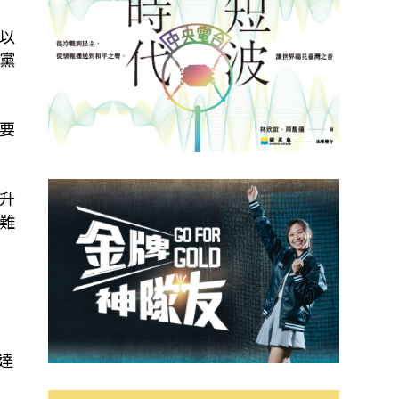
以
黨
要
升
難
達