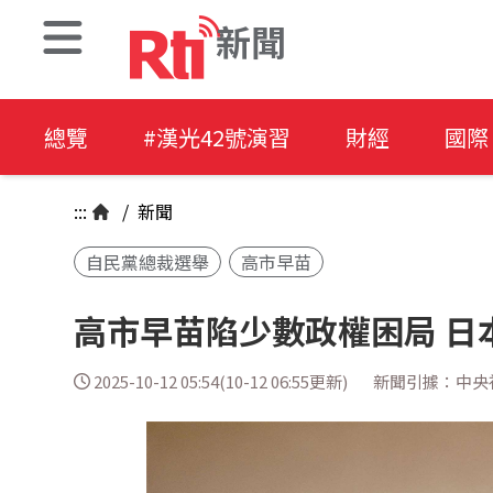
新聞
總覽
#漢光42號演習
財經
國際
:::
/
新聞
自民黨總裁選舉
高市早苗
高市早苗陷少數政權困局 日
2025-10-12 05:54(10-12 06:55更新)
新聞引據：中央