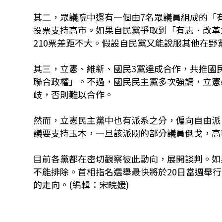
其二，眾議院中還有一個由7名眾議員組成的「
投票支持高市。如果自民黨爭取到「有志．改革之
210票差距不大。假設自民黨又能說服其他在野
其三，立憲、維新、國民3黨達成合作，共推國
聯合政權」。不過，國民民主黨多次強調，立憲
歧，否則難以合作。
然而，立憲民主黨中也有派系之分，偏向自由派
議要支持玉木，一旦該派閥的部分議員倒戈，高
目前各黨都在密切觀察彼此動向，展開談判。如
不能排除。首相指名選舉最快將於20日當週舉
的走向。
(編輯：宋皖媛)