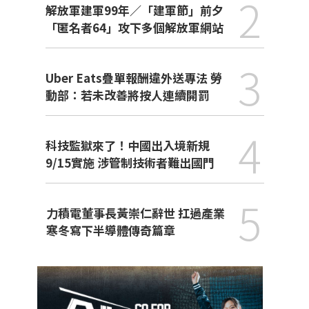
2
解放軍建軍99年／「建軍節」前夕
「匿名者64」攻下多個解放軍網站
3
Uber Eats疊單報酬違外送專法 勞
動部：若未改善將按人連續開罰
4
科技監獄來了！中國出入境新規
9/15實施 涉管制技術者難出國門
5
力積電董事長黃崇仁辭世 扛過產業
寒冬寫下半導體傳奇篇章