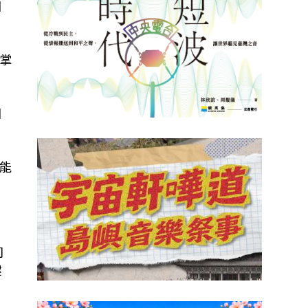
個
掌
國
能
司
鍵