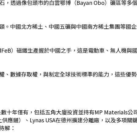
，透過像包頭市的白雲鄂博（Bayan Obo）礦區等多
頸。中國北方稀土、中國五礦與中國南方稀土集團等國企
dFeB）磁鐵生產握於中國之手，這是電動車、無人機與
權、數據存取權，與制定全球技術標準的能力，這些優勢
十年僅有，包括五角大廈投資並持有MP Materials公
供應鏈）、Lynas USA在德州擴建分離廠，以及多項關
待解：