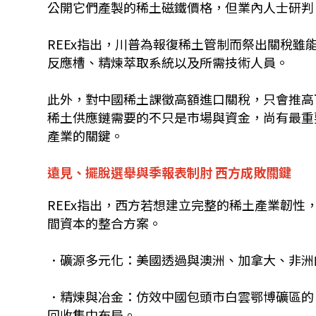
公開它們產製的稀土磁鐵價格，但業內人士研判
REEx指出，川普為報復稀土管制而祭出關稅
反應槽、精煉萃取系統以及所需技術人員。
此外，對中國稀土課徵高額進口關稅，只會推高
稀土供應鏈需要的不只是市場與資金，尚有最重
產業的關鍵。
遠見、擺脫選舉與季報表制肘 西方成敗關鍵
REEx指出，西方若想建立完整的稀土產業韌
間資本的整合方案。
．礦源多元化：美國透過與澳洲、加拿大、非洲
．精煉與冶金：仿效中國包頭市白雲鄂博礦區的
回收集中布局。