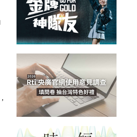
國
的
土
，