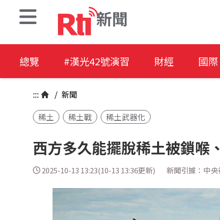
新聞
總覽
#漢光42號演習
財經
國際
:::
/
新聞
稀土
稀土戰
稀土武器化
西方多久能擺脫稀土被鎖喉
2025-10-13 13:23(10-13 13:36更新)
新聞引據：中央