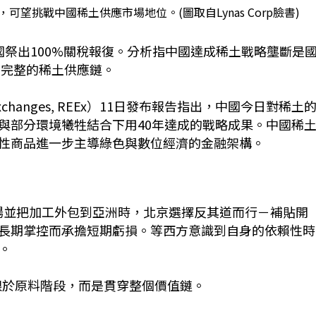
望挑戰中國稀土供應市場地位。(圖取自Lynas Corp臉書)
國祭出100%關稅報復。分析指中國達成稀土戰略壟斷是
身完整的稀土供應鏈。
xchanges, REEx）11日發布報告指出，中國今日對稀土
與部分環境犧牲結合下用40年達成的戰略成果。中國稀
性商品進一步主導綠色與數位經濟的金融架構。
染礦場並把加工外包到亞洲時，北京選擇反其道而行－補貼開
長期掌控而承擔短期虧損。等西方意識到自身的依賴性時
。
限於原料階段，而是貫穿整個價值鏈。