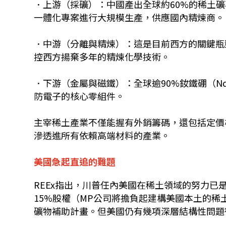
．上游（採礦）：中國產出全球約60%的稀土礦石
一體化專案進行大規模生產，供應國內精煉商。
．中游（分離與精煉）：這是目前西方的關鍵瓶
控西方揚棄多年的精煉化學技術。
．下游（金屬與磁鐵）：全球逾90%釹鐵硼（N
防電子的核心零組件。
主宰稀土產業不僅能握有外銷籌碼，還包括定價
滲透進所有依賴高端材料的產業。
美國急起直追的難題
REEx指出，川普任內美國在稀土領域的努力已是數
15%股權（MP公司將擔負起建構美國本土的稀土
礦物補助計畫。但美國仍有幾項深層結構性問題