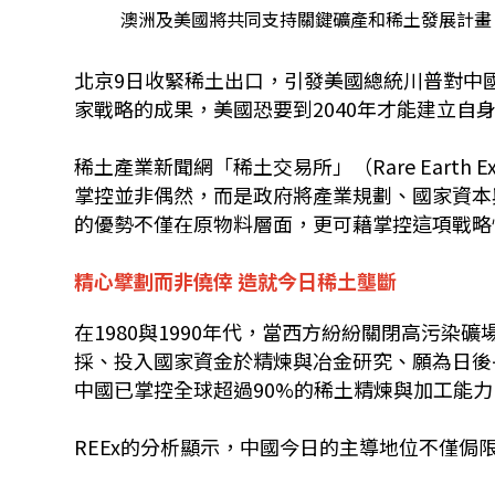
澳洲及美國將共同支持關鍵礦產和稀土發展計畫，可
北京9日收緊稀土出口，引發美國總統川普對中
家戰略的成果，美國恐要到2040年才能建立自
稀土產業新聞網「稀土交易所」（Rare Earth E
掌控並非偶然，而是政府將產業規劃、國家資本
的優勢不僅在原物料層面，更可藉掌控這項戰略
精心擘劃而非僥倖 造就今日稀土壟斷
在1980與1990年代，當西方紛紛關閉高污
採、投入國家資金於精煉與冶金研究、願為日後
中國已掌控全球超過90%的稀土精煉與加工能力
REEx的分析顯示，中國今日的主導地位不僅侷