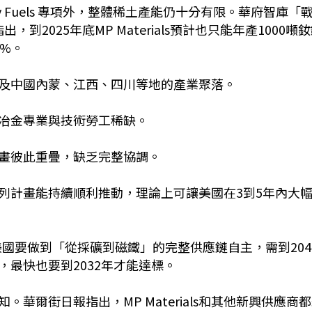
rgy Fuels 專項外，整體稀土產能仍十分有限。華府智庫「
到2025年底MP Materials預計也只能年產1000噸
1%。
及中國內蒙、江西、四川等地的產業聚落。
冶金專業與技術勞工稀缺。
畫彼此重疊，缺乏完整協調。
列計畫能持續順利推動，理論上可讓美國在3到5年內大
美國要做到「從採礦到磁鐵」的完整供應鏈自主，需到204
最快也要到2032年才能達標。
華爾街日報指出，MP Materials和其他新興供應商