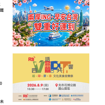
戰
釹鐵
幅
0
都未